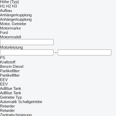
Höhe (Typ)
H1
H2
H3
Aufbau
Anhängerkupplung
Anhängerkupplung
Motor, Getriebe
Motormarke
Ford
Motormodell
Motorleistung
–
PS
Kraftstoff
Benzin
Diesel
Partikelfilter
Partikelfilter
EEV
EEV
AdBlue Tank
AdBlue Tank
Getriebe Typ
Automatik
Schaltgetriebe
Retarder
Retarder
Zentralschmierung