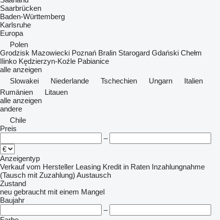
Saarbrücken
Baden-Württemberg
Karlsruhe
Europa
Polen
Grodzisk Mazowiecki
Poznań
Bralin
Starogard Gdański
Chełm
Ilinko
Kędzierzyn-Koźle
Pabianice
alle anzeigen
Slowakei
Niederlande
Tschechien
Ungarn
Italien
Rumänien
Litauen
alle anzeigen
andere
Chile
Preis
–
Anzeigentyp
Verkauf
vom Hersteller
Leasing
Kredit
in Raten
Inzahlungnahme
(Tausch mit Zuzahlung)
Austausch
Zustand
neu
gebraucht
mit einem Mangel
Baujahr
–
Farbe