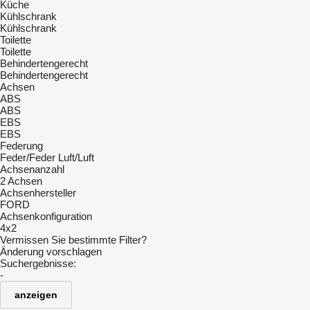
Küche
Kühlschrank
Kühlschrank
Toilette
Toilette
Behindertengerecht
Behindertengerecht
Achsen
ABS
ABS
EBS
EBS
Federung
Feder/Feder
Luft/Luft
Achsenanzahl
2 Achsen
Achsenhersteller
FORD
Achsenkonfiguration
4x2
Vermissen Sie bestimmte Filter?
Änderung vorschlagen
Suchergebnisse:
-
anzeigen