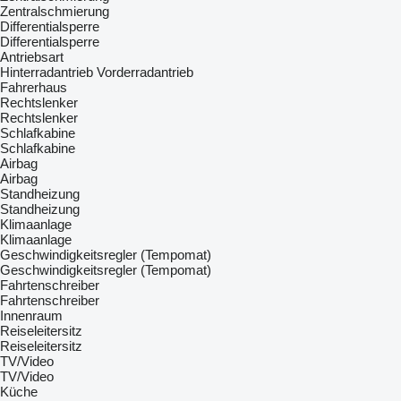
Zentralschmierung
Differentialsperre
Differentialsperre
Antriebsart
Hinterradantrieb
Vorderradantrieb
Fahrerhaus
Rechtslenker
Rechtslenker
Schlafkabine
Schlafkabine
Airbag
Airbag
Standheizung
Standheizung
Klimaanlage
Klimaanlage
Geschwindigkeitsregler (Tempomat)
Geschwindigkeitsregler (Tempomat)
Fahrtenschreiber
Fahrtenschreiber
Innenraum
Reiseleitersitz
Reiseleitersitz
TV/Video
TV/Video
Küche