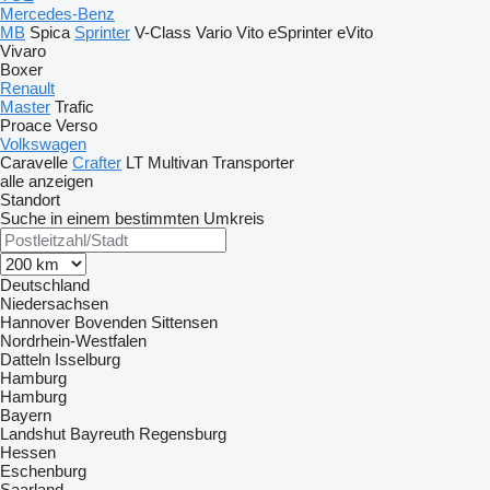
Mercedes-Benz
MB
Spica
Sprinter
V-Class
Vario
Vito
eSprinter
eVito
Vivaro
Boxer
Renault
Master
Trafic
Proace
Verso
Volkswagen
Caravelle
Crafter
LT
Multivan
Transporter
alle anzeigen
Standort
Suche in einem bestimmten Umkreis
Deutschland
Niedersachsen
Hannover
Bovenden
Sittensen
Nordrhein-Westfalen
Datteln
Isselburg
Hamburg
Hamburg
Bayern
Landshut
Bayreuth
Regensburg
Hessen
Eschenburg
Saarland