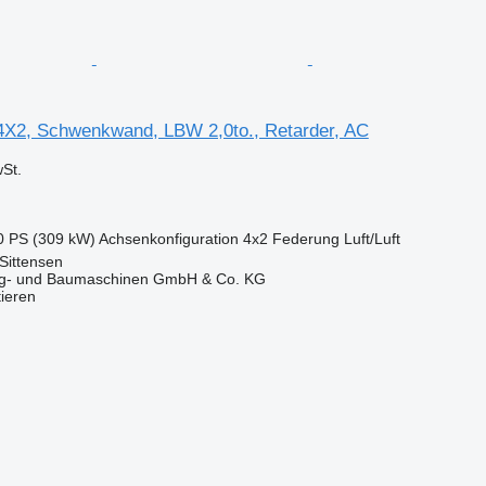
4X2, Schwenkwand, LBW 2,0to., Retarder, AC
St.
0 PS (309 kW)
Achsenkonfiguration
4x2
Federung
Luft/Luft
Sittensen
ug- und Baumaschinen GmbH & Co. KG
tieren