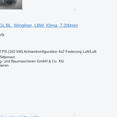
L BL, Wingliner, LBW, Klima, 7.200mm
St.
0 PS (162 kW)
Achsenkonfiguration
4x2
Federung
Luft/Luft
Sittensen
ug- und Baumaschinen GmbH & Co. KG
tieren