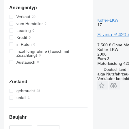
Anzeigentyp
Verkauf
Koffer-LKW
vom Hersteller
17
Leasing
Scania R 420 
Kredit
in Raten
7.500 €
Ohne Mw
Koffer-LKW
Inzahlungnahme (Tausch mit
2006
Zuzahlung)
Euro 3
Austausch
Motorleistung
42
Deutschland, 
alga Nutzfahrze
Verkäufer kontak
Zustand
gebraucht
unfall
Baujahr