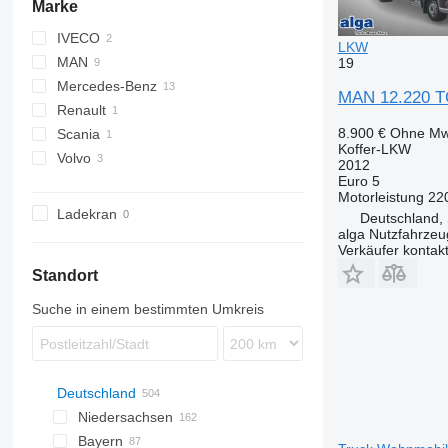
Marke
IVECO
LKW
MAN
19
Mercedes-Benz
TGL
MAN 12.220 TG
Renault
TGS
Actros
8.900 €
Ohne Mw
Scania
Atego
Premium
Koffer-LKW
Volvo
2012
Euro 5
FL
Motorleistung
22
Ladekran
Deutschland, 
alga Nutzfahrze
Verkäufer kontak
Standort
Suche in einem bestimmten Umkreis
Deutschland
Niedersachsen
Bayern
Hannover