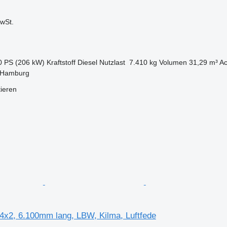
wSt.
0 PS (206 kW)
Kraftstoff
Diesel
Nutzlast
7.410 kg
Volumen
31,29 m³
Ac
 Hamburg
tieren
x2, 6.100mm lang, LBW, Kilma, Luftfede