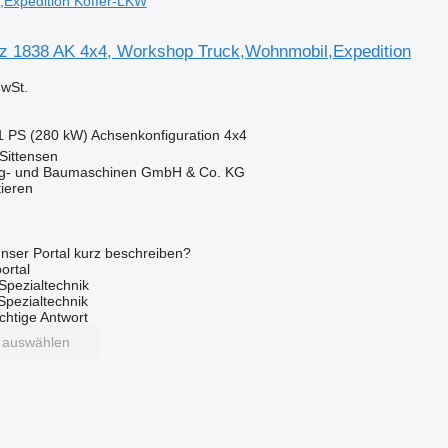
,Expedition Koffer-LKW
 1838 AK 4x4, Workshop Truck,Wohnmobil,Expedition
wSt.
1 PS (280 kW)
Achsenkonfiguration
4x4
Sittensen
ug- und Baumaschinen GmbH & Co. KG
tieren
nser Portal kurz beschreiben?
ortal
Spezialtechnik
 Spezialtechnik
ichtige Antwort
t auswählen