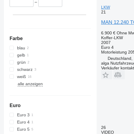
–
LKW
21
MAN 12.240 TG
6.900 €
Ohne Mw
Koffer-LKW
Farbe
2007
Euro 4
blau
Motorleistung
20
gelb
Deutschland, 
grün
alga Nutzfahrze
Verkäufer kontak
schwarz
weiß
alle anzeigen
Euro
Euro 3
Euro 4
26
Euro 5
VIDEO