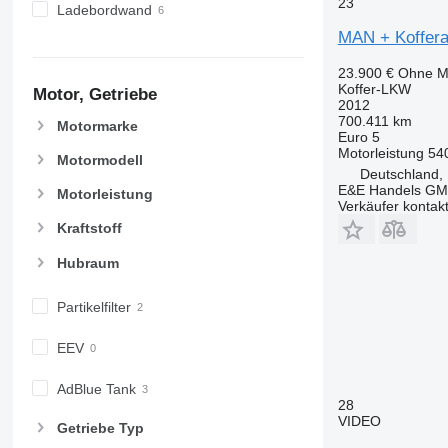
23
Ladebordwand
MAN + Koffer
23.900 €
Ohne M
Koffer-LKW
Motor, Getriebe
2012
700.411 km
Motormarke
Euro 5
Motorleistung
54
Motormodell
Deutschland,
E&E Handels G
Motorleistung
Verkäufer kontak
Kraftstoff
Hubraum
Partikelfilter
EEV
AdBlue Tank
28
VIDEO
Getriebe Typ