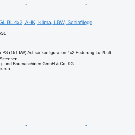
L BL 4x2, AHK, Klima, LBW, Schlafliege
St.
5 PS (151 kW)
Achsenkonfiguration
4x2
Federung
Luft/Luft
Sittensen
ug- und Baumaschinen GmbH & Co. KG
tieren