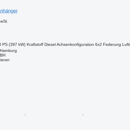
anhänger
wSt.
0 PS (397 kW)
Kraftstoff
Diesel
Achsenkonfiguration
6x2
Federung
Luft
 Hamburg
MBH
tieren