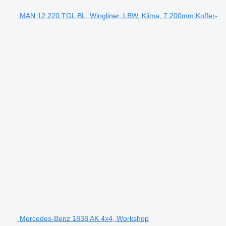
MAN 12.220 TGL BL, Wingliner, LBW, Klima, 7.200mm Koffer-
Mercedes-Benz 1838 AK 4x4, Workshop