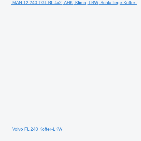
MAN 12.240 TGL BL 4x2, AHK, Klima, LBW, Schlafliege Koffer-
Volvo FL 240 Koffer-LKW