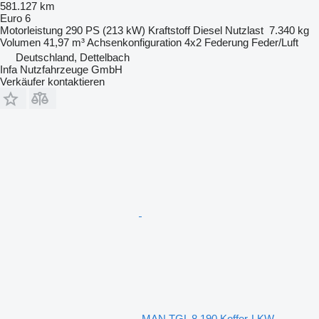
581.127 km
Euro 6
Motorleistung
290 PS (213 kW)
Kraftstoff
Diesel
Nutzlast
7.340 kg
Volumen
41,97 m³
Achsenkonfiguration
4x2
Federung
Feder/Luft
Deutschland, Dettelbach
Infa Nutzfahrzeuge GmbH
Verkäufer kontaktieren
MAN TGL 8.190 Koffer-LKW