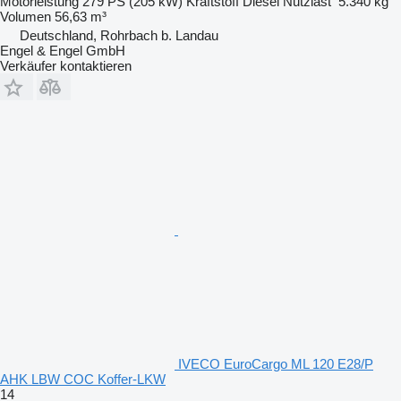
Motorleistung
279 PS (205 kW)
Kraftstoff
Diesel
Nutzlast
5.340 kg
Volumen
56,63 m³
Deutschland, Rohrbach b. Landau
Engel & Engel GmbH
Verkäufer kontaktieren
IVECO EuroCargo ML 120 E28/P
AHK LBW COC Koffer-LKW
14