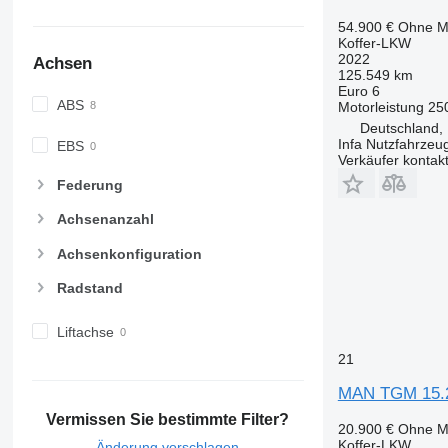
54.900 €
Ohne M
Koffer-LKW
2022
Achsen
125.549 km
Euro 6
ABS
Motorleistung
25
Deutschland, 
Infa Nutzfahrze
EBS
Verkäufer kontak
Federung
Achsenanzahl
Achsenkonfiguration
Radstand
Liftachse
21
MAN TGM 15.
Vermissen Sie bestimmte Filter?
20.900 €
Ohne M
Koffer-LKW
Änderung vorschlagen