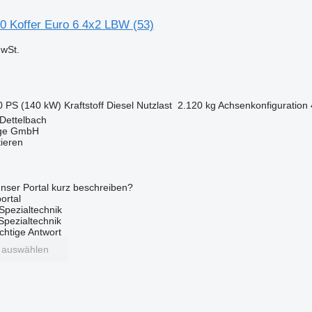
 Koffer Euro 6 4x2 LBW (53)
wSt.
0 PS (140 kW)
Kraftstoff
Diesel
Nutzlast
2.120 kg
Achsenkonfiguration
Dettelbach
uge GmbH
tieren
nser Portal kurz beschreiben?
ortal
Spezialtechnik
 Spezialtechnik
ichtige Antwort
t auswählen