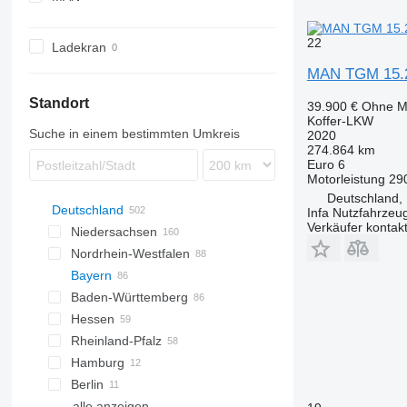
TGL
TGM
22
Ladekran
MAN TGM 15.
Standort
39.900 €
Ohne M
Koffer-LKW
Suche in einem bestimmten Umkreis
2020
274.864 km
Euro 6
Motorleistung
29
Deutschland, 
Deutschland
Infa Nutzfahrze
Verkäufer kontak
Niedersachsen
Nordrhein-Westfalen
Hannover
Bayern
Bovenden
Düsseldorf
Baden-Württemberg
Sittensen
Lemgo
München
Hessen
Salzgitter
Hilden
Ingolstadt
Stuttgart
Rheinland-Pfalz
Oldenburg
Korschenbroich
Würzburg
Reutlingen
Frankfurt am Main
Hamburg
Groß Ippener
Paderborn
Regensburg
Karlsruhe
Burghaun
Trier
Berlin
Peine
Münster
Unterschleißheim
Jestetten
Gießen
Koblenz
Hamburg
alle anzeigen
Dortmund
Augsburg
Baden-Baden
Darmstadt
Dahlem
Kiel
Bremen
Schwerin
Potsdam
Uhlstädt-Kirchhasel
Saarbrücken