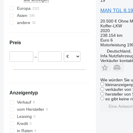
19
Aachen
Landshut
Schwaigern
Kassel
Lübeck
Hennigsdorf
Europa
MAN TGL 8.190
Moosburg an der Isar
Mannheim
alle anzeigen
Asien
Niederlande
20.500 €
Ohne M
alle anzeigen
andere
Belgien
Japan
Koffer-LKW
Spanien
China
Ukraine
2020
238.154 km
Polen
Usbekistan
Kolumbien
Euro 6
Preis
Vereinigtes Königreich
Türkei
Peru
Motorleistung
19
Deutschland, 
Tschechien
Philippinen
Argentinien
Infa Nutzfahrze
–
Ungarn
Chile
Verkäufer kontak
Estland
Uruguay
alle anzeigen
Wie würden Sie u
kleinanzeigenp
verkäufer von 
Anzeigentyp
hersteller von
es gibt keine r
Verkauf
Eine Antwor
vom Hersteller
Leasing
Kredit
in Raten