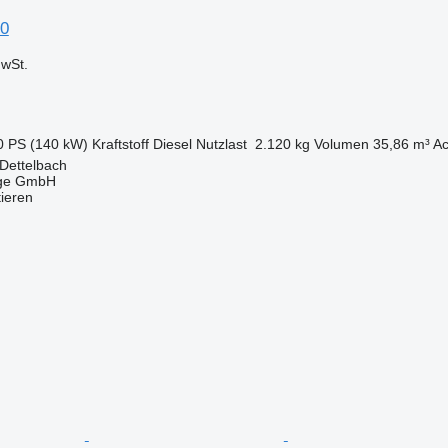
0
wSt.
0 PS (140 kW)
Kraftstoff
Diesel
Nutzlast
2.120 kg
Volumen
35,86 m³
Ac
Dettelbach
uge GmbH
tieren