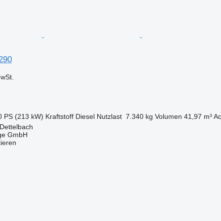
290
wSt.
0 PS (213 kW)
Kraftstoff
Diesel
Nutzlast
7.340 kg
Volumen
41,97 m³
Ac
Dettelbach
uge GmbH
tieren