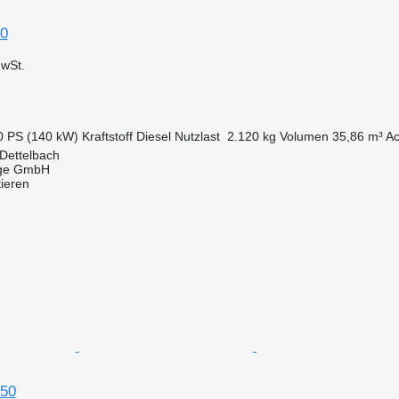
0
wSt.
0 PS (140 kW)
Kraftstoff
Diesel
Nutzlast
2.120 kg
Volumen
35,86 m³
Ac
Dettelbach
uge GmbH
tieren
50