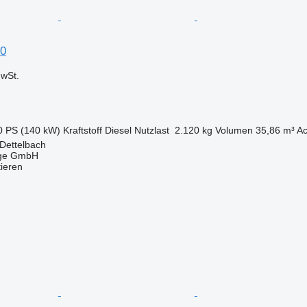
0
wSt.
0 PS (140 kW)
Kraftstoff
Diesel
Nutzlast
2.120 kg
Volumen
35,86 m³
Ac
Dettelbach
uge GmbH
tieren