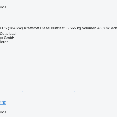
wSt.
0 PS (184 kW)
Kraftstoff
Diesel
Nutzlast
5.565 kg
Volumen
43,8 m³
Ach
Dettelbach
uge GmbH
tieren
290
wSt.