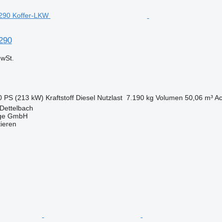
290
wSt.
0 PS (213 kW)
Kraftstoff
Diesel
Nutzlast
7.190 kg
Volumen
50,06 m³
Ac
Dettelbach
uge GmbH
tieren