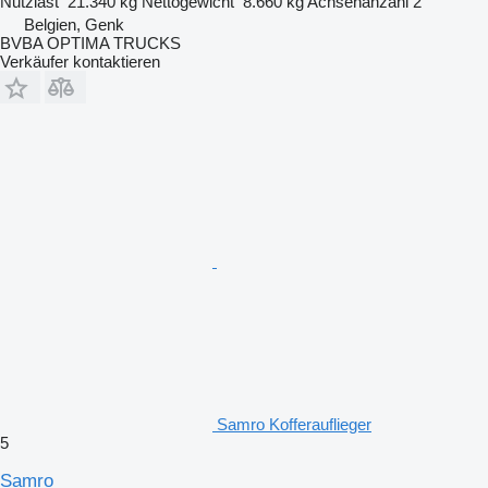
Nutzlast
21.340 kg
Nettogewicht
8.660 kg
Achsenanzahl
2
Belgien, Genk
BVBA OPTIMA TRUCKS
Verkäufer kontaktieren
Samro Kofferauflieger
5
Samro