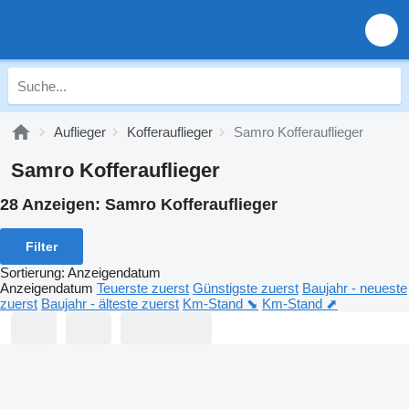
Auflieger
Kofferauflieger
Samro Kofferauflieger
Samro Kofferauflieger
28 Anzeigen:
Samro Kofferauflieger
Filter
Sortierung
:
Anzeigendatum
Anzeigendatum
Teuerste zuerst
Günstigste zuerst
Baujahr - neueste
zuerst
Baujahr - älteste zuerst
Km-Stand ⬊
Km-Stand ⬈