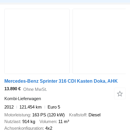
Mercedes-Benz Sprinter 316 CDI Kasten Doka, AHK
13.890 €
Ohne MwSt.
Kombi-Lieferwagen
2012
121.454 km
Euro 5
Motorleistung
163 PS (120 kW)
Kraftstoff
Diesel
Nutzlast
914 kg
Volumen
11 m³
Achsenkonfiguration
4x2