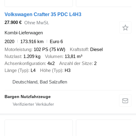
Volkswagen Crafter 35 PDC L4H3
27.900 €
Ohne MwSt.
Kombi-Lieferwagen
2020
173.916 km
Euro 6
Motorleistung
102 PS (75 kW)
Kraftstoff
Diesel
Nutzlast
1.209 kg
Volumen
13,81 m³
Achsenkonfiguration
4x2
Anzahl der Sitze
2
Länge (Typ)
L4
Höhe (Typ)
H3
Deutschland, Bad Salzuflen
Bargen Nutzfahrzeuge