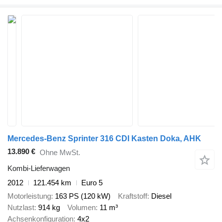
Mercedes-Benz Sprinter 316 CDI Kasten Doka, AHK
13.890 €
Ohne MwSt.
Kombi-Lieferwagen
2012
121.454 km
Euro 5
Motorleistung
163 PS (120 kW)
Kraftstoff
Diesel
Nutzlast
914 kg
Volumen
11 m³
Achsenkonfiguration
4x2