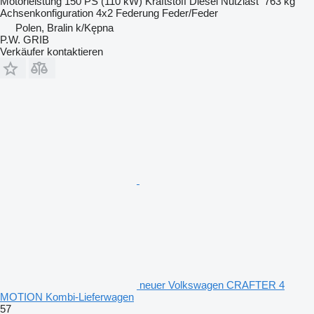
Motorleistung
150 PS (110 kW)
Kraftstoff
Diesel
Nutzlast
763 kg
Achsenkonfiguration
4x2
Federung
Feder/Feder
Polen, Bralin k/Kępna
P.W. GRIB
Verkäufer kontaktieren
neuer Volkswagen CRAFTER 4
MOTION Kombi-Lieferwagen
57