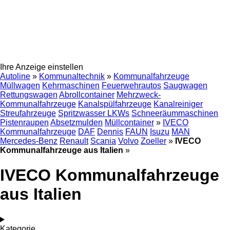
Ihre Anzeige einstellen
Autoline
»
Kommunaltechnik
»
Kommunalfahrzeuge
Müllwagen
Kehrmaschinen
Feuerwehrautos
Saugwagen
Rettungswagen
Abrollcontainer
Mehrzweck-
Kommunalfahrzeuge
Kanalspülfahrzeuge
Kanalreiniger
Streufahrzeuge
Spritzwasser LKWs
Schneeräummaschinen
Pistenraupen
Absetzmulden
Müllcontainer
»
IVECO
Kommunalfahrzeuge
DAF
Dennis
FAUN
Isuzu
MAN
Mercedes-Benz
Renault
Scania
Volvo
Zoeller
»
IVECO
Kommunalfahrzeuge aus Italien
»
IVECO Kommunalfahrzeuge
aus Italien
Kategorie