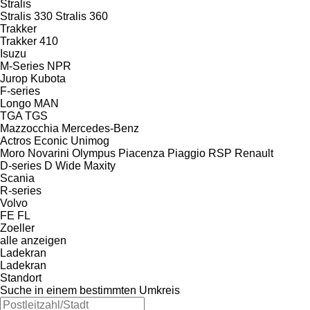
Stralis
Stralis 330
Stralis 360
Trakker
Trakker 410
Isuzu
M-Series
NPR
Jurop
Kubota
F-series
Longo
MAN
TGA
TGS
Mazzocchia
Mercedes-Benz
Actros
Econic
Unimog
Moro
Novarini
Olympus
Piacenza
Piaggio
RSP
Renault
D-series
D Wide
Maxity
Scania
R-series
Volvo
FE
FL
Zoeller
alle anzeigen
Ladekran
Ladekran
Standort
Suche in einem bestimmten Umkreis