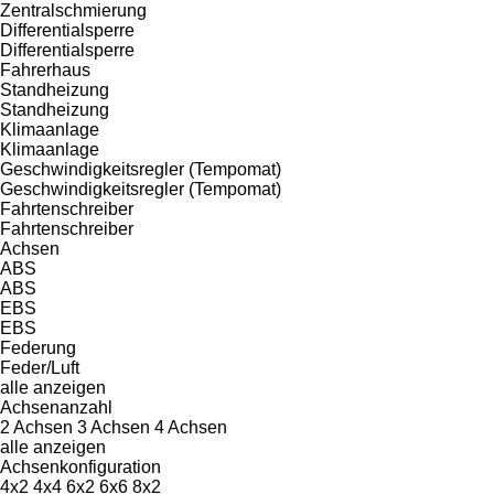
Zentralschmierung
Differentialsperre
Differentialsperre
Fahrerhaus
Standheizung
Standheizung
Klimaanlage
Klimaanlage
Geschwindigkeitsregler (Tempomat)
Geschwindigkeitsregler (Tempomat)
Fahrtenschreiber
Fahrtenschreiber
Achsen
ABS
ABS
EBS
EBS
Federung
Feder/Luft
alle anzeigen
Achsenanzahl
2 Achsen
3 Achsen
4 Achsen
alle anzeigen
Achsenkonfiguration
4x2
4x4
6x2
6x6
8x2