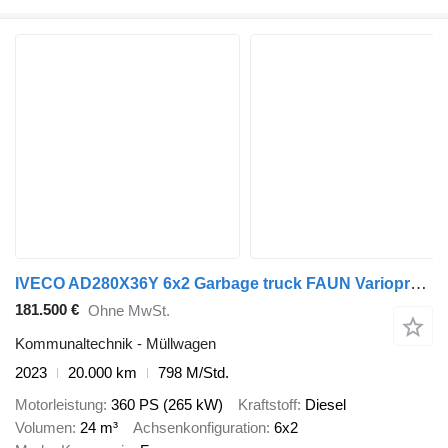
IVECO AD280X36Y 6x2 Garbage truck FAUN Variopress 524
181.500 €
Ohne MwSt.
Kommunaltechnik - Müllwagen
2023
20.000 km
798 M/Std.
Motorleistung
360 PS (265 kW)
Kraftstoff
Diesel
Volumen
24 m³
Achsenkonfiguration
6x2