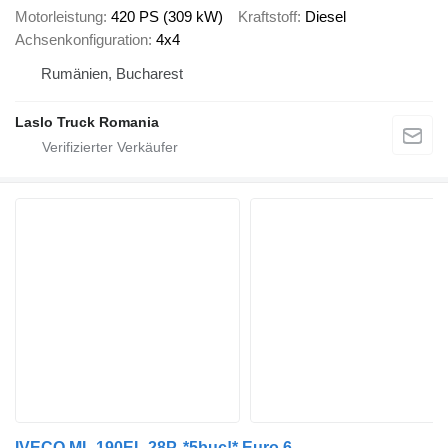
Motorleistung
420 PS (309 kW)
Kraftstoff
Diesel
Achsenkonfiguration
4x4
Rumänien, Bucharest
Laslo Truck Romania
IVECO ML 190EL 28P, *5buc!* Euro 6