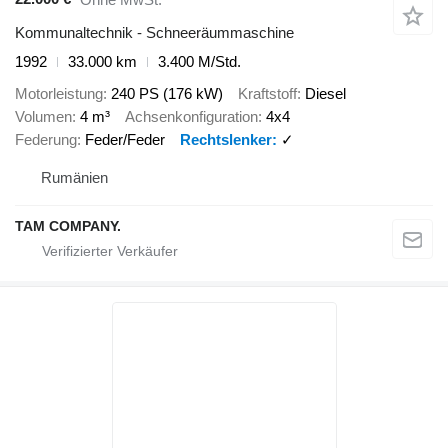
Kommunaltechnik - Schneeräummaschine
1992
33.000 km
3.400 M/Std.
Motorleistung
240 PS (176 kW)
Kraftstoff
Diesel
Volumen
4 m³
Achsenkonfiguration
4x4
Federung
Feder/Feder
Rechtslenker
✓
Rumänien
TAM COMPANY.