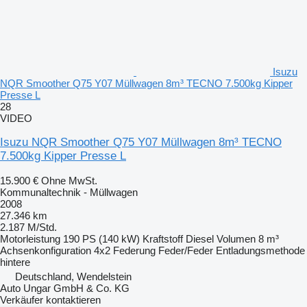
Isuzu
NQR Smoother Q75 Y07 Müllwagen 8m³ TECNO 7.500kg Kipper
Presse L
28
VIDEO
Isuzu NQR Smoother Q75 Y07 Müllwagen 8m³ TECNO
7.500kg Kipper Presse L
15.900 €
Ohne MwSt.
Kommunaltechnik - Müllwagen
2008
27.346 km
2.187 M/Std.
Motorleistung
190 PS (140 kW)
Kraftstoff
Diesel
Volumen
8 m³
Achsenkonfiguration
4x2
Federung
Feder/Feder
Entladungsmethode
hintere
Deutschland, Wendelstein
Auto Ungar GmbH & Co. KG
Verkäufer kontaktieren