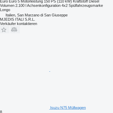
Euro
Euro 5
Motorleistung
150 PS (110 kW)
Kraftstoff
Diesel
Volumen
2.100 l
Achsenkonfiguration
4x2
Spülfahrzeugsmarke
Longo
Italien, San Marzano di San Giuseppe
MJEDIS ITALI S.R.L.
Verkäufer kontaktieren
Isuzu N75 Müllwagen
8