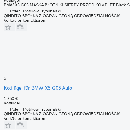
Kotflügel
BMW X5 G05 MASKA BŁOTNIKI SIERPY PRZÓD KOMPLET Black Sapp
Polen, Piotrków Trybunalski
QINDITO SPÓŁKA Z OGRANICZONĄ ODPOWIEDZIALNOŚCIĄ
Verkäufer kontaktieren
5
Kotflügel für BMW X5 G05 Auto
1.250 €
Kotflügel
Polen, Piotrków Trybunalski
QINDITO SPÓŁKA Z OGRANICZONĄ ODPOWIEDZIALNOŚCIĄ
Verkäufer kontaktieren