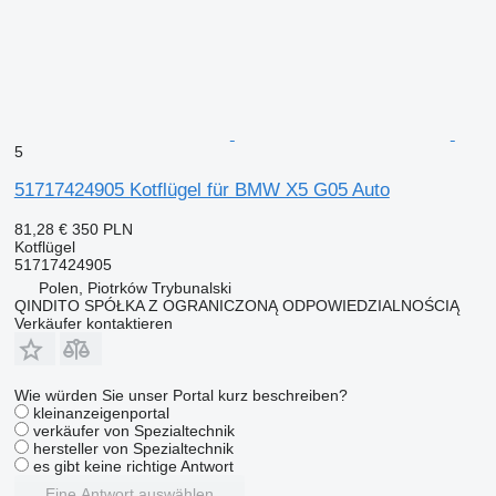
5
51717424905 Kotflügel für BMW X5 G05 Auto
81,28 €
350 PLN
Kotflügel
51717424905
Polen, Piotrków Trybunalski
QINDITO SPÓŁKA Z OGRANICZONĄ ODPOWIEDZIALNOŚCIĄ
Verkäufer kontaktieren
Wie würden Sie unser Portal kurz beschreiben?
kleinanzeigenportal
verkäufer von Spezialtechnik
hersteller von Spezialtechnik
es gibt keine richtige Antwort
Eine Antwort auswählen