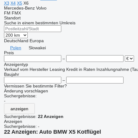
X3
X4
X5
X6
Mercedes-Benz
Volvo
FM
FMX
Standort
Suche in einem bestimmten Umkreis
Deutschland
Europa
Polen
Slowakei
Preis
–
Anzeigentyp
Verkauf
vom Hersteller
Leasing
Kredit
in Raten
Inzahlungnahme (Tau
Baujahr
–
Vermissen Sie bestimmte Filter?
Änderung vorschlagen
Suchergebnisse:
-
anzeigen
Suchergebnisse:
22 Anzeigen
Anzeigen
Suchergebnisse:
-
22 Anzeigen:
Auto BMW X5 Kotflügel