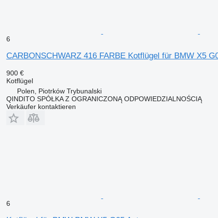
6
CARBONSCHWARZ 416 FARBE Kotflügel für BMW X5 G0
900 €
Kotflügel
Polen, Piotrków Trybunalski
QINDITO SPÓŁKA Z OGRANICZONĄ ODPOWIEDZIALNOŚCIĄ
Verkäufer kontaktieren
6