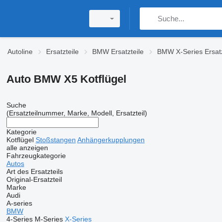
Autoline
Ersatzteile
BMW Ersatzteile
BMW X-Series Ersatz
Auto BMW X5 Kotflügel
Suche
(Ersatzteilnummer, Marke, Modell, Ersatzteil)
Kategorie
Kotflügel
Stoßstangen
Anhängerkupplungen
alle anzeigen
Fahrzeugkategorie
Autos
Art des Ersatzteils
Original-Ersatzteil
Marke
Audi
A-series
BMW
4-Series
M-Series
X-Series