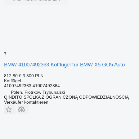
7
BMW 41007492363 Kotflügel für BMW X5 GO5 Auto
812,80 €
3.500 PLN
Kotflügel
41007492363 41007492364
Polen, Piotrków Trybunalski
QINDITO SPÓŁKA Z OGRANICZONĄ ODPOWIEDZIALNOŚCIĄ
Verkäufer kontaktieren