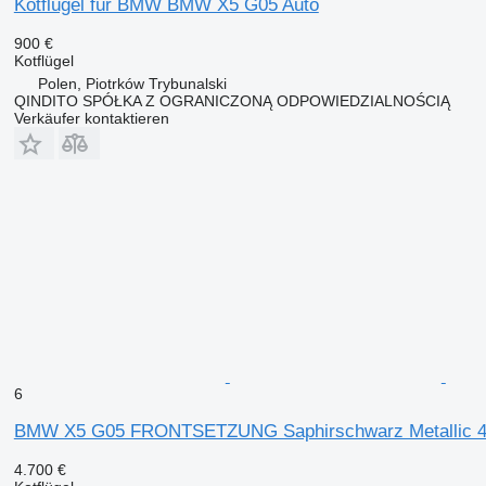
Kotflügel für BMW BMW X5 G05 Auto
900 €
Kotflügel
Polen, Piotrków Trybunalski
QINDITO SPÓŁKA Z OGRANICZONĄ ODPOWIEDZIALNOŚCIĄ
Verkäufer kontaktieren
6
BMW X5 G05 FRONTSETZUNG Saphirschwarz Metallic 47
4.700 €