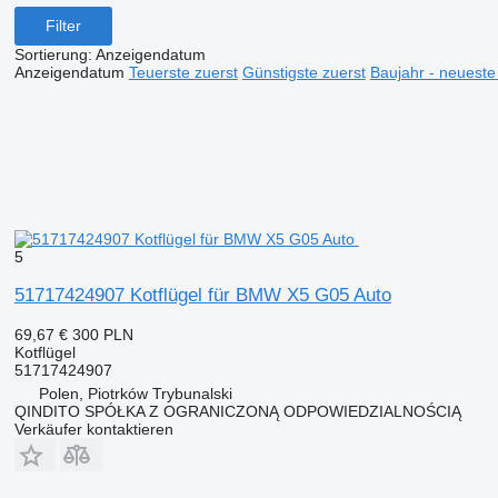
Filter
Sortierung
:
Anzeigendatum
Anzeigendatum
Teuerste zuerst
Günstigste zuerst
Baujahr - neueste
5
51717424907 Kotflügel für BMW X5 G05 Auto
69,67 €
300 PLN
Kotflügel
51717424907
Polen, Piotrków Trybunalski
QINDITO SPÓŁKA Z OGRANICZONĄ ODPOWIEDZIALNOŚCIĄ
Verkäufer kontaktieren