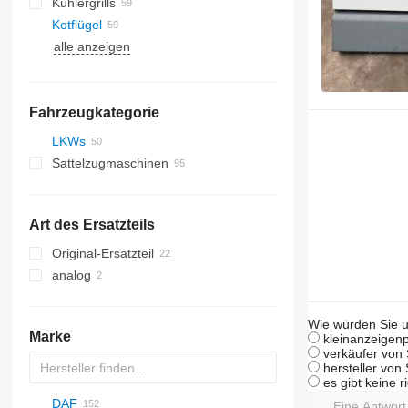
Kühlergrills
Kotflügel
alle anzeigen
Fahrzeugkategorie
LKWs
Sattelzugmaschinen
Art des Ersatzteils
Original-Ersatzteil
analog
Wie würden Sie u
Marke
kleinanzeigenp
verkäufer von 
hersteller von
es gibt keine r
DAF
C-series
Eine Antwor