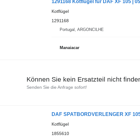
1291168 Kotflügel für DAF XF 105 | 
Kotflügel
1291168
Portugal, ARGONCILHE
Manaiacar
Können Sie kein Ersatzteil nicht finde
Senden Sie die Anfrage sofort!
DAF SPATBORDVERLENGER XF 105 EU
Kotflügel
1855610