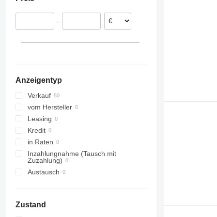
Portugal
Spanien
–
Belgien
Estland
Rumänien
Griechenland
Anzeigentyp
Verkauf
vom Hersteller
Leasing
Kredit
in Raten
Inzahlungnahme (Tausch mit
Zuzahlung)
Austausch
Zustand