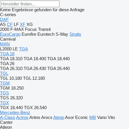
Keine Ergebnisse gefunden für diese Anfrage
C-series
DAF
AS
CF
LF
XF
XG
2000
F-MAX
Focus
Transit
EuroCargo
Eurofire
Eurotech
S-Way
Stralis
Carnival
MAN
L2000
LE
TGA
TGA 18
TGA 18.310
TGA 18.400
TGA 18.440
TGA 26
TGA 26.310
TGA 26.430
TGA 26.440
TGL
TGL 10.180
TGL 12.180
TGM
TGM 18.250
TGS
TGS 26.320
TGX
TGX 18.440
TGX 26.540
Mercedes-Benz
A-Class
Actros
Antos
Arocs
Atego
Axor
Econic
MB
Vario
Vito
Canter
Atleon