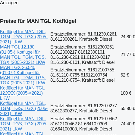
Anzeigen
Preise für MAN TGL Kotflügel
Kotflügel für MAN TGL,
Ersatzteilnummer: 81.61230.0261
TGM, TGS, TGX (2005-
24,80 €
81612300261, Kraftstoff: Diesel
2021) LKW
MAN TGL 12.180
Ersatzteilnummer: 81612300261
(01.05-) Kotflügel für
81612300217 81612300101
21,77 €
MAN TGL, TGM, TGS,
81.61230-0261 81.61230-0217
TGX (2005-2021) LKW
81.61230-0101, Kraftstoff: Diesel
MAN TGX 26.540
Ersatzteilnummer: 81612100755
(01.07-) Kotflügel für
81.61210-0755 81612100754
62 €
MAN TGL, TGM, TGS,
81.61210-0754, Kraftstoff: Diesel
TGX (2005-2021) LKW
Kotflügel für MAN TGL
12.XXX (2005->2021)
100 €
LKW
Kotflügel für MAN TGL,
Ersatzteilnummer: 81.61230-0277
TGM, TGS, TGX (2005-
55,80 €
81612300277, Kraftstoff: Diesel
2021) LKW
Kotflügel für MAN TGL,
Ersatzteilnummer: 81.61210-0462
TGM, TGS, TGX (2005-
81612100462 81.66410.0308
74,40 €
2021) LKW
81664100308, Kraftstoff: Diesel
Kotflügel für MAN TGL,