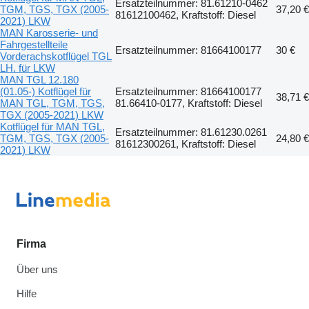
Ersatzteilnummer: 81.61210-0462
TGM, TGS, TGX (2005-
37,20 €
81612100462, Kraftstoff: Diesel
2021) LKW
MAN Karosserie- und
Fahrgestellteile
Ersatzteilnummer: 81664100177
30 €
Vorderachskotflügel TGL
LH. für LKW
MAN TGL 12.180
(01.05-) Kotflügel für
Ersatzteilnummer: 81664100177
38,71 €
MAN TGL, TGM, TGS,
81.66410-0177, Kraftstoff: Diesel
TGX (2005-2021) LKW
Kotflügel für MAN TGL,
Ersatzteilnummer: 81.61230.0261
TGM, TGS, TGX (2005-
24,80 €
81612300261, Kraftstoff: Diesel
2021) LKW
Firma
Über uns
Hilfe