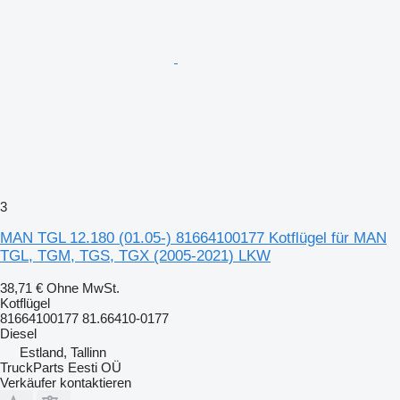
3
MAN TGL 12.180 (01.05-) 81664100177 Kotflügel für MAN
TGL, TGM, TGS, TGX (2005-2021) LKW
38,71 €
Ohne MwSt.
Kotflügel
81664100177 81.66410-0177
Diesel
Estland, Tallinn
TruckParts Eesti OÜ
Verkäufer kontaktieren