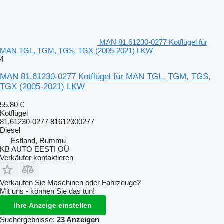
MAN 81.61230-0277 Kotflügel für
MAN TGL, TGM, TGS, TGX (2005-2021) LKW
4
MAN 81.61230-0277 Kotflügel für MAN TGL, TGM, TGS,
TGX (2005-2021) LKW
55,80 €
Kotflügel
81.61230-0277 81612300277
Diesel
Estland, Rummu
KB AUTO EESTI OÜ
Verkäufer kontaktieren
Verkaufen Sie Maschinen oder Fahrzeuge?
Mit uns - können Sie das tun!
Ihre Anzeige einstellen
Suchergebnisse:
23 Anzeigen