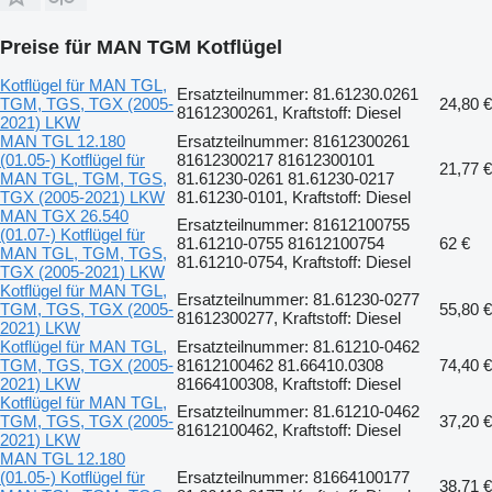
Preise für MAN TGM Kotflügel
Kotflügel für MAN TGL,
Ersatzteilnummer: 81.61230.0261
TGM, TGS, TGX (2005-
24,80 €
81612300261, Kraftstoff: Diesel
2021) LKW
MAN TGL 12.180
Ersatzteilnummer: 81612300261
(01.05-) Kotflügel für
81612300217 81612300101
21,77 €
MAN TGL, TGM, TGS,
81.61230-0261 81.61230-0217
TGX (2005-2021) LKW
81.61230-0101, Kraftstoff: Diesel
MAN TGX 26.540
Ersatzteilnummer: 81612100755
(01.07-) Kotflügel für
81.61210-0755 81612100754
62 €
MAN TGL, TGM, TGS,
81.61210-0754, Kraftstoff: Diesel
TGX (2005-2021) LKW
Kotflügel für MAN TGL,
Ersatzteilnummer: 81.61230-0277
TGM, TGS, TGX (2005-
55,80 €
81612300277, Kraftstoff: Diesel
2021) LKW
Kotflügel für MAN TGL,
Ersatzteilnummer: 81.61210-0462
TGM, TGS, TGX (2005-
81612100462 81.66410.0308
74,40 €
2021) LKW
81664100308, Kraftstoff: Diesel
Kotflügel für MAN TGL,
Ersatzteilnummer: 81.61210-0462
TGM, TGS, TGX (2005-
37,20 €
81612100462, Kraftstoff: Diesel
2021) LKW
MAN TGL 12.180
(01.05-) Kotflügel für
Ersatzteilnummer: 81664100177
38,71 €