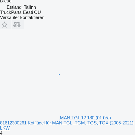
Diesel
Estland, Tallinn
TruckParts Eesti OÜ
Verkäufer kontaktieren
MAN TGL 12.180 (01.05-)
81612300261 Kotflügel für MAN TGL, TGM, TGS, TGX (2005-2021)
LKW
4