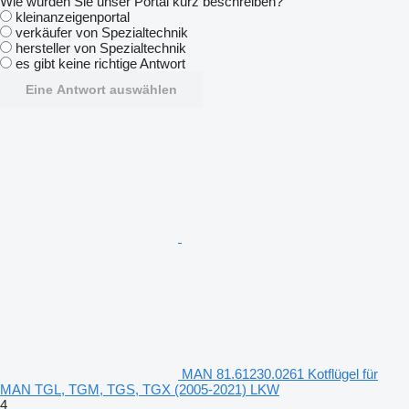
Wie würden Sie unser Portal kurz beschreiben?
kleinanzeigenportal
verkäufer von Spezialtechnik
hersteller von Spezialtechnik
es gibt keine richtige Antwort
Eine Antwort auswählen
MAN 81.61230.0261 Kotflügel für
MAN TGL, TGM, TGS, TGX (2005-2021) LKW
4