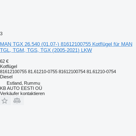
3
MAN TGX 26.540 (01.07-) 81612100755 Kotflügel für MAN
TGL, TGM, TGS, TGX (2005-2021) LKW
62 €
Kotflügel
81612100755 81.61210-0755 81612100754 81.61210-0754
Diesel
Estland, Rummu
KB AUTO EESTI OÜ
Verkäufer kontaktieren