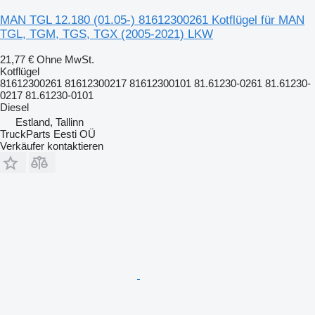
MAN TGL 12.180 (01.05-) 81612300261 Kotflügel für MAN
TGL, TGM, TGS, TGX (2005-2021) LKW
21,77 €
Ohne MwSt.
Kotflügel
81612300261 81612300217 81612300101 81.61230-0261 81.61230-
0217 81.61230-0101
Diesel
Estland, Tallinn
TruckParts Eesti OÜ
Verkäufer kontaktieren