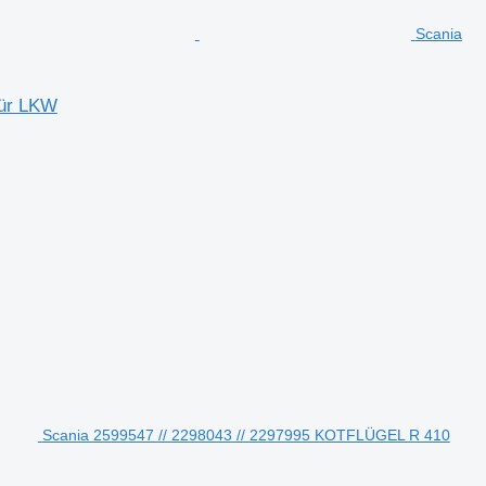
Scania
für LKW
Scania 2599547 // 2298043 // 2297995 KOTFLÜGEL R 410