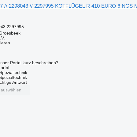
47 // 2298043 // 2297995 KOTFLÜGEL R 410 EURO 6 NGS 
043 2297995
 Groesbeek
.V.
tieren
nser Portal kurz beschreiben?
ortal
Spezialtechnik
 Spezialtechnik
ichtige Antwort
t auswählen