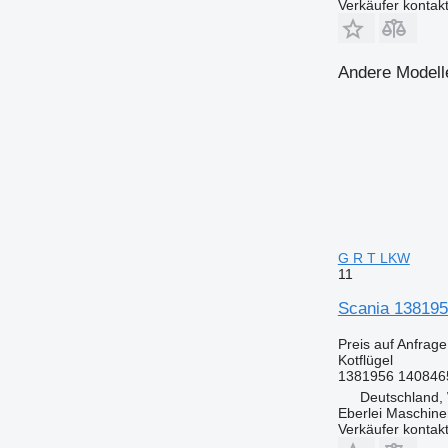
Verkäufer kontak
Andere Modelle
G R T LKW
11
Scania 138195
Preis auf Anfrage
Kotflügel
1381956 140846
Deutschland, 
Eberlei Maschin
Verkäufer kontak