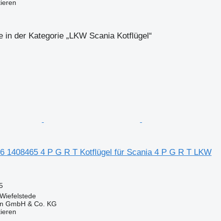
tieren
 in der Kategorie „LKW Scania Kotflügel“
6 1408465 4 P G R T Kotflügel für Scania 4 P G R T LKW
5
Wiefelstede
en GmbH & Co. KG
tieren