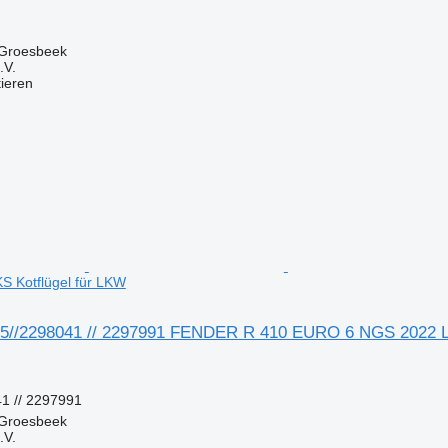
 Groesbeek
.V.
tieren
S Kotflügel für LKW
5//2298041 // 2297991 FENDER R 410 EURO 6 NGS 2022 LI
1 // 2297991
 Groesbeek
.V.