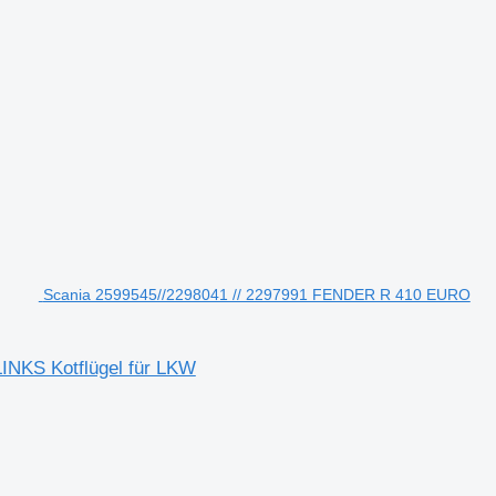
Scania 2599545//2298041 // 2297991 FENDER R 410 EURO
NKS Kotflügel für LKW