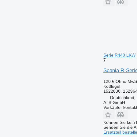
Serie R440 LKW
7
Scania R-Seri
120 €
Ohne MwSt
Kotflügel
1522830, 15296
Deutschland,
ATB GmbH
Verkäufer kontak
Können Sie kein E
Senden Sie die An
Ersatzteil bestell