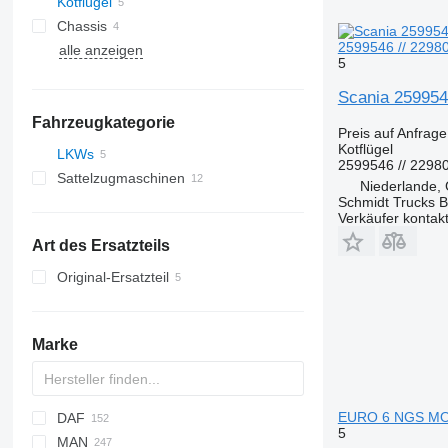
Kotflügel
Chassis
2599546 // 2298
alle anzeigen
5
Scania 259954
Fahrzeugkategorie
Preis auf Anfrage
Kotflügel
LKWs
2599546 // 2298
Sattelzugmaschinen
Niederlande,
Schmidt Trucks B
Verkäufer kontak
Art des Ersatzteils
Original-Ersatzteil
Marke
EURO 6 NGS MO
DAF
C-series
5
MAN
AS
2000
EuroCargo
Carnival