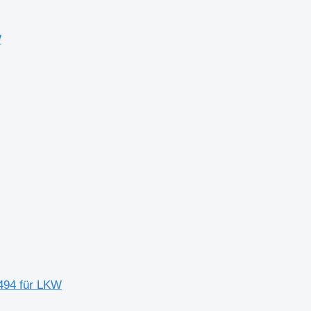
W
6494 für LKW