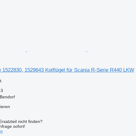
e 1522830, 1529643 Kotflügel für Scania R-Serie R440 LKW
.
43
 Bendorf
tieren
rsatzteil nicht finden?
frage sofort!
en