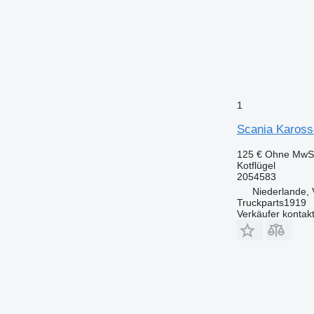
1
Scania Karosse
125 €
Ohne MwSt
Kotflügel
2054583
Niederlande, 
Truckparts1919
Verkäufer kontak