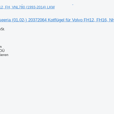
12, FH, VNL780 (1993-2014) LKW
seeria (01.02-) 20372064 Kotflügel für Volvo FH12, FH16,
St.
nn
 OÜ
tieren