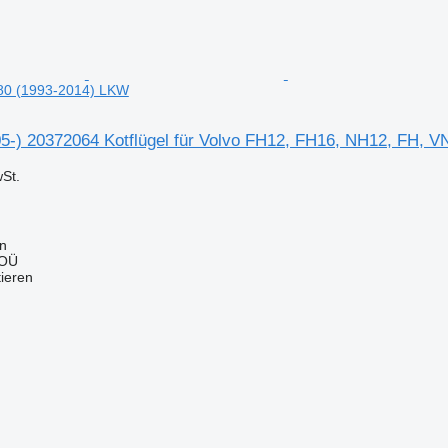
80 (1993-2014) LKW
05-) 20372064 Kotflügel für Volvo FH12, FH16, NH12, FH, 
St.
nn
 OÜ
tieren