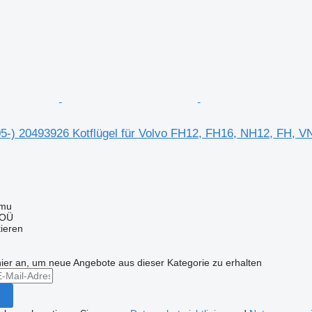
05-) 20493926 Kotflügel für Volvo FH12, FH16, NH12, FH, 
mmu
 OÜ
tieren
hier an, um neue Angebote aus dieser Kategorie zu erhalten