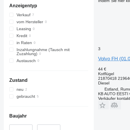
Indem Sie hier kl
Anzeigentyp
Verkauf
vom Hersteller
Leasing
Kredit
in Raten
3
Inzahlungnahme (Tausch mit
Zuzahlung)
Volvo FH (01.
Austausch
44 €
Kotflügel
21870418 21964
Zustand
Diesel
Estland, Ru
neu
KB AUTO EESTI
gebraucht
Verkäufer kontak
Baujahr
–