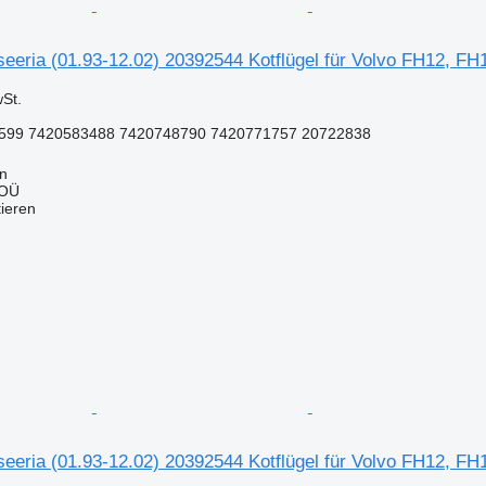
seeria (01.93-12.02) 20392544 Kotflügel für Volvo FH12, 
St.
599 7420583488 7420748790 7420771757 20722838
nn
 OÜ
tieren
seeria (01.93-12.02) 20392544 Kotflügel für Volvo FH12, 