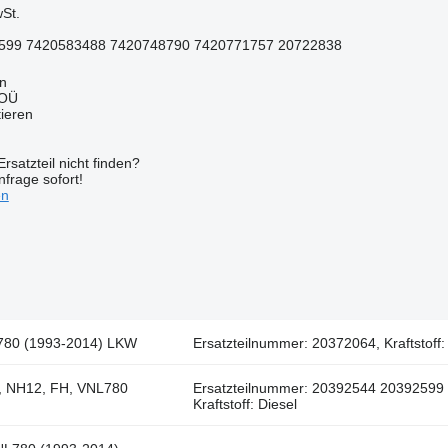
St.
599 7420583488 7420748790 7420771757 20722838
nn
 OÜ
tieren
rsatzteil nicht finden?
frage sofort!
en
NL780 (1993-2014) LKW
Ersatzteilnummer: 20372064, Kraftstoff:
16, NH12, FH, VNL780
Ersatzteilnummer: 20392544 2039259
Kraftstoff: Diesel