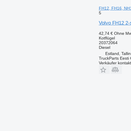
FH12, FH16, NH
5
Volvo FH12 2-
42,74 €
Ohne Mw
Kotflügel
20372064
Diesel
Estland, Talli
TruckParts Eesti
Verkäufer kontak