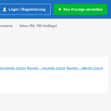
Login / Registrierung
Ihre Anzeige einstellen
rosserie
Volvo VNL 780 Kotflügel
ünstigste zuerst
Baujahr - neueste zuerst
Baujahr - älteste zuerst