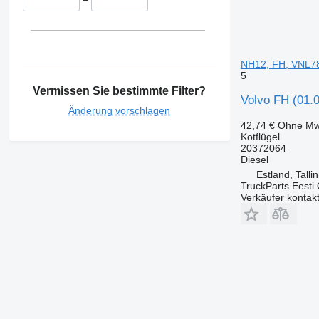
NH12, FH, VNL7
5
Vermissen Sie bestimmte Filter?
Volvo FH (01.
Änderung vorschlagen
42,74 €
Ohne Mw
Kotflügel
20372064
Diesel
Estland, Talli
TruckParts Eesti
Verkäufer kontak