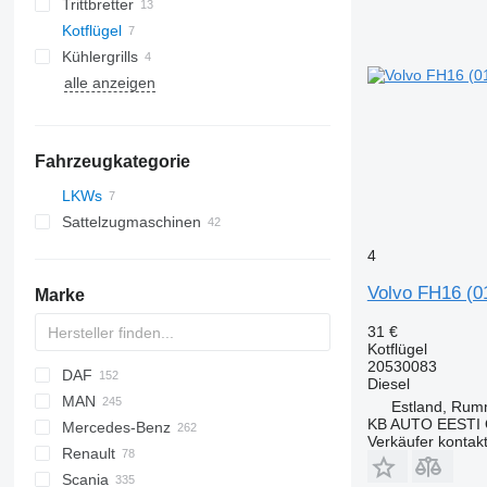
Trittbretter
Kotflügel
Kühlergrills
alle anzeigen
Fahrzeugkategorie
LKWs
Sattelzugmaschinen
4
Volvo FH16 (0
Marke
31 €
Kotflügel
20530083
DAF
C-series
Diesel
MAN
AS
2000
EuroCargo
Carnival
Estland, Ru
KB AUTO EESTI
Mercedes-Benz
CF
F-MAX
Eurofire
L2000
Verkäufer kontak
Renault
LF
Focus
Eurotech
LE
A-Class
Canter
Atleon
208
Scania
XF
Transit
S-Way
TGA
Actros
Kerax