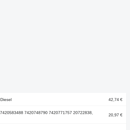
 Diesel
42,74 €
9 7420583488 7420748790 7420771757 20722838,
20,97 €