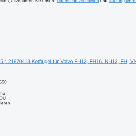
icken, akzeptieren Sie unsere
Datenschutzrichtlinien
und
Nutzungsvere
05-) 21870418 Kotflügel für Volvo FH12, FH16, NH12, FH, 
650
mmu
 OÜ
tieren