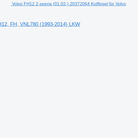
Volvo FH12 2-seeria (01.02-) 20372064 Kotflügel für Volvo
 NH12, FH, VNL780 (1993-2014) LKW