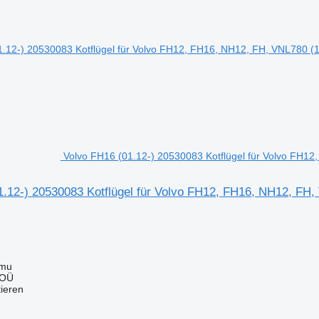
Volvo FH16 (01.12-) 20530083 Kotflügel für Volvo FH
1.12-) 20530083 Kotflügel für Volvo FH12, FH16, NH12, FH
mmu
 OÜ
tieren