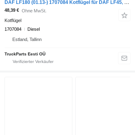
DAF LF180 (01.13-) 1707084 Kotflügel für DAF LF45, LF55, LF180, CF65, CF75, CF85 (2001-) Sattelzugmaschine
48,39 €
Ohne MwSt.
Kotflügel
1707084
Diesel
Estland, Tallinn
TruckParts Eesti OÜ