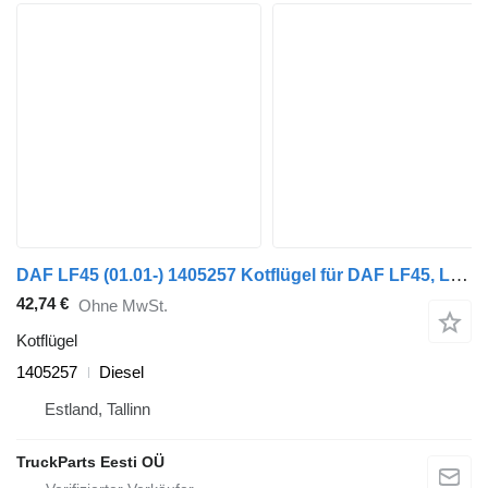
DAF LF45 (01.01-) 1405257 Kotflügel für DAF LF45, LF55, LF180, CF65, CF75, CF85 (2001-) Sattelzugmaschine
42,74 €
Ohne MwSt.
Kotflügel
1405257
Diesel
Estland, Tallinn
TruckParts Eesti OÜ