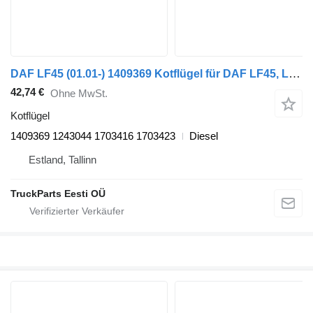
DAF LF45 (01.01-) 1409369 Kotflügel für DAF LF45, LF55, LF180, CF65, CF75, CF85 (2001-) Sattelzugmaschine
42,74 €
Ohne MwSt.
Kotflügel
1409369 1243044 1703416 1703423
Diesel
Estland, Tallinn
TruckParts Eesti OÜ