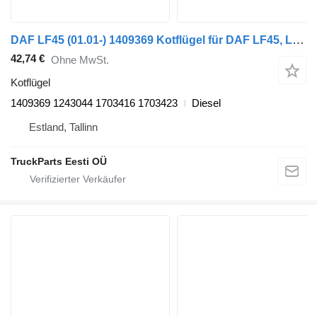
DAF LF45 (01.01-) 1409369 Kotflügel für DAF LF45, LF55, LF180, CF65, CF75, CF85 (2001-) Sattelzugmaschine
42,74 €
Ohne MwSt.
Kotflügel
1409369 1243044 1703416 1703423
Diesel
Estland, Tallinn
TruckParts Eesti OÜ