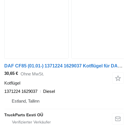
DAF CF85 (01.01-) 1371224 1629037 Kotflügel für DAF LF45, LF55, LF180, CF65, CF75, CF85 (2001-) Sattelzugmaschine
30,65 €
Ohne MwSt.
Kotflügel
1371224 1629037
Diesel
Estland, Tallinn
TruckParts Eesti OÜ