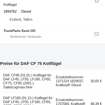
Kotflügel
1894762
Diesel
Estland, Tallinn
TruckParts Eesti OÜ
Preise für DAF CF 75 Kotflügel
DAF CF85 (01.01-) Kotflügel für
Ersatzteilnummer:
DAF LF45, LF55, LF180, CF65,
1371224 1629037,
30,65 €
CF75, CF85 (2001-)
Kraftstoff: Diesel
Sattelzugmaschine
DAF LF180 (01.13-) Kotflügel für
Ersatzteilnummer:
DAF LF45, LF55, LF180, CF65,
1707084, Kraftstoff:
48,39 €