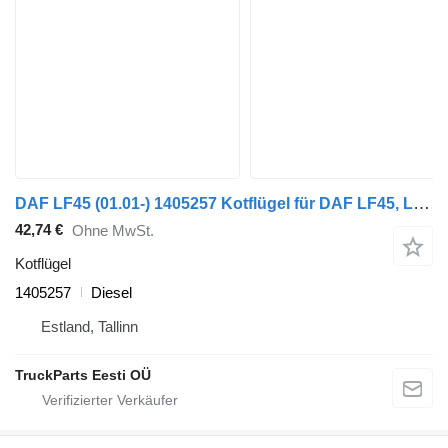
DAF LF45 (01.01-) 1405257 Kotflügel für DAF LF45, LF55, LF180, CF65, CF75, CF85 (2001-) Sattelzugmaschine
42,74 €
Ohne MwSt.
Kotflügel
1405257
Diesel
Estland, Tallinn
TruckParts Eesti OÜ