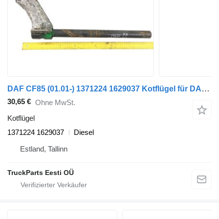
DAF CF85 (01.01-) 1371224 1629037 Kotflügel für DAF LF45, LF55, LF180, CF65, CF75, CF85 (2001-) Sattelzugmaschine
30,65 €
Ohne MwSt.
Kotflügel
1371224 1629037
Diesel
Estland, Tallinn
TruckParts Eesti OÜ