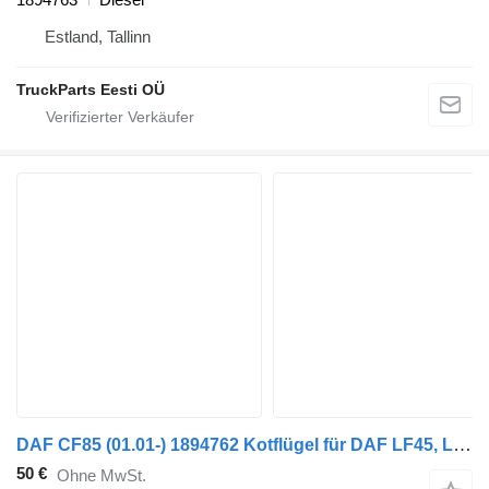
Estland, Tallinn
TruckParts Eesti OÜ
DAF CF85 (01.01-) 1894762 Kotflügel für DAF LF45, LF55, LF180, CF65, CF75, CF85 (2001-) Sattelzugmaschine
50 €
Ohne MwSt.