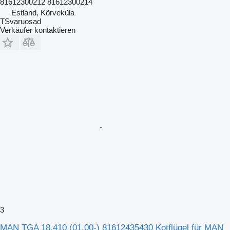
81612300212 81612300214
Estland, Kõrveküla
TSvaruosad
Verkäufer kontaktieren
3
MAN TGA 18.410 (01.00-) 81612435430 Kotflügel für MAN