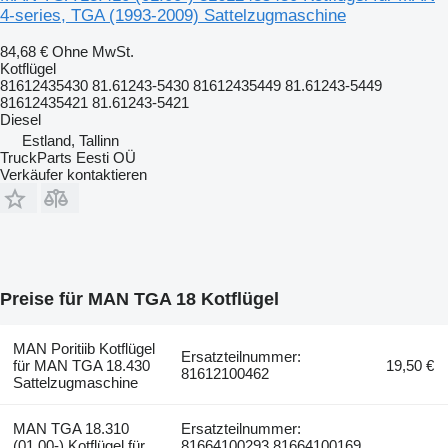
4-series, TGA (1993-2009) Sattelzugmaschine
84,68 €
Ohne MwSt.
Kotflügel
81612435430 81.61243-5430 81612435449 81.61243-5449
81612435421 81.61243-5421
Diesel
Estland, Tallinn
TruckParts Eesti OÜ
Verkäufer kontaktieren
Preise für MAN TGA 18 Kotflügel
MAN Poritiib Kotflügel
Ersatzteilnummer:
für MAN TGA 18.430
19,50 €
81612100462
Sattelzugmaschine
MAN TGA 18.310
Ersatzteilnummer:
(01.00-) Kotflügel für
81664100293 81664100169