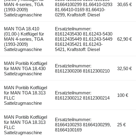
MAN 4-series, TGA
81664100299 81.66410-0293
30,65 €
(1993-2009)
81.66410-0169 81.66410-
Sattelzugmaschine
0299, Kraftstoff: Diesel
MAN TGA 18.410
Ersatzteilnummer:
(01.00-) Kotflügel für
81612435430 81.61243-5430
MAN 4-series, TGA
81612435449 81.61243-5449
62,90 €
(1993-2009)
81612435421 81.61243-
Sattelzugmaschine
5421, Kraftstoff: Diesel
MAN Poritiib Kotflügel
Ersatzteilnummer:
für MAN TGA 18.430
32,50 €
81612300208 81612300210
Sattelzugmaschine
MAN Poritiib Kotflügel
für MAN TGA 18.313
Ersatzteilnummer:
100 €
FLLC
81612300212 81612300214
Sattelzugmaschine
MAN Poritiib Kotflügel
Ersatzteilnummer:
für MAN TGA 18.313
81664100293 81664100299,
25 €
FLLC
81664100169
Sattelzugmaschine