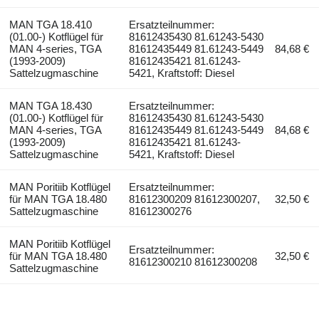
MAN TGA 18.410
Ersatzteilnummer:
(01.00-) Kotflügel für
81612435430 81.61243-5430
MAN 4-series, TGA
81612435449 81.61243-5449
84,68 €
(1993-2009)
81612435421 81.61243-
Sattelzugmaschine
5421, Kraftstoff: Diesel
MAN TGA 18.430
Ersatzteilnummer:
(01.00-) Kotflügel für
81612435430 81.61243-5430
MAN 4-series, TGA
81612435449 81.61243-5449
84,68 €
(1993-2009)
81612435421 81.61243-
Sattelzugmaschine
5421, Kraftstoff: Diesel
MAN Poritiib Kotflügel
Ersatzteilnummer:
für MAN TGA 18.480
81612300209 81612300207,
32,50 €
Sattelzugmaschine
81612300276
MAN Poritiib Kotflügel
Ersatzteilnummer:
für MAN TGA 18.480
32,50 €
81612300210 81612300208
Sattelzugmaschine