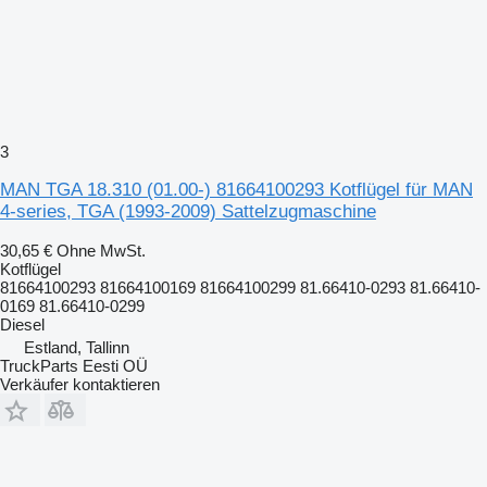
3
MAN TGA 18.310 (01.00-) 81664100293 Kotflügel für MAN
4-series, TGA (1993-2009) Sattelzugmaschine
30,65 €
Ohne MwSt.
Kotflügel
81664100293 81664100169 81664100299 81.66410-0293 81.66410-
0169 81.66410-0299
Diesel
Estland, Tallinn
TruckParts Eesti OÜ
Verkäufer kontaktieren