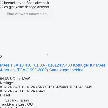
hersteller von Spezialtechnik
es gibt keine richtige Antwort
Eine Antwort auswählen
2
MAN TGA 18.430 (01.00-) 81612435430 Kotflügel für MAN
4-series, TGA (1993-2009) Sattelzugmaschine
84,68 €
Ohne MwSt.
Kotflügel
81612435430 81.61243-5430 81612435449 81.61243-5449
81612435421 81.61243-5421
Diesel
Estland, Tallinn
TruckParts Eesti OÜ