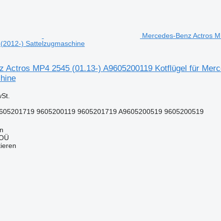
Mercedes-Benz Actros MP
(2012-) Sattelzugmaschine
 Actros MP4 2545 (01.13-) A9605200119 Kotflügel für Mer
hine
St.
605201719 9605200119 9605201719 A9605200519 9605200519
nn
 OÜ
tieren