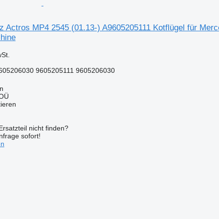
 Actros MP4 2545 (01.13-) A9605205111 Kotflügel für Mer
hine
St.
605206030 9605205111 9605206030
nn
 OÜ
tieren
rsatzteil nicht finden?
frage sofort!
en