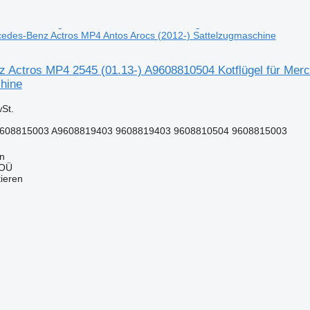
rcedes-Benz Actros MP4 Antos Arocs (2012-) Sattelzugmaschine
 Actros MP4 2545 (01.13-) A9608810504 Kotflügel für Mer
hine
St.
608815003 A9608819403 9608819403 9608810504 9608815003
nn
 OÜ
tieren