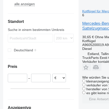
alle anzeigen
TGS
Arocs
Midlum
P-series
FE
Actros 1840
Antos 1830
TGX
Atego
Premium
R-series
FH
Actros 1842
Kotflügel für Me
6
Axor
FL
Actros 1843
Atego 815
Standort
Econic
FM
Actros 1844
Atego 816
Axor 1824
Mercedes-Benz
FMX
Actros 1845
Atego 817
Axor 1840
Econic 1828
Sattelzugmasc
Suche in einem bestimmten Umkreis
VNL
Actros 1846
Atego 1523
Econic 1829
30,65 €
Ohne Mw
Actros 1848
Atego 1524
Econic 2628
Kotflügel
A9605200019 A9
Actros 2544
Econic 2629
Diesel
Deutschland
Actros 2545
Estland, Talli
Actros 2551
TruckParts Eesti
Verkäufer kontak
Preis
Wie würden Sie u
–
kleinanzeigenp
verkäufer von 
hersteller von
es gibt keine r
Eine Antwor
Anzeigentyp