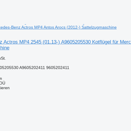
rcedes-Benz Actros MP4 Antos Arocs (2012-) Sattelzugmaschine
 Actros MP4 2545 (01.13-) A9605205530 Kotflügel für Mer
hine
St.
05205530 A9605202411 9605202411
nn
 OÜ
tieren