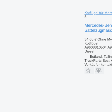
Kotflügel für Me
5
Mercedes-Benz
Sattelzugmasc
34,68 €
Ohne Mw
Kotflügel
A9608810504 A9
Diesel
Estland, Talli
TruckParts Eesti
Verkäufer kontak