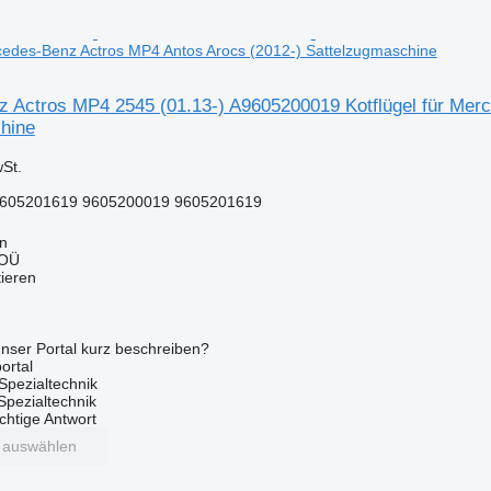
rcedes-Benz Actros MP4 Antos Arocs (2012-) Sattelzugmaschine
 Actros MP4 2545 (01.13-) A9605200019 Kotflügel für Mer
hine
St.
605201619 9605200019 9605201619
nn
 OÜ
tieren
nser Portal kurz beschreiben?
ortal
Spezialtechnik
 Spezialtechnik
ichtige Antwort
t auswählen