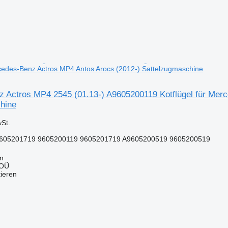
rcedes-Benz Actros MP4 Antos Arocs (2012-) Sattelzugmaschine
 Actros MP4 2545 (01.13-) A9605200119 Kotflügel für Mer
hine
St.
605201719 9605200119 9605201719 A9605200519 9605200519
nn
 OÜ
tieren