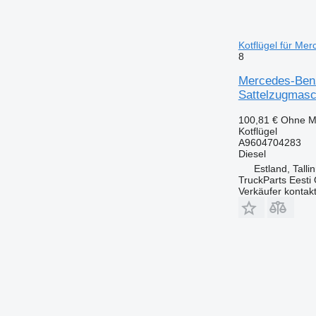
Kotflügel für Me
8
Mercedes-Benz
Sattelzugmasc
100,81 €
Ohne M
Kotflügel
A9604704283
Diesel
Estland, Talli
TruckParts Eesti
Verkäufer kontak