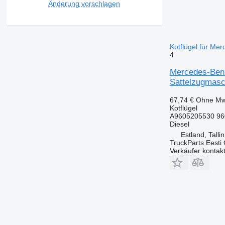
Änderung vorschlagen
Kotflügel für Me
4
Mercedes-Benz
Sattelzugmasc
67,74 €
Ohne Mw
Kotflügel
A9605205530 96
Diesel
Estland, Talli
TruckParts Eesti
Verkäufer kontak