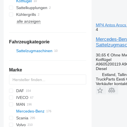
Kotflügel
Sattelkupplungen
Kühlergrills
alle anzeigen
MP4 Antos Arocs 
4
Mercedes-Benz
Fahrzeugkategorie
Sattelzugmasc
Sattelzugmaschinen
30,65 €
Ohne Mw
Kotflügel
A9605200119 A9
Diesel
Marke
Estland, Talli
TruckParts Eesti
Verkäufer kontak
DAF
IVECO
CF
F-MAX
MAN
LF
S-Way
Mercedes-Benz
XF
Stralis
TGA
Scania
XG
Trakker
TGL
Actros
Canter
Kerax
Volvo
X-Way
TGM
Antos
Magnum
G-series
Actros 1832