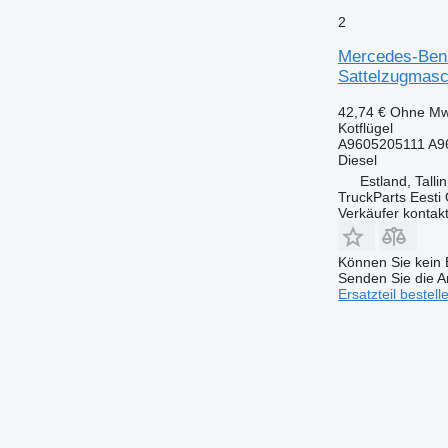
2
Mercedes-Benz
Sattelzugmasc
42,74 €
Ohne Mw
Kotflügel
A9605205111 A9
Diesel
Estland, Talli
TruckParts Eesti
Verkäufer kontak
Können Sie kein E
Senden Sie die An
Ersatzteil bestell