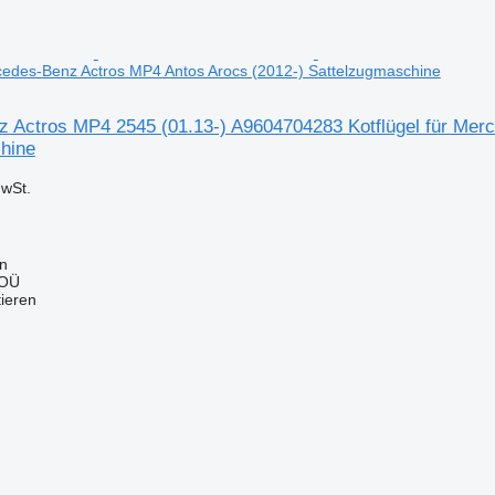
rcedes-Benz Actros MP4 Antos Arocs (2012-) Sattelzugmaschine
 Actros MP4 2545 (01.13-) A9604704283 Kotflügel für Mer
hine
wSt.
nn
 OÜ
tieren