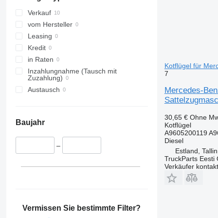
Verkauf
vom Hersteller
Leasing
Kredit
in Raten
Kotflügel für Me
Inzahlungnahme (Tausch mit
7
Zuzahlung)
Mercedes-Benz
Austausch
Sattelzugmasc
30,65 €
Ohne Mw
Baujahr
Kotflügel
A9605200119 A9
Diesel
–
Estland, Talli
TruckParts Eesti
Verkäufer kontak
Vermissen Sie bestimmte Filter?