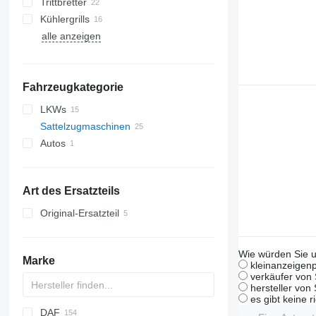
Trittbretter
Kühlergrills
alle anzeigen
Fahrzeugkategorie
LKWs
Sattelzugmaschinen
Autos
Art des Ersatzteils
Original-Ersatzteil
Wie würden Sie u
Marke
kleinanzeigenp
verkäufer von 
hersteller von
es gibt keine r
DAF