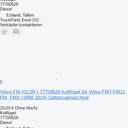
77700626
Diesel
Estland, Tallinn
TruckParts Eesti OÜ
Verkäufer kontaktieren
2
Volvo FM (01.05-) 77700626 Kotflügel für Volvo FM7-FM12,
FM, FMX (1998-2014) Sattelzugmaschine
29,03 €
Ohne MwSt.
Kotflügel
77700626
Diesel