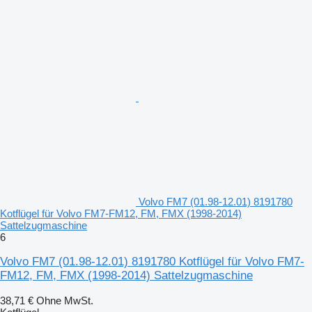
Volvo FM7 (01.98-12.01) 8191780
Kotflügel für Volvo FM7-FM12, FM, FMX (1998-2014)
Sattelzugmaschine
6
Volvo FM7 (01.98-12.01) 8191780 Kotflügel für Volvo FM7-
FM12, FM, FMX (1998-2014) Sattelzugmaschine
38,71 €
Ohne MwSt.