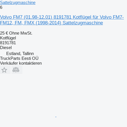
Sattelzugmaschine
6
Volvo FM7 (01.98-12.01) 8191781 Kotflügel für Volvo FM7-
FM12, FM, FMX (1998-2014) Sattelzugmaschine
25 €
Ohne MwSt.
Kotflügel
8191781
Diesel
Estland, Tallinn
TruckParts Eesti OÜ
Verkäufer kontaktieren