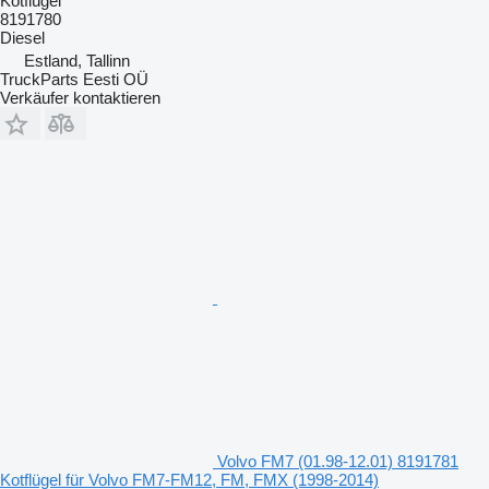
Kotflügel
8191780
Diesel
Estland, Tallinn
TruckParts Eesti OÜ
Verkäufer kontaktieren
Volvo FM7 (01.98-12.01) 8191781
Kotflügel für Volvo FM7-FM12, FM, FMX (1998-2014)