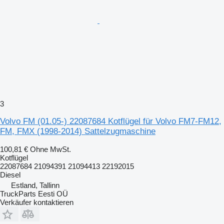
3
Volvo FM (01.05-) 22087684 Kotflügel für Volvo FM7-FM12,
FM, FMX (1998-2014) Sattelzugmaschine
100,81 €
Ohne MwSt.
Kotflügel
22087684 21094391 21094413 22192015
Diesel
Estland, Tallinn
TruckParts Eesti OÜ
Verkäufer kontaktieren