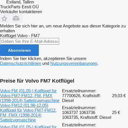
Estland, Tallinn
TruckParts Eesti OÜ
Verkäufer kontaktieren
Melden Sie sich hier an, um neue Angebote aus dieser Kategorie zu
erhalten
Kotflügel
Volvo - FM7
Abonnieren
Indem Sie hier klicken, akzeptieren Sie unsere
Datenschutzrichtlinien
und
Nutzungsvereinbarungen
.
Preise für Volvo FM7 Kotflügel
Volvo FM (01.05-) Kotflügel für
Ersatzteilnummer:
Volvo FM7-FM12, FM, FMX
77700626, Kraftstoff:
29,03 €
(1998-2014) Sattelzugmaschine
Diesel
Volvo FM12 (01.98-12.05)
Ersatzteilnummer:
Kotflügel für Volvo FM7-FM12,
1063737 1063736
25 €
FM, FMX (1998-2014)
1063735, Kraftstoff: Diesel
Sattelzugmaschine
Ersatzteilnummer:
Volvo FM (01.05-) Kotflügel für