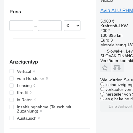
VIDEO
Slowakei
Avia ALU PHM
Preis
5.900 €
Kraftstoff-LKW
–
2002
130.895 km
Euro 3
Motorleistung
13
Slowakei, Lev
SLOVAK FINANCE 
Verkäufer kontak
Anzeigentyp
Verkauf
vom Hersteller
Wie würden Sie u
kleinanzeigenp
Leasing
verkäufer von 
Kredit
hersteller von
es gibt keine r
in Raten
Eine Antwor
Inzahlungnahme (Tausch mit
Zuzahlung)
Austausch