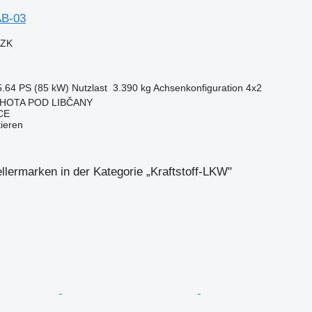
AB-03
CZK
5.64 PS (85 kW)
Nutzlast
3.390 kg
Achsenkonfiguration
4x2
 LHOTA POD LIBČANY
CE
tieren
llermarken in der Kategorie „Kraftstoff-LKW"