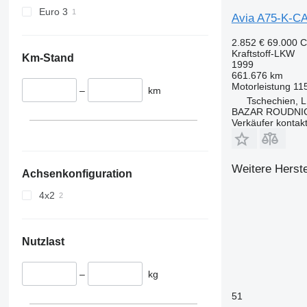
Euro 3
Avia A75-K-C
2.852 €
69.000 
Kraftstoff-LKW
Km-Stand
1999
661.676 km
Motorleistung
11
–
km
Tschechien,
BAZAR ROUDNI
Verkäufer kontak
Weitere Herste
Achsenkonfiguration
4x2
Nutzlast
–
kg
51