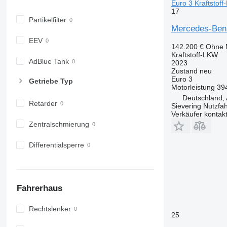
Euro 3 Kraftstof
17
Partikelfilter
Mercedes-Benz
EEV
142.200 €
Ohne 
Kraftstoff-LKW
AdBlue Tank
2023
Zustand
neu
Euro 3
Getriebe Typ
Motorleistung
39
Deutschland,
Retarder
Sievering Nutzf
Verkäufer kontak
Zentralschmierung
Differentialsperre
Fahrerhaus
Rechtslenker
25