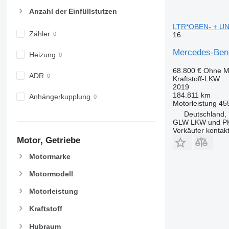
Anzahl der Einfüllstutzen
LTR*OBEN- + UNT
Zähler
16
Mercedes-Be
Heizung
68.800 €
Ohne M
ADR
Kraftstoff-LKW
2019
184.811 km
Anhängerkupplung
Motorleistung
45
Deutschland, 
GLW LKW und P
Verkäufer kontak
Motor, Getriebe
Motormarke
Motormodell
Motorleistung
Kraftstoff
Hubraum