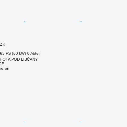
CZK
.63 PS (60 kW)
0 Abteil
 LHOTA POD LIBČANY
CE
tieren