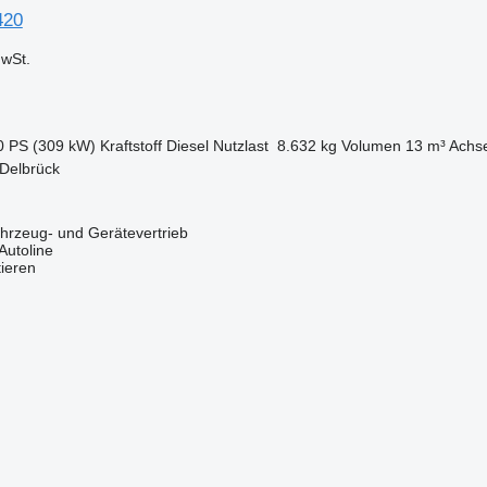
420
wSt.
0 PS (309 kW)
Kraftstoff
Diesel
Nutzlast
8.632 kg
Volumen
13 m³
Achse
 Delbrück
zeug- und Gerätevertrieb
Autoline
tieren