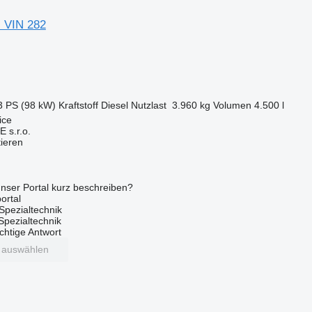
 VIN 282
3 PS (98 kW)
Kraftstoff
Diesel
Nutzlast
3.960 kg
Volumen
4.500 l
ice
s.r.o.
tieren
nser Portal kurz beschreiben?
ortal
Spezialtechnik
 Spezialtechnik
ichtige Antwort
t auswählen