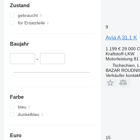
Zustand
gebraucht
für Ersatzteile
9
Avia A 31.1 K
Baujahr
1.199 €
29.000 
Kraftstoff-LKW
Motorleistung
81
–
Tschechien,
BAZAR ROUDNI
Verkäufer kontak
Farbe
blau
dunkelblau
Euro
15