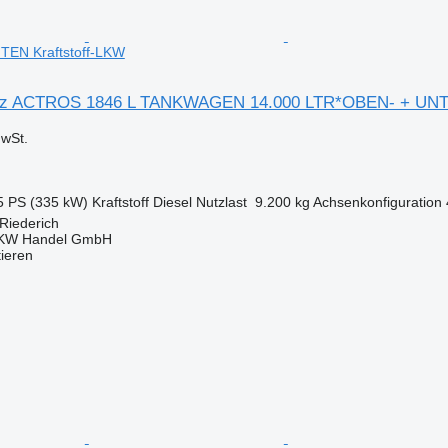
EN Kraftstoff-LKW
nz ACTROS 1846 L TANKWAGEN 14.000 LTR*OBEN- + UN
wSt.
5 PS (335 kW)
Kraftstoff
Diesel
Nutzlast
9.200 kg
Achsenkonfiguration
Riederich
KW Handel GmbH
tieren