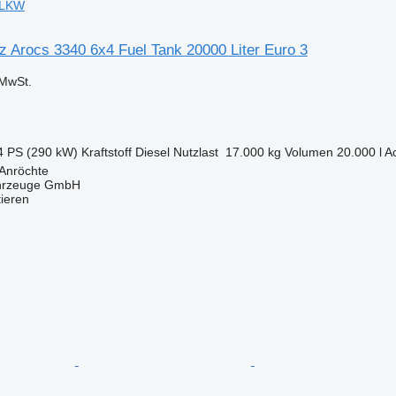
f-LKW
 Arocs 3340 6x4 Fuel Tank 20000 Liter Euro 3
MwSt.
4 PS (290 kW)
Kraftstoff
Diesel
Nutzlast
17.000 kg
Volumen
20.000 l
A
 Anröchte
ahrzeuge GmbH
tieren