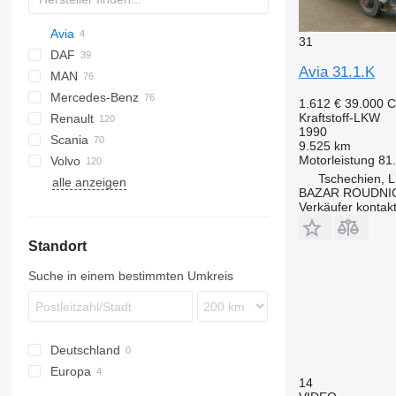
Avia
HD
31
DAF
A series
Avia 31.1.K
MAN
CF
Cargo
Aumark
3309
Daily
N-Series
A 31
Mercedes-Benz
LF
5312
EuroCargo
A-series
A 75
1.612 €
39.000 
Kraftstoff-LKW
Renault
XD
Eurotech
L2000
Actros
Atleon
1990
Scania
XF
Stralis
TGA
Antos
Cabstar
D-series
9.525 km
Motorleistung
81
Volvo
T-Way
TGM
Arocs
G-series
G-series
F3000
371
C5H
LT
148
Constellation
Tschechien, L
alle anzeigen
Trakker
TGS
Atego
K-series
P-series
L3000
NX
FE
BAZAR ROUDNI
TGX
Axor
Kerax
R-series
M3000
T5G
FH
Verkäufer kontak
LK
Midliner
FL
Standort
MB
Midlum
FM
SK
Premium
N-series
Suche in einem bestimmten Umkreis
Sprinter
T-series
VM
Deutschland
Europa
14
Tschechien