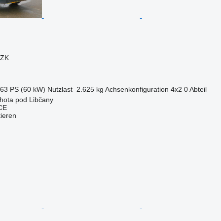
CZK
.63 PS (60 kW)
Nutzlast
2.625 kg
Achsenkonfiguration
4x2
0 Abteil
hota pod Libčany
CE
tieren