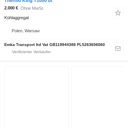
Thermo King T1000 ut
2.000 €
Ohne MwSt.
Kühlaggregat
Polen, Warsaw
Emka Transport ltd Vat GB119944388 PL5263656060