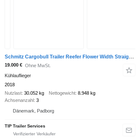
Schmitz Cargobull Trailer Reefer Flower Width Straight
(6
19.000 €
Ohne MwSt.
Kühlauflieger
2018
Nutzlast
30.052 kg
Nettogewicht
8.948 kg
Achsenanzahl
3
Dänemark, Padborg
TIP Trailer Services