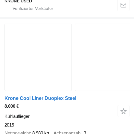
KRONE USED
Krone Cool Liner Duoplex Steel
8.000 €
Kühlauflieger
2015
Nettogewicht
8.980 kg
Achsenanzahl
3