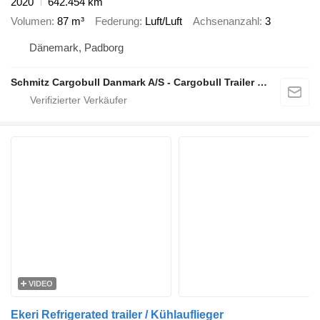
2020
642.454 km
Volumen
87 m³
Federung
Luft/Luft
Achsenanzahl
3
Dänemark, Padborg
Schmitz Cargobull Danmark A/S - Cargobull Trailer Store
VIDEO
Ekeri Refrigerated trailer / Kühlauflieger