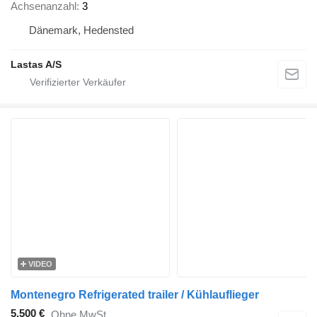
Achsenanzahl
3
Dänemark, Hedensted
Lastas A/S
VIDEO
Montenegro Refrigerated trailer / Kühlauflieger
5.500 €
Ohne MwSt.