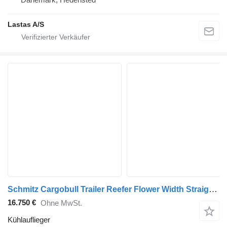
Lastas A/S
Schmitz Cargobull Trailer Reefer Flower Width Straight
(6
16.750 €
Ohne MwSt.
Kühlauflieger