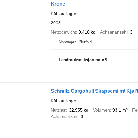
Krone
Kühlauflieger
2008
Nettogewicht
9.410 kg
Achsenanzahl
3
Norwegen, Østfold
Landbruksauksjon.no AS
Schmitz Cargobull Skapsemi m/ Kjøl/f
Kühlauflieger
Nutzlast
32.955 kg
Volumen
93,1 m³
Fe
Achsenanzahl
3