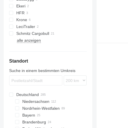
Ekeri
HFR
L-series
Krone
T-series
LeciTrailer
Schmitz Cargobull
LTF
alle anzeigen
SCB
SKO
Standort
Suche in einem bestimmten Umkreis
Deutschland
Niedersachsen
Nordrhein-Westfalen
Hannover
Bayern
Bovenden
Düsseldorf
Brandenburg
Salzgitter
Münster
München