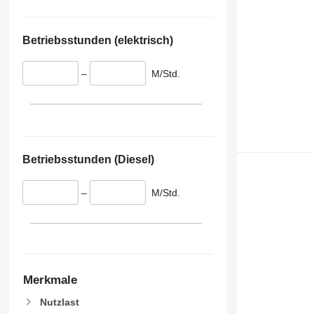
VECTOR 1950 MT
SLXe Spectrum
SLXi Spectrum
Betriebsstunden (elektrisch)
–
M/Std.
Betriebsstunden (Diesel)
–
M/Std.
Merkmale
Nutzlast