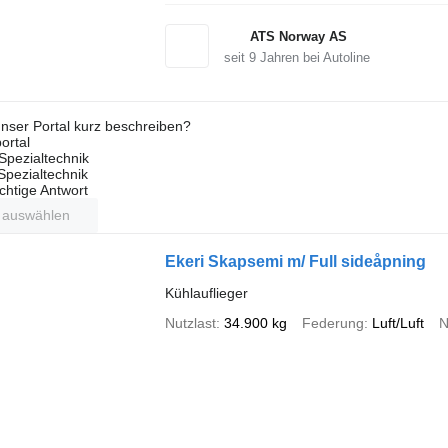
ATS Norway AS
seit
9
Jahren bei Autoline
nser Portal kurz beschreiben?
ortal
Spezialtechnik
 Spezialtechnik
ichtige Antwort
t auswählen
Ekeri Skapsemi m/ Full sideåpning
Kühlauflieger
Nutzlast
34.900 kg
Federung
Luft/Luft
N