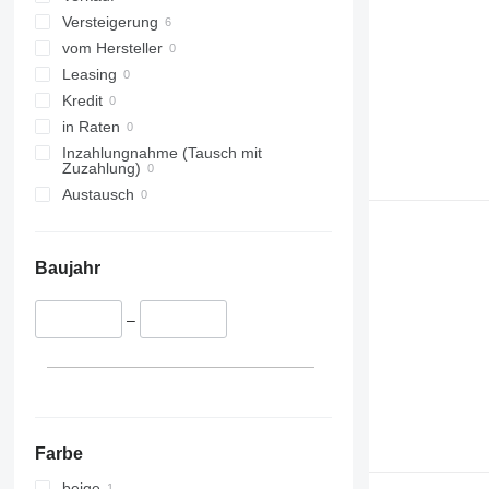
Otta
Versteigerung
Olden
vom Hersteller
Østfold
Leasing
Kredit
in Raten
Inzahlungnahme (Tausch mit
Zuzahlung)
Austausch
Baujahr
–
Farbe
beige