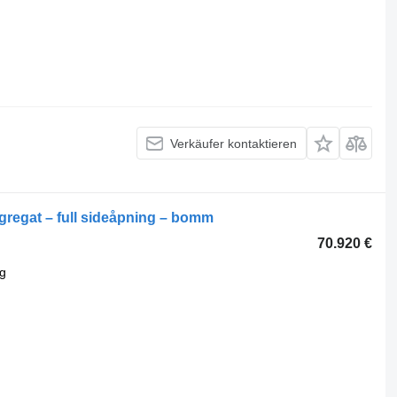
Verkäufer kontaktieren
regat – full sideåpning – bomm
70.920 €
g