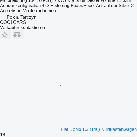
Motorleistung
104.76 PS (77 kW)
Kraftstoff
Diesel
Volumen
1,93 m³
Achsenkonfiguration
4x2
Federung
Feder/Feder
Anzahl der Sitze
2
Antriebsart
Vorderradantrieb
Polen, Tarczyn
COOLCARS
Verkäufer kontaktieren
Fiat Doblo 1.3 (146) Kühlkastenwagen
19