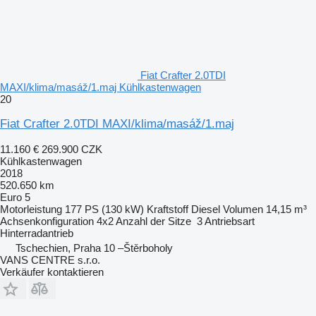
Fiat Crafter 2.0TDI
MAXI/klima/masáž/1.maj Kühlkastenwagen
20
Fiat Crafter 2.0TDI MAXI/klima/masáž/1.maj
11.160 €
269.900 CZK
Kühlkastenwagen
2018
520.650 km
Euro 5
Motorleistung
177 PS (130 kW)
Kraftstoff
Diesel
Volumen
14,15 m³
Achsenkonfiguration
4x2
Anzahl der Sitze
3
Antriebsart
Hinterradantrieb
Tschechien, Praha 10 –Štěrboholy
VANS CENTRE s.r.o.
Verkäufer kontaktieren