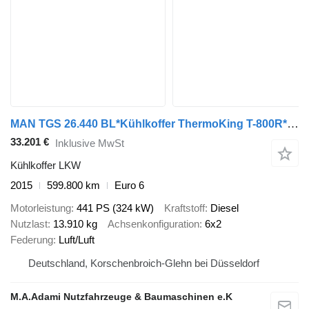
MAN TGS 26.440 BL*Kühlkoffer ThermoKing T-800R*GERMA
33.201 €
Inklusive MwSt
Kühlkoffer LKW
2015
599.800 km
Euro 6
Motorleistung
441 PS (324 kW)
Kraftstoff
Diesel
Nutzlast
13.910 kg
Achsenkonfiguration
6x2
Federung
Luft/Luft
Deutschland, Korschenbroich-Glehn bei Düsseldorf
M.A.Adami Nutzfahrzeuge & Baumaschinen e.K