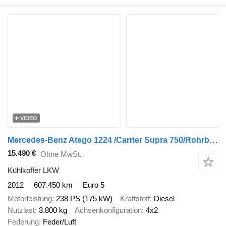
VIDEO
Mercedes-Benz Atego 1224 /Carrier Supra 750/Rohrbahnen/Euro5
15.490 €
Ohne MwSt.
Kühlkoffer LKW
2012
607.450 km
Euro 5
Motorleistung
238 PS (175 kW)
Kraftstoff
Diesel
Nutzlast
3.800 kg
Achsenkonfiguration
4x2
Federung
Feder/Luft