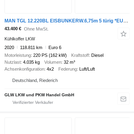
MAN TGL 12.220BL EISBUNKERW.6,75m 5 türig *EURO6D
43.400 €
Ohne MwSt.
Kühlkoffer LKW
2020
118.811 km
Euro 6
Motorleistung
220 PS (162 kW)
Kraftstoff
Diesel
Nutzlast
4.035 kg
Volumen
32 m³
Achsenkonfiguration
4x2
Federung
Luft/Luft
Deutschland, Riederich
GLW LKW und PKW Handel GmbH