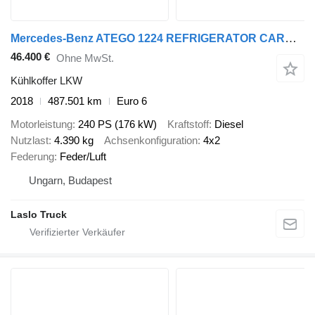
Mercedes-Benz ATEGO 1224 REFRIGERATOR CARRIER SUPRA 550 SILENT ROHRBAHNEN HOOK
46.400 €
Ohne MwSt.
Kühlkoffer LKW
2018
487.501 km
Euro 6
Motorleistung
240 PS (176 kW)
Kraftstoff
Diesel
Nutzlast
4.390 kg
Achsenkonfiguration
4x2
Federung
Feder/Luft
Ungarn, Budapest
Laslo Truck