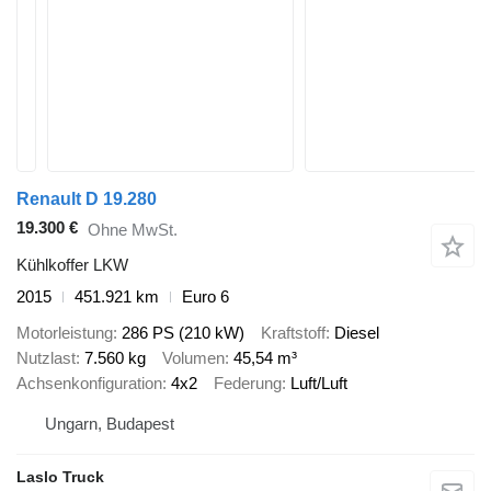
Renault D 19.280
19.300 €
Ohne MwSt.
Kühlkoffer LKW
2015
451.921 km
Euro 6
Motorleistung
286 PS (210 kW)
Kraftstoff
Diesel
Nutzlast
7.560 kg
Volumen
45,54 m³
Achsenkonfiguration
4x2
Federung
Luft/Luft
Ungarn, Budapest
Laslo Truck