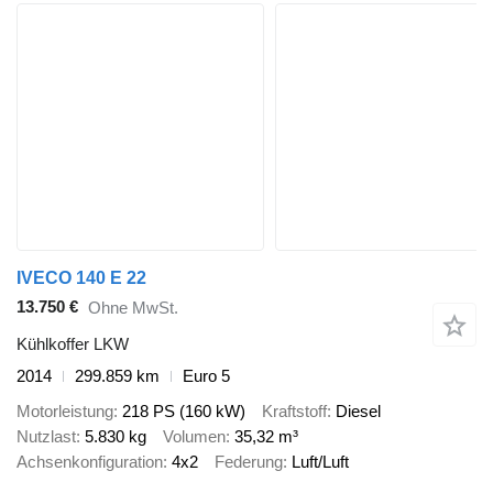
IVECO 140 E 22
13.750 €
Ohne MwSt.
Kühlkoffer LKW
2014
299.859 km
Euro 5
Motorleistung
218 PS (160 kW)
Kraftstoff
Diesel
Nutzlast
5.830 kg
Volumen
35,32 m³
Achsenkonfiguration
4x2
Federung
Luft/Luft