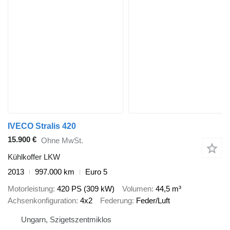
IVECO Stralis 420
15.900 €
Ohne MwSt.
Kühlkoffer LKW
2013
997.000 km
Euro 5
Motorleistung
420 PS (309 kW)
Volumen
44,5 m³
Achsenkonfiguration
4x2
Federung
Feder/Luft
Ungarn, Szigetszentmiklos