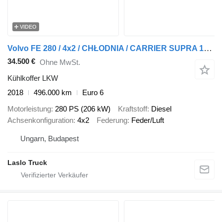
VIDEO
Volvo FE 280 / 4x2 / CHŁODNIA / CARRIER SUPRA 1250 MT / MULTITEMPERATU
34.500 €
Ohne MwSt.
Kühlkoffer LKW
2018
496.000 km
Euro 6
Motorleistung
280 PS (206 kW)
Kraftstoff
Diesel
Achsenkonfiguration
4x2
Federung
Feder/Luft
Ungarn, Budapest
Laslo Truck