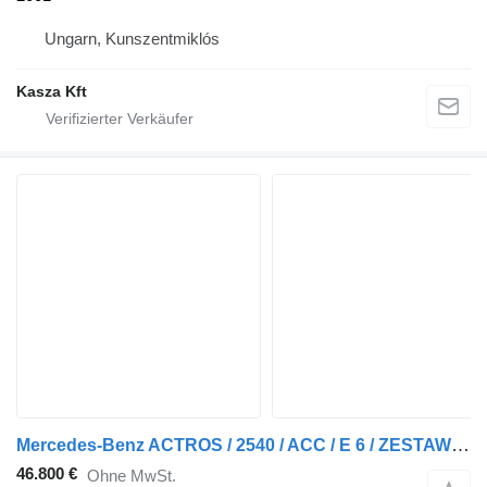
Ungarn, Kunszentmiklós
Kasza Kft
Mercedes-Benz ACTROS / 2540 / ACC / E 6 / ZESTAW PRZEJAZDOWY / CHŁODNIA + WIND + Kofferanhänger
46.800 €
Ohne MwSt.