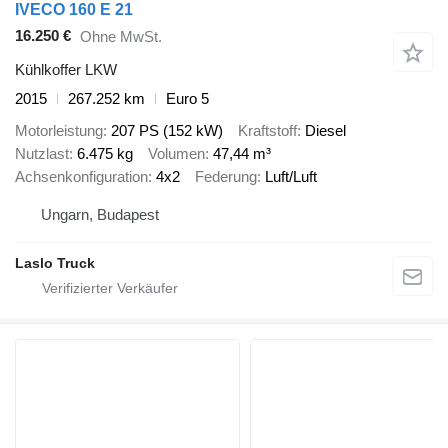
IVECO 160 E 21
16.250 €
Ohne MwSt.
Kühlkoffer LKW
2015
267.252 km
Euro 5
Motorleistung
207 PS (152 kW)
Kraftstoff
Diesel
Nutzlast
6.475 kg
Volumen
47,44 m³
Achsenkonfiguration
4x2
Federung
Luft/Luft
Ungarn, Budapest
Laslo Truck