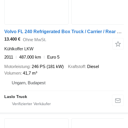
Volvo FL 240 Refrigerated Box Truck / Carrier / Rear View Camera / Tai
13.400 €
Ohne MwSt.
Kühlkoffer LKW
2011
487.000 km
Euro 5
Motorleistung
246 PS (181 kW)
Kraftstoff
Diesel
Volumen
41,7 m³
Ungarn, Budapest
Laslo Truck