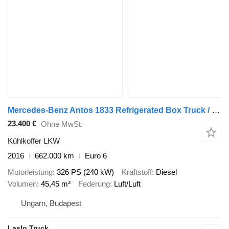
Mercedes-Benz Antos 1833 Refrigerated Box Truck / Bi-Temperature / Tail Lift /
23.400 €
Ohne MwSt.
Kühlkoffer LKW
2016
662.000 km
Euro 6
Motorleistung
326 PS (240 kW)
Kraftstoff
Diesel
Volumen
45,45 m³
Federung
Luft/Luft
Ungarn, Budapest
Laslo Truck