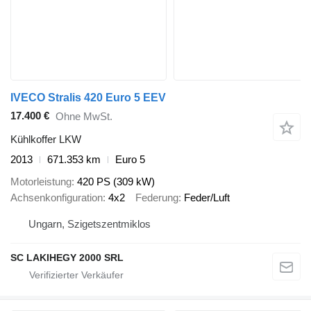
IVECO Stralis 420 Euro 5 EEV
17.400 €
Ohne MwSt.
Kühlkoffer LKW
2013
671.353 km
Euro 5
Motorleistung
420 PS (309 kW)
Achsenkonfiguration
4x2
Federung
Feder/Luft
Ungarn, Szigetszentmiklos
SC LAKIHEGY 2000 SRL