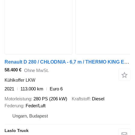
Renault D 280 / CHŁODNIA - 6,7 m / THERMO KING ES-600 MAX / + WINDA ZAŁA
58.400 €
Ohne MwSt.
Kühlkoffer LKW
2021
113.000 km
Euro 6
Motorleistung
280 PS (206 kW)
Kraftstoff
Diesel
Federung
Feder/Luft
Ungarn, Budapest
Laslo Truck