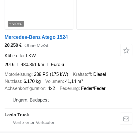
VIDEO
Mercedes-Benz Atego 1524
20.250 €
Ohne MwSt.
Kühlkoffer LKW
2016
480.851 km
Euro 6
Motorleistung
238 PS (175 kW)
Kraftstoff
Diesel
Nutzlast
6.170 kg
Volumen
41,14 m³
Achsenkonfiguration
4x2
Federung
Feder/Feder
Ungarn, Budapest
Laslo Truck