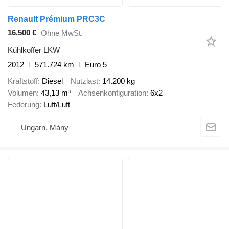
Renault Prémium PRC3C
16.500 €
Ohne MwSt.
Kühlkoffer LKW
2012
571.724 km
Euro 5
Kraftstoff
Diesel
Nutzlast
14.200 kg
Volumen
43,13 m³
Achsenkonfiguration
6x2
Federung
Luft/Luft
Ungarn, Mány