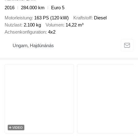
2016
284.000 km
Euro 5
Motorleistung
163 PS (120 kW)
Kraftstoff
Diesel
Nutzlast
2.100 kg
Volumen
14,22 m³
Achsenkonfiguration
4x2
Ungarn, Hajdúnánás
VIDEO