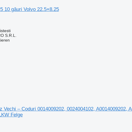
5 10 găuri Volvo 22.5×8.25
stesti
O S.R.L.
tieren
 Vechi – Coduri 0014009202, 0024004102, A0014009202, 
LKW Felge