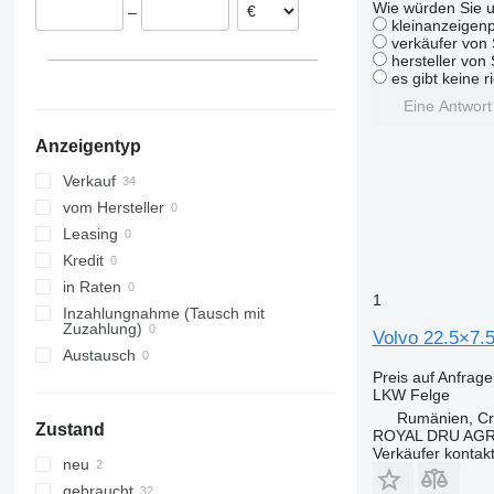
Wie würden Sie u
–
Niederlande
kleinanzeigenp
verkäufer von 
Norwegen
hersteller von
alle anzeigen
es gibt keine r
Eine Antwor
Anzeigentyp
Verkauf
vom Hersteller
Leasing
Kredit
in Raten
1
Inzahlungnahme (Tausch mit
Zuzahlung)
Volvo 22.5×7.
Austausch
Preis auf Anfrage
LKW Felge
Rumänien, Cri
Zustand
ROYAL DRU AGR
Verkäufer kontak
neu
gebraucht