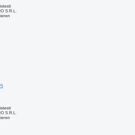
stesti
O S.R.L.
tieren
25
stesti
O S.R.L.
tieren