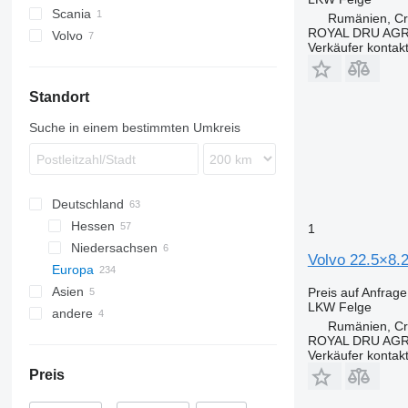
Scania
Rumänien, Cri
ROYAL DRU AGR
Volvo
Verkäufer kontak
Standort
Suche in einem bestimmten Umkreis
Deutschland
Hessen
1
Niedersachsen
Beselich
Volvo 22.5×8.
Europa
Stadtallendorf
Oldenburg
Asien
Schwalmstadt
Osnabrück
Estland
Preis auf Anfrage
LKW Felge
andere
Litauen
Türkei
Rumänien, Cri
Rumänien
Usbekistan
Ukraine
ROYAL DRU AGR
Verkäufer kontak
Târgu Mureș
Österreich
Preis
Suceava
Polen
Craiova
Belgien