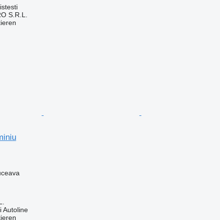
stesti
O S.R.L.
tieren
iniu
uceava
L.
 Autoline
tieren