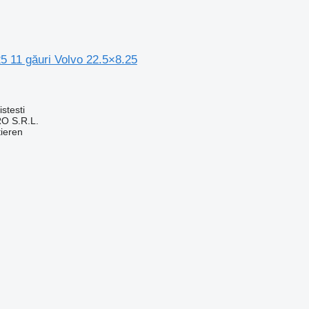
5 11 găuri Volvo 22.5×8.25
stesti
O S.R.L.
tieren