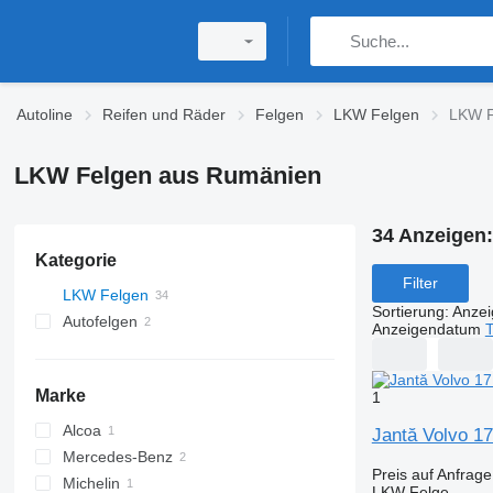
Autoline
Reifen und Räder
Felgen
LKW Felgen
LKW F
LKW Felgen aus Rumänien
34 Anzeigen
Kategorie
Filter
LKW Felgen
Sortierung
:
Anze
Autofelgen
Anzeigendatum
T
Marke
1
Alcoa
Jantă Volvo 17
Mercedes-Benz
Preis auf Anfrage
Michelin
Unimog
LKW Felge