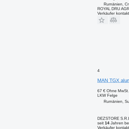
Rumänien, Cri
ROYAL DRU AGR
Verkäufer kontak
4
MAN TGX alum
67 €
Ohne MwSt.
LKW Felge
Rumänien, S
DEZSTORE S.R.
seit
14
Jahren bei
Verkäufer kontak