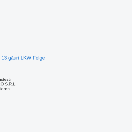
 13 găuri LKW Felge
stesti
O S.R.L.
tieren