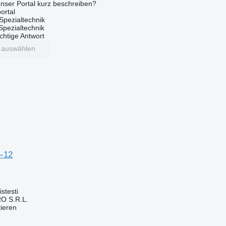
nser Portal kurz beschreiben?
ortal
Spezialtechnik
 Spezialtechnik
ichtige Antwort
t auswählen
5-12
stesti
O S.R.L.
tieren