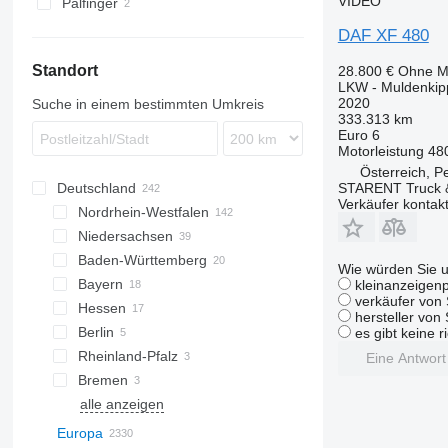
VIDEO
Palfinger
DAF XF 480
Standort
28.800 €
Ohne M
LKW - Muldenkip
2020
Suche in einem bestimmten Umkreis
333.313 km
Euro 6
Motorleistung
48
Österreich, 
STARENT Truck &
Deutschland
Verkäufer kontak
Nordrhein-Westfalen
Niedersachsen
Köln
Baden-Württemberg
Frechen
Hannover
Wie würden Sie u
Bayern
Düsseldorf
Bovenden
Stuttgart
kleinanzeigenp
verkäufer von 
Hessen
Dortmund
Groß Ippener
Freiburg im Breisgau
München
hersteller von
Berlin
Bottrop
Sittensen
Karlsruhe
Regensburg
Frankfurt am Main
es gibt keine r
Rheinland-Pfalz
Hilden
Salzgitter
Jestetten
Erlangen
Gießen
Dahlem
Eine Antwor
Bremen
Lemgo
Peine
Tübingen
Landshut
Kassel
Trier
alle anzeigen
Datteln
Oldenburg
Darmstadt
Bremen
Kiel
Schwerin
Hamburg
Potsdam
alle anzeigen
Europa