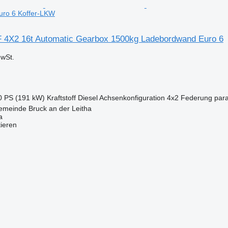
ro 6 Koffer-LKW
 4X2 16t Automatic Gearbox 1500kg Ladebordwand Euro 6
wSt.
0 PS (191 kW)
Kraftstoff
Diesel
Achsenkonfiguration
4x2
Federung
para
emeinde Bruck an der Leitha
a
tieren