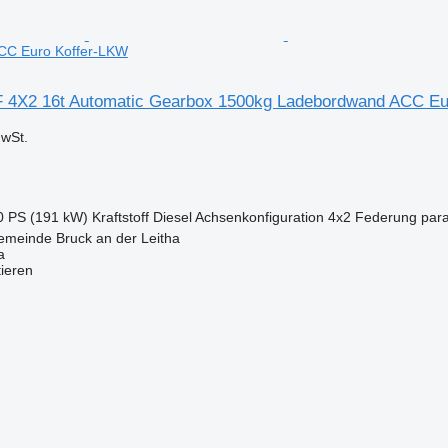
CC Euro Koffer-LKW
 4X2 16t Automatic Gearbox 1500kg Ladebordwand ACC Eu
wSt.
0 PS (191 kW)
Kraftstoff
Diesel
Achsenkonfiguration
4x2
Federung
para
emeinde Bruck an der Leitha
a
tieren