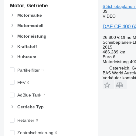
Motor, Getriebe
6 Schiebeplane
39
Motormarke
VIDEO
Motormodell
DAF CF 400 6X2
Motorleistung
26.800 €
Ohne M
Schiebeplanen-
Kraftstoff
2015
486.289 km
Euro 6
Hubraum
Motorleistung
40
Österreich, G
Partikelfilter
BAS World Austri
Verkäufer kontak
EEV
AdBlue Tank
Getriebe Typ
Retarder
Zentralschmierung