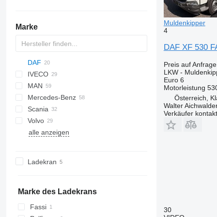
Muldenkipper
Marke
4
DAF XF 530 FA
DAF
Preis auf Anfrage
LKW - Muldenkip
IVECO
CF
Euro 6
MAN
LF
Daily
CF 85
Motorleistung
53
Mercedes-Benz
XF
EuroCargo
LE
CF 400
LF 55
Österreich, K
Walter Aichwald
Scania
Stralis
TGA
Actros
Canter
C-series
CF 460
XF 480
LF 55 220
Verkäufer kontak
Volvo
T-Way
TGL
Antos
D-series
G-series
18S
XF 530
LF 55 250
alle anzeigen
X-Way
TGM
Arocs
Premium
LB
FH
XF 530 FAT
TGS
Atego
T-series
P-series
FL
TGX
Axor
R-series
FM
Ladekran
Unimog
FMX
Marke des Ladekrans
Fassi
30