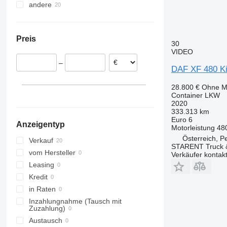
andere
Niederlande
Vereinigtes Königreich
Ukraine
Polen
Chile
Preis
Belgien
30
VIDEO
Ungarn
–
Tschechien
DAF XF 480 K
Rumänien
28.800 €
Ohne M
Spanien
Container LKW
Österreich
2020
333.313 km
alle anzeigen
Linz
Euro 6
Anzeigentyp
Mödling
Motorleistung
48
Österreich, 
Hörsching
Verkauf
STARENT Truck &
Graz
vom Hersteller
Verkäufer kontak
Strasshof an der Nordbahn
Leasing
Salzburg
Kredit
Klagenfurt am Wörthersee
in Raten
Inzahlungnahme (Tausch mit
Zuzahlung)
Austausch