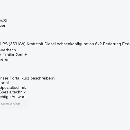
wSt.
per
0 PS (353 kW)
Kraftstoff
Diesel
Achsenkonfiguration
6x2
Federung
Fede
Peuerbach
 Trailer GmbH.
tieren
nser Portal kurz beschreiben?
ortal
Spezialtechnik
 Spezialtechnik
ichtige Antwort
t auswählen