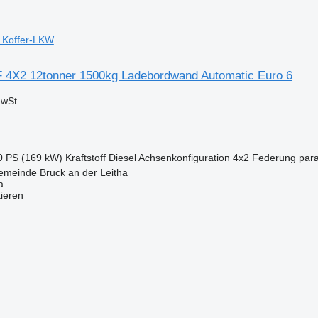
6 Koffer-LKW
 4X2 12tonner 1500kg Ladebordwand Automatic Euro 6
wSt.
0 PS (169 kW)
Kraftstoff
Diesel
Achsenkonfiguration
4x2
Federung
para
emeinde Bruck an der Leitha
a
tieren