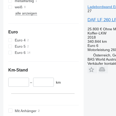
metallfarbig
Ladebordwand Eu
weiß
27
alle anzeigen
DAF LF 260 LF
25.800 €
Ohne M
Euro
Koffer-LKW
2018
Euro 4
340.844 km
Euro 6
Euro 5
Motorleistung
26
Euro 6
Österreich, G
BAS World Austri
Verkäufer kontak
Km-Stand
–
km
Mit Anhänger