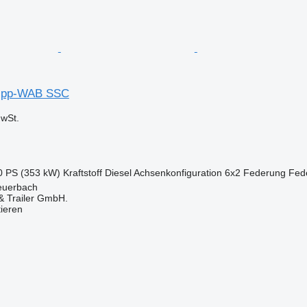
ipp-WAB SSC
wSt.
0 PS (353 kW)
Kraftstoff
Diesel
Achsenkonfiguration
6x2
Federung
Fede
Peuerbach
 Trailer GmbH.
tieren