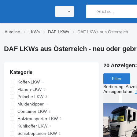
Autoline
LKWs
DAF LKWs
DAF LKWs aus Österreich
DAF LKWs aus Österreich - neu oder gebr
20 Anzeigen
Kategorie
Filter
Koffer-LKW
Sortierung
:
Anze
Planen-LKW
Anzeigendatum
T
Pritsche LKW
Muldenkipper
Container LKW
Holztransporter LKW
Kühlkoffer LKW
Schiebeplanen-LKW