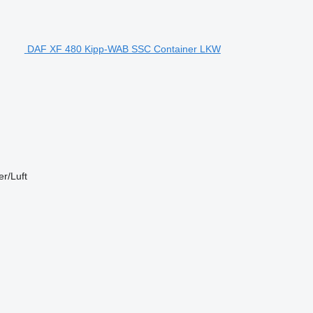
DAF XF 480 Kipp-WAB SSC Container LKW
r/Luft