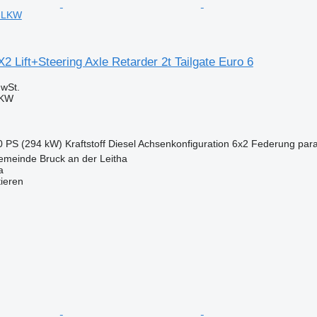
n-LKW
 Lift+Steering Axle Retarder 2t Tailgate Euro 6
wSt.
LKW
0 PS (294 kW)
Kraftstoff
Diesel
Achsenkonfiguration
6x2
Federung
para
emeinde Bruck an der Leitha
a
tieren