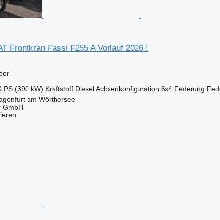
T Frontkran Fassi F255 A Vorlauf 2026 !
per
0 PS (390 kW)
Kraftstoff
Diesel
Achsenkonfiguration
6x4
Federung
Fede
lagenfurt am Wörthersee
er GmbH
tieren