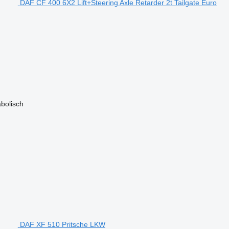
DAF CF 400 6X2 Lift+Steering Axle Retarder 2t Tailgate Euro
bolisch
DAF XF 510 Pritsche LKW