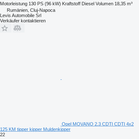
Motorleistung
130 PS (96 kW)
Kraftstoff
Diesel
Volumen
18,35 m³
Rumänien, Cluj-Napoca
Levis Automobile Srl
Verkäufer kontaktieren
Opel MOVANO 2.3 CDTI CDTI 4x2
125 KM tipper kipper Muldenkipper
22