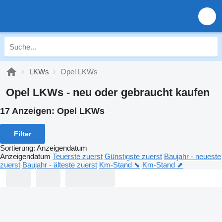
LKWs
Opel LKWs
Opel LKWs - neu oder gebraucht kaufen
17 Anzeigen:
Opel LKWs
Filter
Sortierung
:
Anzeigendatum
Anzeigendatum
Teuerste zuerst
Günstigste zuerst
Baujahr - neueste
zuerst
Baujahr - älteste zuerst
Km-Stand ⬊
Km-Stand ⬈