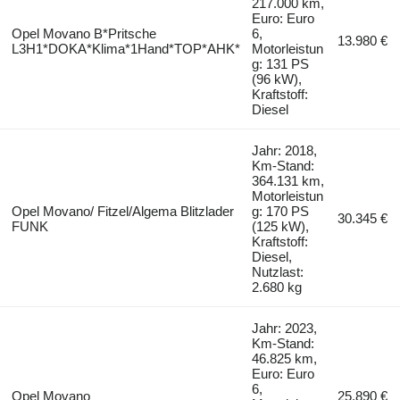
217.000 km,
Euro: Euro
Opel Movano B*Pritsche
6,
13.980 €
L3H1*DOKA*Klima*1Hand*TOP*AHK*
Motorleistun
g: 131 PS
(96 kW),
Kraftstoff:
Diesel
Jahr: 2018,
Km-Stand:
364.131 km,
Motorleistun
Opel Movano/ Fitzel/Algema Blitzlader
g: 170 PS
30.345 €
FUNK
(125 kW),
Kraftstoff:
Diesel,
Nutzlast:
2.680 kg
Jahr: 2023,
Km-Stand:
46.825 km,
Euro: Euro
6,
Opel Movano
25.890 €