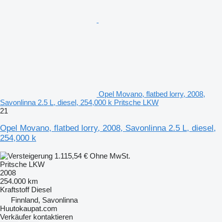
Opel Movano, flatbed lorry, 2008,
Savonlinna 2.5 L, diesel, 254,000 k Pritsche LKW
21
Opel Movano, flatbed lorry, 2008, Savonlinna 2.5 L, diesel,
254,000 k
1.115,54 €
Ohne MwSt.
Pritsche LKW
2008
254.000 km
Kraftstoff
Diesel
Finnland, Savonlinna
Huutokaupat.com
Verkäufer kontaktieren