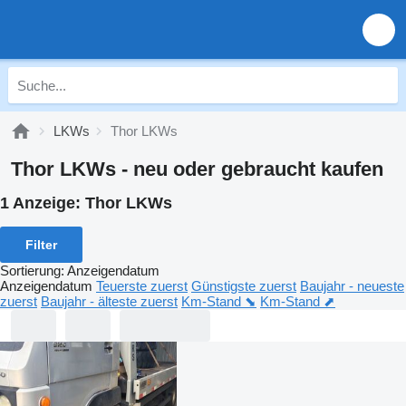
LKWs
Thor LKWs
Thor LKWs - neu oder gebraucht kaufen
1 Anzeige:
Thor LKWs
Filter
Sortierung
:
Anzeigendatum
Anzeigendatum
Teuerste zuerst
Günstigste zuerst
Baujahr - neueste
zuerst
Baujahr - älteste zuerst
Km-Stand ⬊
Km-Stand ⬈