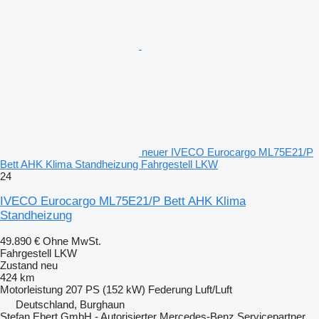
neuer IVECO Eurocargo ML75E21/P
Bett AHK Klima Standheizung Fahrgestell LKW
24
IVECO Eurocargo ML75E21/P Bett AHK Klima
Standheizung
49.890 €
Ohne MwSt.
Fahrgestell LKW
Zustand
neu
424 km
Motorleistung
207 PS (152 kW)
Federung
Luft/Luft
Deutschland, Burghaun
Stefan Ebert GmbH - Autorisierter Mercedes-Benz Servicepartner