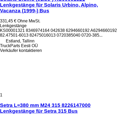
Lenkgestänge für Solaris Urbino, Alpino,
Vacanza (1999-) Bus
331,45 €
Ohne MwSt.
Lenkgestänge
KS00001321 8346974164 042638 6294660192 A6294660192
82.47501-6013 82475016013 0720385040 0720-385...
Estland, Tallinn
TruckParts Eesti OÜ
Verkäufer kontaktieren
1
Setra L=380 mm M24 315 8226147000
Lenkgestänge für Setra 315 Bus