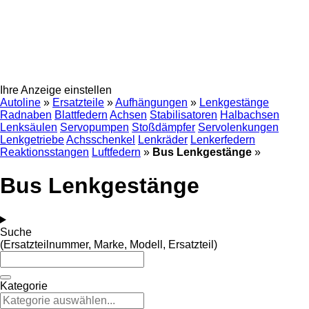
Ihre Anzeige einstellen
Autoline
»
Ersatzteile
»
Aufhängungen
»
Lenkgestänge
Radnaben
Blattfedern
Achsen
Stabilisatoren
Halbachsen
Lenksäulen
Servopumpen
Stoßdämpfer
Servolenkungen
Lenkgetriebe
Achsschenkel
Lenkräder
Lenkerfedern
Reaktionsstangen
Luftfedern
»
Bus Lenkgestänge
»
Bus Lenkgestänge
Suche
(Ersatzteilnummer, Marke, Modell, Ersatzteil)
Kategorie