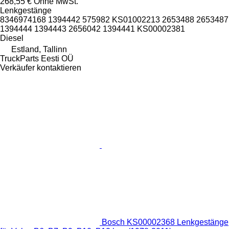
268,55 €
Ohne MwSt.
Lenkgestänge
8346974168 1394442 575982 KS01002213 2653488 2653487
1394444 1394443 2656042 1394441 KS00002381
Diesel
Estland, Tallinn
TruckParts Eesti OÜ
Verkäufer kontaktieren
Bosch KS00002368 Lenkgestänge