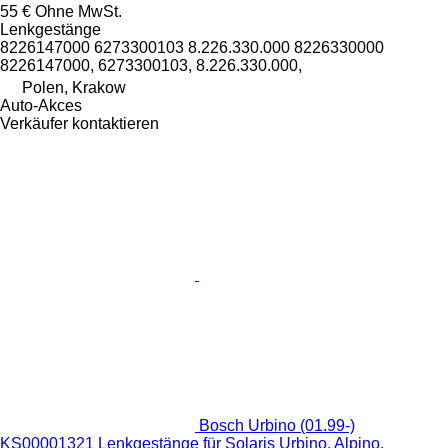
55 €
Ohne MwSt.
Lenkgestänge
8226147000 6273300103 8.226.330.000 8226330000
8226147000, 6273300103, 8.226.330.000,
Polen, Krakow
Auto-Akces
Verkäufer kontaktieren
Bosch Urbino (01.99-)
KS00001321 Lenkgestänge für Solaris Urbino, Alpino,