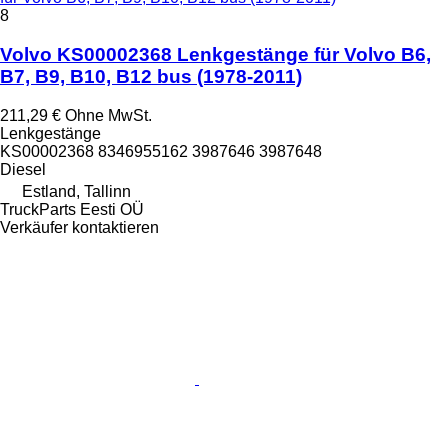
8
Volvo KS00002368 Lenkgestänge für Volvo B6,
B7, B9, B10, B12 bus (1978-2011)
211,29 €
Ohne MwSt.
Lenkgestänge
KS00002368 8346955162 3987646 3987648
Diesel
Estland, Tallinn
TruckParts Eesti OÜ
Verkäufer kontaktieren