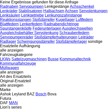
Keine Ergebnisse gefunden für diese Anfrage
Radnaben
Servopumpen
Lenkgestänge
Achsschenkel
Lenkräder
Stabilisatoren
Halbachsen
Achsen
Servolenkungen
Lenksäulen
Lenkgetriebe
Lenkungszahnstange
Reaktionsstangen
Stoßdämpfer
Kugellager
Luftfedern
Blattfedern
Lenkerfedern
Radnabendichtringe
Spurstangenköpfe
Federunterlagen
Ausgleichswellen
Ausgleichsbehälter Servolenkung
Schraubenfedern
Servopumpenräder
Stoßdämpferhalterungen
Leiträder
Radlager
Schwingungsdämpfer
Stoßdämpferlager
sonstige
Ersatzteile Aufhängung
alle anzeigen
Fahrzeugkategorie
LKWs
Sattelzugmaschinen
Busse
Kommunaltechnik
Kommunalfahrzeuge
Müllwagen
alle anzeigen
Art des Ersatzteils
Original-Ersatzteil
alle anzeigen
Marke
Ashok Leyland
BAZ
Bosch
Bova
Futura
DAF
MAN
Lion's series