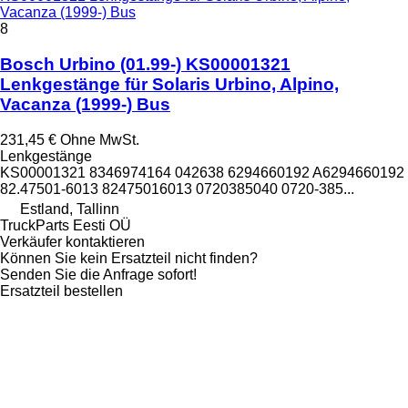
Vacanza (1999-) Bus
8
Bosch Urbino (01.99-) KS00001321
Lenkgestänge für Solaris Urbino, Alpino,
Vacanza (1999-) Bus
231,45 €
Ohne MwSt.
Lenkgestänge
KS00001321 8346974164 042638 6294660192 A6294660192
82.47501-6013 82475016013 0720385040 0720-385...
Estland, Tallinn
TruckParts Eesti OÜ
Verkäufer kontaktieren
Können Sie kein Ersatzteil nicht finden?
Senden Sie die Anfrage sofort!
Ersatzteil bestellen