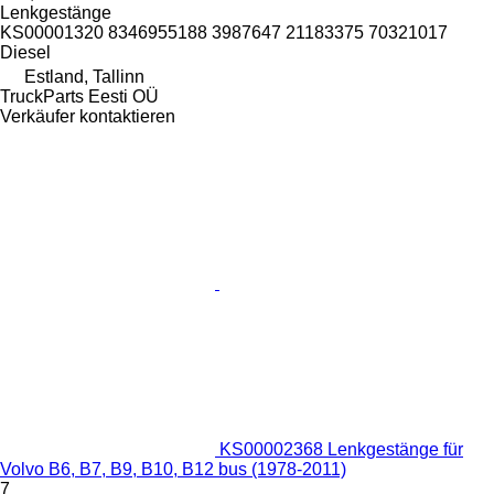
Lenkgestänge
KS00001320 8346955188 3987647 21183375 70321017
Diesel
Estland, Tallinn
TruckParts Eesti OÜ
Verkäufer kontaktieren
KS00002368 Lenkgestänge für
Volvo B6, B7, B9, B10, B12 bus (1978-2011)
7