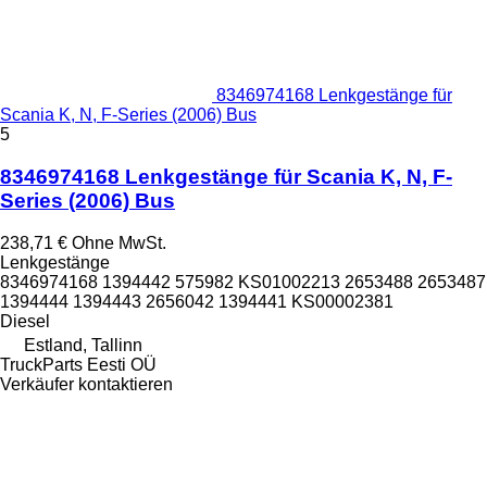
8346974168 Lenkgestänge für
Scania K, N, F-Series (2006) Bus
5
8346974168 Lenkgestänge für Scania K, N, F-
Series (2006) Bus
238,71 €
Ohne MwSt.
Lenkgestänge
8346974168 1394442 575982 KS01002213 2653488 2653487
1394444 1394443 2656042 1394441 KS00002381
Diesel
Estland, Tallinn
TruckParts Eesti OÜ
Verkäufer kontaktieren