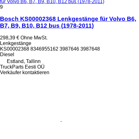
für Volvo B6, B7, B9, B10, B12 bus (1978-2011)
9
Bosch KS00002368 Lenkgestänge für Volvo B6,
B7, B9, B10, B12 bus (1978-2011)
298,39 €
Ohne MwSt.
Lenkgestänge
KS00002368 8346955162 3987646 3987648
Diesel
Estland, Tallinn
TruckParts Eesti OÜ
Verkäufer kontaktieren