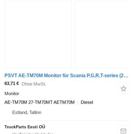
PSVT AE-TM70M Monitor für Scania P,G,R,T-series (2004-2017) Sattelzugmaschine
63,71 €
Ohne MwSt.
Monitor
AE-TM70M 27-TM70MT AETM70M
Diesel
Estland, Tallinn
TruckParts Eesti OÜ