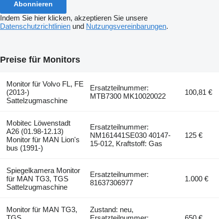
Abonnieren
Indem Sie hier klicken, akzeptieren Sie unsere
Datenschutzrichtlinien
und
Nutzungsvereinbarungen
.
Preise für Monitors
Monitor für Volvo FL, FE
Ersatzteilnummer:
(2013-)
100,81 €
MTB7300 MK10020022
Sattelzugmaschine
Mobitec Löwenstadt
Ersatzteilnummer:
A26 (01.98-12.13)
NM161441SE030 40147-
125 €
Monitor für MAN Lion's
15-012, Kraftstoff: Gas
bus (1991-)
Spiegelkamera Monitor
Ersatzteilnummer:
für MAN TG3, TGS
1.000 €
81637306977
Sattelzugmaschine
Monitor für MAN TG3,
Zustand: neu,
TGS
Ersatzteilnummer:
650 €