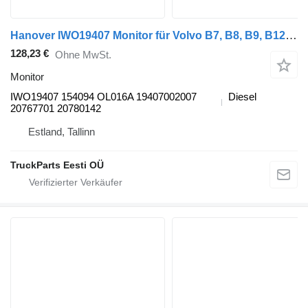
Hanover IWO19407 Monitor für Volvo B7, B8, B9, B12 bus (2005-)
128,23 €
Ohne MwSt.
Monitor
IWO19407 154094 OL016A 19407002007
Diesel
20767701 20780142
Estland, Tallinn
TruckParts Eesti OÜ