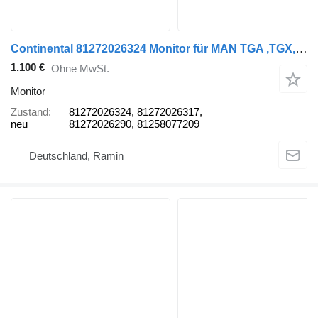
Continental 81272026324 Monitor für MAN TGA ,TGX, TGS, TGL ,TGM Sattelzugmaschine
1.100 €
Ohne MwSt.
Monitor
Zustand
81272026324, 81272026317,
neu
81272026290, 81258077209
Deutschland, Ramin