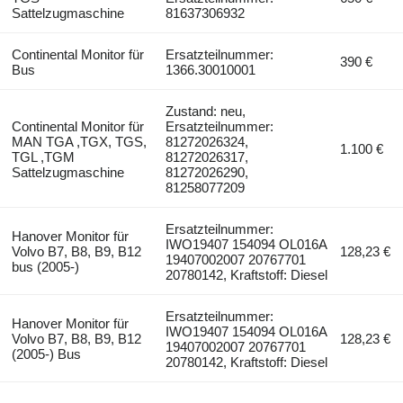
Sattelzugmaschine
81637306932
Continental Monitor für
Ersatzteilnummer:
390 €
Bus
1366.30010001
Zustand: neu,
Continental Monitor für
Ersatzteilnummer:
MAN TGA ,TGX, TGS,
81272026324,
1.100 €
TGL ,TGM
81272026317,
Sattelzugmaschine
81272026290,
81258077209
Ersatzteilnummer:
Hanover Monitor für
IWO19407 154094 OL016A
Volvo B7, B8, B9, B12
128,23 €
19407002007 20767701
bus (2005-)
20780142, Kraftstoff: Diesel
Ersatzteilnummer:
Hanover Monitor für
IWO19407 154094 OL016A
Volvo B7, B8, B9, B12
128,23 €
19407002007 20767701
(2005-) Bus
20780142, Kraftstoff: Diesel