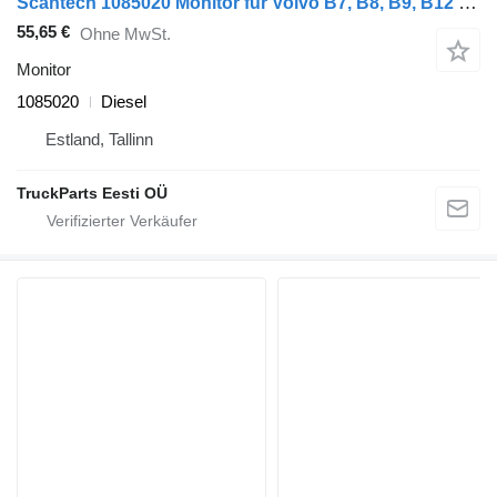
Scantech 1085020 Monitor für Volvo B7, B8, B9, B12 bus (2005-)
55,65 €
Ohne MwSt.
Monitor
1085020
Diesel
Estland, Tallinn
TruckParts Eesti OÜ