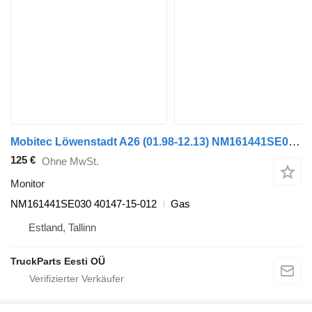
Mobitec Löwenstadt A26 (01.98-12.13) NM161441SE030 Monitor für MAN Lion's bus (1991-)
125 €
Ohne MwSt.
Monitor
NM161441SE030 40147-15-012
Gas
Estland, Tallinn
TruckParts Eesti OÜ