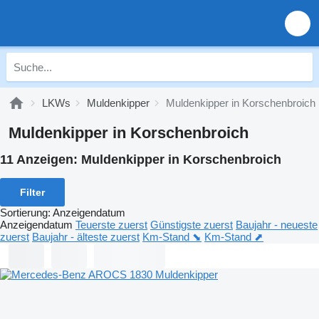
LKWs
Muldenkipper
Muldenkipper in Korschenbroich
Muldenkipper in Korschenbroich
11 Anzeigen:
Muldenkipper in Korschenbroich
Filter
Sortierung
:
Anzeigendatum
Anzeigendatum
Teuerste zuerst
Günstigste zuerst
Baujahr - neueste
zuerst
Baujahr - älteste zuerst
Km-Stand ⬊
Km-Stand ⬈