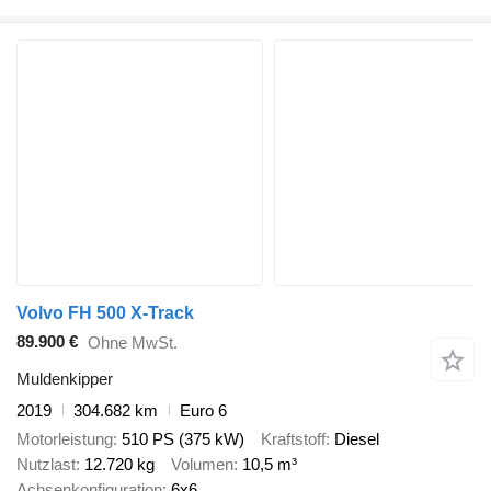
Volvo FH 500 X-Track
89.900 €
Ohne MwSt.
Muldenkipper
2019
304.682 km
Euro 6
Motorleistung
510 PS (375 kW)
Kraftstoff
Diesel
Nutzlast
12.720 kg
Volumen
10,5 m³
Achsenkonfiguration
6x6