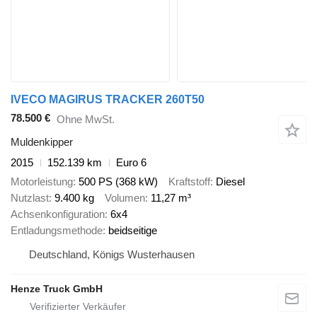
IVECO MAGIRUS TRACKER 260T50
78.500 €
Ohne MwSt.
Muldenkipper
2015
152.139 km
Euro 6
Motorleistung
500 PS (368 kW)
Kraftstoff
Diesel
Nutzlast
9.400 kg
Volumen
11,27 m³
Achsenkonfiguration
6x4
Entladungsmethode
beidseitige
Deutschland, Königs Wusterhausen
Henze Truck GmbH