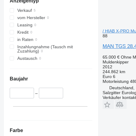
Anzeigentyp
Verkauf
vom Hersteller
Leasing
/ HIAB X-PRO Mu
Kredit
88
in Raten
MAN TGS 28.48
Inzahlungnahme (Tausch mit
Zuzahlung)
65.000 €
Ohne M
Austausch
Muldenkipper
2012
244.862 km
Euro 6
Baujahr
Motorleistung
48
Deutschland, 
Salzgitter Eurolo
–
Verkäufer kontak
Farbe