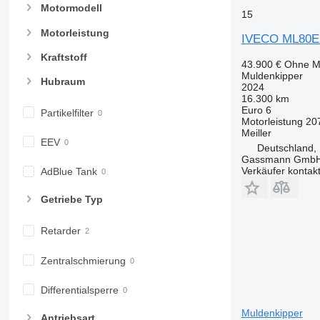
Motormodell
15
Motorleistung
IVECO ML80E
Kraftstoff
43.900 €
Ohne M
Muldenkipper
Hubraum
2024
16.300 km
Euro 6
Partikelfilter
Motorleistung
20
Meiller
EEV
Deutschland,
Gassmann Gmb
Verkäufer kontak
AdBlue Tank
Getriebe Typ
Retarder
Zentralschmierung
Differentialsperre
Muldenkipper
Antriebsart