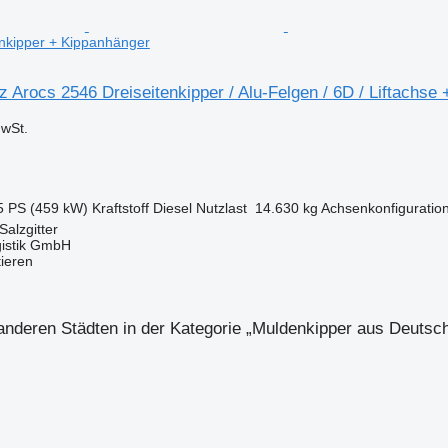
enkipper + Kippanhänger
Arocs 2546 Dreiseitenkipper / Alu-Felgen / 6D / Liftachse
wSt.
5 PS (459 kW)
Kraftstoff
Diesel
Nutzlast
14.630 kg
Achsenkonfiguratio
Salzgitter
gistik GmbH
tieren
nderen Städten in der Kategorie „Muldenkipper aus Deutsc