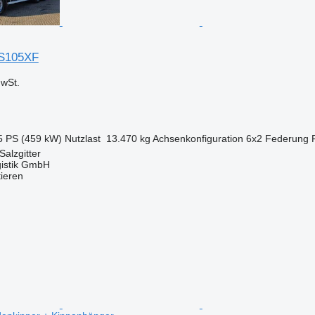
S105XF
wSt.
5 PS (459 kW)
Nutzlast
13.470 kg
Achsenkonfiguration
6x2
Federung
Salzgitter
gistik GmbH
tieren