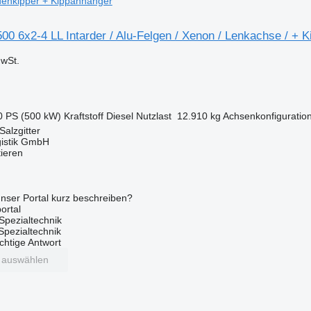
denkipper + Kippanhänger
0 6x2-4 LL Intarder / Alu-Felgen / Xenon / Lenkachse / + 
wSt.
0 PS (500 kW)
Kraftstoff
Diesel
Nutzlast
12.910 kg
Achsenkonfiguratio
Salzgitter
gistik GmbH
tieren
nser Portal kurz beschreiben?
ortal
Spezialtechnik
 Spezialtechnik
ichtige Antwort
t auswählen