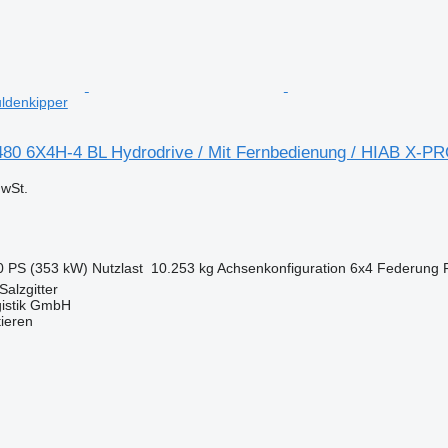
ldenkipper
0 6X4H-4 BL Hydrodrive / Mit Fernbedienung / HIAB X-P
wSt.
0 PS (353 kW)
Nutzlast
10.253 kg
Achsenkonfiguration
6x4
Federung
Salzgitter
gistik GmbH
tieren