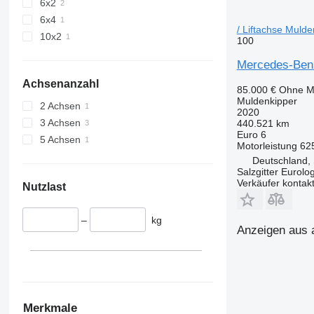
6x2
6x4
/ Liftachse Muld
10x2
100
Mercedes-Benz 
Achsenanzahl
85.000 €
Ohne M
Muldenkipper
2 Achsen
2020
3 Achsen
440.521 km
Euro 6
5 Achsen
Motorleistung
62
Deutschland, 
Salzgitter Eurolo
Verkäufer kontak
Nutzlast
–
kg
Anzeigen aus a
Merkmale