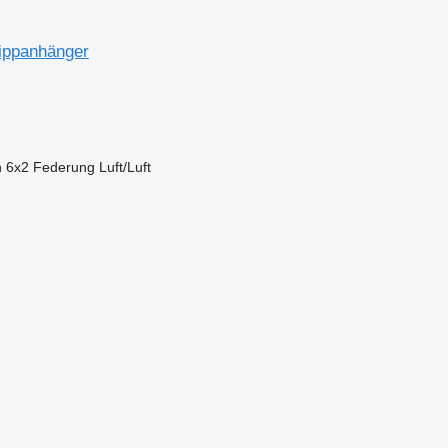
Kippanhänger
n
6x2
Federung
Luft/Luft