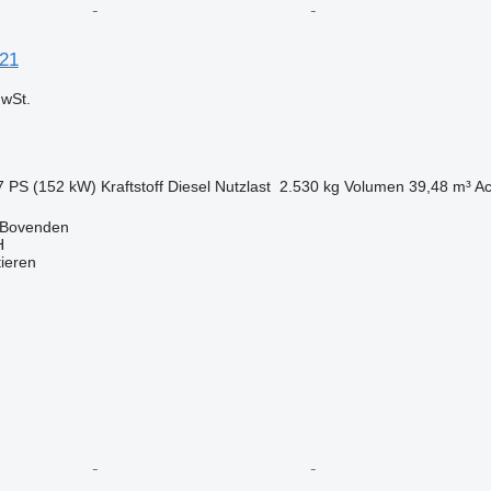
21
wSt.
7 PS (152 kW)
Kraftstoff
Diesel
Nutzlast
2.530 kg
Volumen
39,48 m³
Ac
 Bovenden
H
tieren