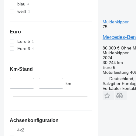
blau
weiß
Muldenkipper
75
Euro
Mercedes-Benz
Euro 5
86.000 €
Ohne M
Euro 6
Muldenkipper
2024
30.244 km
Euro 6
Km-Stand
Motorleistung
40
Deutschland, 
–
km
Salzgitter Eurolo
Verkäufer kontak
Achsenkonfiguration
4x2