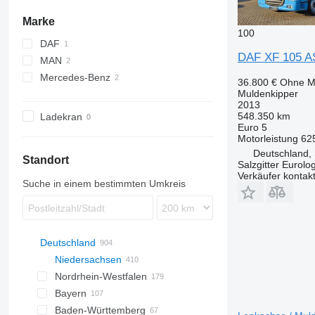
Marke
100
DAF
DAF XF 105 A
MAN
AS
Mercedes-Benz
XF
TGS
36.800 €
Ohne M
Muldenkipper
Arocs
2013
Atego
548.350 km
Ladekran
Euro 5
Motorleistung
62
Deutschland, 
Standort
Salzgitter Eurolo
Verkäufer kontak
Suche in einem bestimmten Umkreis
Deutschland
Niedersachsen
Nordrhein-Westfalen
Göttingen
Bayern
Bovenden
Düsseldorf
Baden-Württemberg
Hannover
Lemgo
München