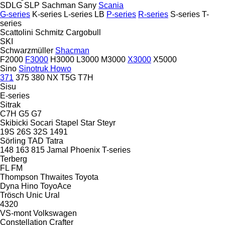
SDLG
SLP
Sachman
Sany
Scania
G-series
K-series
L-series
LB
P-series
R-series
S-series
T-
series
Scattolini
Schmitz Cargobull
SKI
Schwarzmüller
Shacman
F2000
F3000
H3000
L3000
M3000
X3000
X5000
Sino
Sinotruk Howo
371
375
380
NX
T5G
T7H
Sisu
E-series
Sitrak
C7H
G5
G7
Skibicki
Socari
Stapel
Star
Steyr
19S
26S
32S
1491
Sörling
TAD
Tatra
148
163
815
Jamal
Phoenix
T-series
Terberg
FL
FM
Thompson
Thwaites
Toyota
Dyna
Hino
ToyoAce
Trösch
Unic
Ural
4320
VS-mont
Volkswagen
Constellation
Crafter