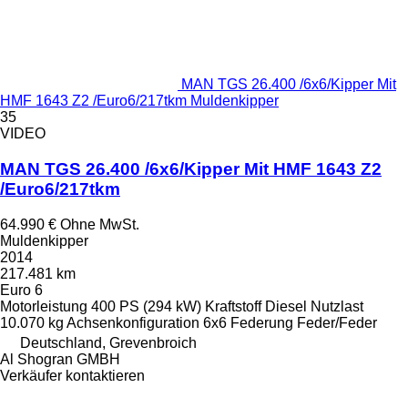
MAN TGS 26.400 /6x6/Kipper Mit
HMF 1643 Z2 /Euro6/217tkm Muldenkipper
35
VIDEO
MAN TGS 26.400 /6x6/Kipper Mit HMF 1643 Z2
/Euro6/217tkm
64.990 €
Ohne MwSt.
Muldenkipper
2014
217.481 km
Euro 6
Motorleistung
400 PS (294 kW)
Kraftstoff
Diesel
Nutzlast
10.070 kg
Achsenkonfiguration
6x6
Federung
Feder/Feder
Deutschland, Grevenbroich
Al Shogran GMBH
Verkäufer kontaktieren