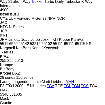
Way
Stralis
T-Way
Trakker
Turbo Daily
Turbostar
X-Way
International
4900
Istrail
Isuzu
CYZ
ELF
Forward
M-Series
NPR
NQR
JAC
HFC
N-Series
JCB
9T-1
JPM
Jimeca
Joab
Jorpe
Joskin
KH-Kipper
KamAZ
5511
6520
45142
53215
55102
55111
65111
65115
KS
Kargomil
Kel-Berg
Kempf
Kenworth
T-series
KrAZ
255
256
6510
Krampe
BigBody
Kröger
LIAZ
29 series
150 series
Ladog
Langendorf
Lanz+Marti
Liebherr
MAN
F8
F90
L2000
LE
NL series
TGA
TGE
TGL
TGM
TGS
TGX
MAZ
5340
551605
Mack
Granite