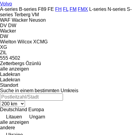
Volvo
A-series
B-series
F89
FE
FH
FL
FM
FMX
L-series
N-series
S-
series
Terberg
VM
WAF
Wacker Neuson
DV
DW
Wacker
DW
Wielton
Wilcox
XCMG
XG
ZIL
555
4502
Zetterbergs
Özünlü
alle anzeigen
Ladekran
Ladekran
Standort
Suche in einem bestimmten Umkreis
Deutschland
Europa
Litauen
Ungarn
alle anzeigen
andere
Ukraine