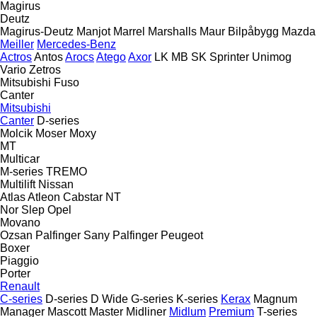
Magirus
Deutz
Magirus-Deutz
Manjot
Marrel
Marshalls
Maur Bilpåbygg
Mazda
Meiller
Mercedes-Benz
Actros
Antos
Arocs
Atego
Axor
LK
MB
SK
Sprinter
Unimog
Vario
Zetros
Mitsubishi Fuso
Canter
Mitsubishi
Canter
D-series
Molcik
Moser
Moxy
MT
Multicar
M-series
TREMO
Multilift
Nissan
Atlas
Atleon
Cabstar
NT
Nor Slep
Opel
Movano
Ozsan
Palfinger Sany
Palfinger
Peugeot
Boxer
Piaggio
Porter
Renault
C-series
D-series
D Wide
G-series
K-series
Kerax
Magnum
Manager
Mascott
Master
Midliner
Midlum
Premium
T-series