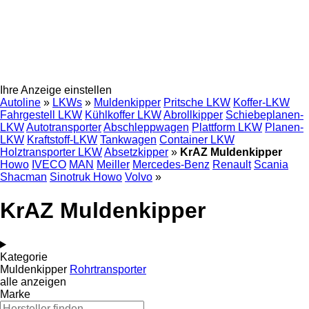
Ihre Anzeige einstellen
Autoline
»
LKWs
»
Muldenkipper
Pritsche LKW
Koffer-LKW
Fahrgestell LKW
Kühlkoffer LKW
Abrollkipper
Schiebeplanen-
LKW
Autotransporter
Abschleppwagen
Plattform LKW
Planen-
LKW
Kraftstoff-LKW
Tankwagen
Container LKW
Holztransporter LKW
Absetzkipper
»
KrAZ Muldenkipper
Howo
IVECO
MAN
Meiller
Mercedes-Benz
Renault
Scania
Shacman
Sinotruk Howo
Volvo
»
KrAZ Muldenkipper
Kategorie
Muldenkipper
Rohrtransporter
alle anzeigen
Marke