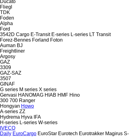
Ducato
Fliegl
TDK
Foden
Alpha
Ford
3542D
Cargo
E-Transit
E-series
L-series
LT
Transit
Forez-Bennes
Forland
Foton
Auman
BJ
Freightliner
Argosy
GAZ
3309
GAZ-SAZ
3507
GINAF
G series
M series
X series
Gervasi
HANOMAG
HIAB
HMF
Hino
300
700
Ranger
Hongyan
Howo
A-series
ZZ
Hydrema
Hyva
IFA
H-series
L-series
W-series
IVECO
Daily
EuroCargo
EuroStar
Eurotech
Eurotrakker
Magirus
S-