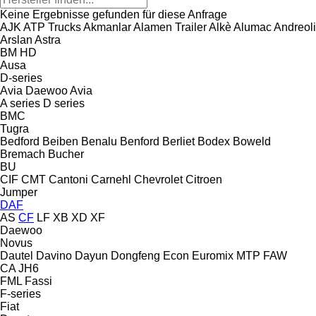
Keine Ergebnisse gefunden für diese Anfrage
AJK
ATP Trucks
Akmanlar
Alamen Trailer
Alkè
Alumac
Andreoli
Arslan
Astra
BM
HD
Ausa
D-series
Avia Daewoo
Avia
A series
D series
BMC
Tugra
Bedford
Beiben
Benalu
Benford
Berliet
Bodex
Boweld
Bremach
Bucher
BU
CIF
CMT
Cantoni
Carnehl
Chevrolet
Citroen
Jumper
DAF
AS
CF
LF
XB
XD
XF
Daewoo
Novus
Dautel
Davino
Dayun
Dongfeng
Econ
Euromix MTP
FAW
CA
JH6
FML
Fassi
F-series
Fiat