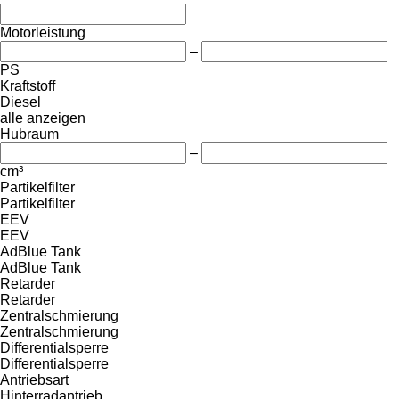
Motorleistung
–
PS
Kraftstoff
Diesel
alle anzeigen
Hubraum
–
cm³
Partikelfilter
Partikelfilter
EEV
EEV
AdBlue Tank
AdBlue Tank
Retarder
Retarder
Zentralschmierung
Zentralschmierung
Differentialsperre
Differentialsperre
Antriebsart
Hinterradantrieb