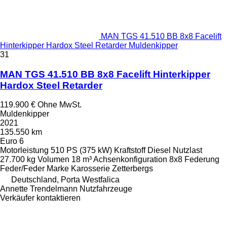
MAN TGS 41.510 BB 8x8 Facelift
Hinterkipper Hardox Steel Retarder Muldenkipper
31
MAN TGS 41.510 BB 8x8 Facelift Hinterkipper
Hardox Steel Retarder
119.900 €
Ohne MwSt.
Muldenkipper
2021
135.550 km
Euro 6
Motorleistung
510 PS (375 kW)
Kraftstoff
Diesel
Nutzlast
27.700 kg
Volumen
18 m³
Achsenkonfiguration
8x8
Federung
Feder/Feder
Marke Karosserie
Zetterbergs
Deutschland, Porta Westfalica
Annette Trendelmann Nutzfahrzeuge
Verkäufer kontaktieren