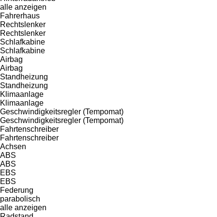
alle anzeigen
Fahrerhaus
Rechtslenker
Rechtslenker
Schlafkabine
Schlafkabine
Airbag
Airbag
Standheizung
Standheizung
Klimaanlage
Klimaanlage
Geschwindigkeitsregler (Tempomat)
Geschwindigkeitsregler (Tempomat)
Fahrtenschreiber
Fahrtenschreiber
Achsen
ABS
ABS
EBS
EBS
Federung
parabolisch
alle anzeigen
Radstand