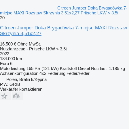
Citroen Jumper Doka Brygadówka 7-
miejsc MAXI Rozstaw Skrzynia 3,51x2,27 Pritsche LKW < 3.5t
20
Citroen Jumper Doka Brygadówka 7-miejsc MAXI Rozstaw
Skrzynia 3,51x2,27
16.500 €
Ohne MwSt.
Nutzfahrzeug - Pritsche LKW < 3.5t
2022
184.000 km
Euro 6
Motorleistung
165 PS (121 kW)
Kraftstoff
Diesel
Nutzlast
1.185 kg
Achsenkonfiguration
4x2
Federung
Feder/Feder
Polen, Bralin k/Kępna
P.W. GRIB
Verkäufer kontaktieren