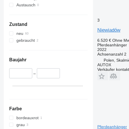
Austausch
3
Zustand
Niewiadów
neu
6.520 €
Ohne Mw
gebraucht
Pferdeanhänger
2022
Achsenanzahl
2
Baujahr
Polen, Skalmi
AUTOX
Verkäufer kontak
–
Farbe
bordeauxrot
grau
Pferdeanhänger