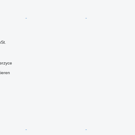
St.
erzyce
tieren