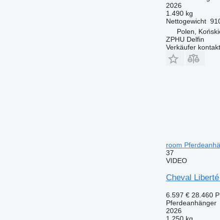
2026
1.490 kg
Nettogewicht
91
Polen, Koński
ZPHU Delfin
Verkäufer kontak
room Pferdeanh
37
VIDEO
Cheval Liberté
6.597 €
28.460 
Pferdeanhänger
2026
1.250 kg