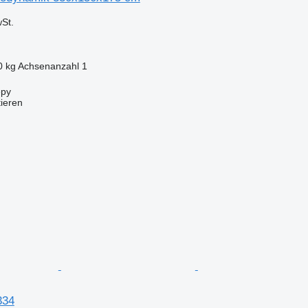
St.
0 kg
Achsenanzahl
1
epy
tieren
334