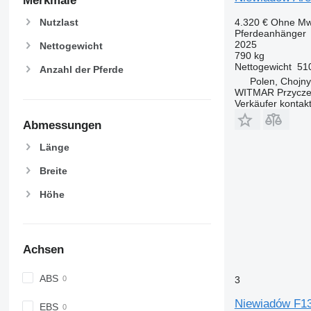
Merkmale
4.320 €
Ohne Mw
Nutzlast
Pferdeanhänger
2025
Nettogewicht
790 kg
Nettogewicht
51
Anzahl der Pferde
Polen, Chojny
WITMAR Przycz
Verkäufer kontak
Abmessungen
Länge
Breite
Höhe
Achsen
ABS
3
Niewiadów F1
EBS