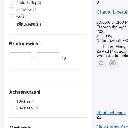
8
metallfarbig
schwarz
Cheval Libert
weiß
7.905 €
34.100 
alle anzeigen
Pferdeanhänger
2025
1.150 kg
Nettogewicht
85
Bruttogewicht
Polen, Medyn
Zakład Produkcji 
Verkäufer kontak
–
kg
Achsenanzahl
1 Achse
2 Achsen
Pferdeanhänger
22
Niewiadów Ar