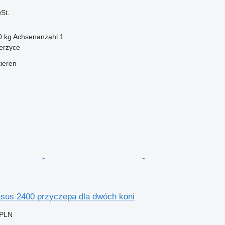
St.
0 kg
Achsenanzahl
1
erzyce
tieren
us 2400 przyczepa dla dwóch koni
 PLN