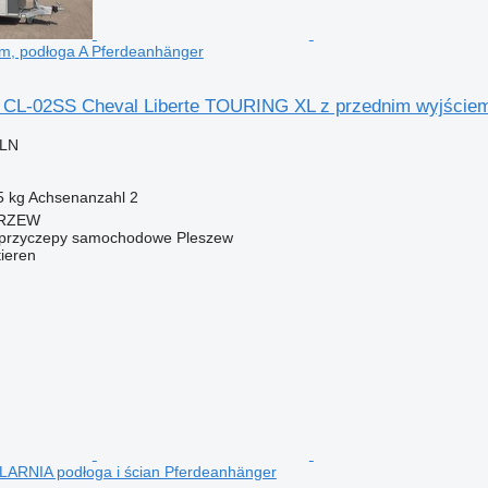
em, podłoga A Pferdeanhänger
é CL-02SS Cheval Liberte TOURING XL z przednim wyjściem
PLN
5 kg
Achsenanzahl
2
ARZEW
– przyczepy samochodowe Pleszew
tieren
ARNIA podłoga i ścian Pferdeanhänger