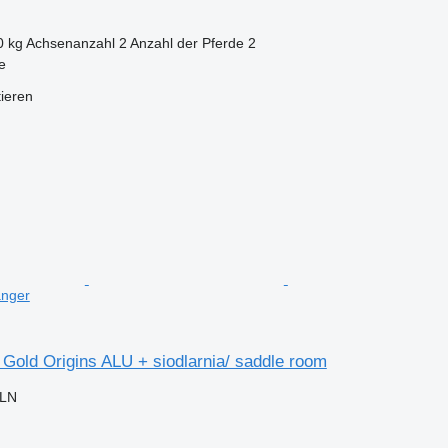
0 kg
Achsenanzahl
2
Anzahl der Pferde
2
e
tieren
änger
 Gold Origins ALU + siodlarnia/ saddle room
PLN