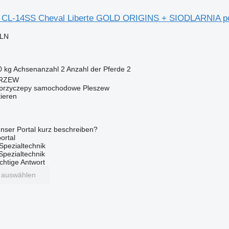
é CL-14SS Cheval Liberte GOLD ORIGINS + SIODLARNIA pod
PLN
0 kg
Achsenanzahl
2
Anzahl der Pferde
2
ARZEW
– przyczepy samochodowe Pleszew
tieren
nser Portal kurz beschreiben?
ortal
Spezialtechnik
 Spezialtechnik
ichtige Antwort
t auswählen