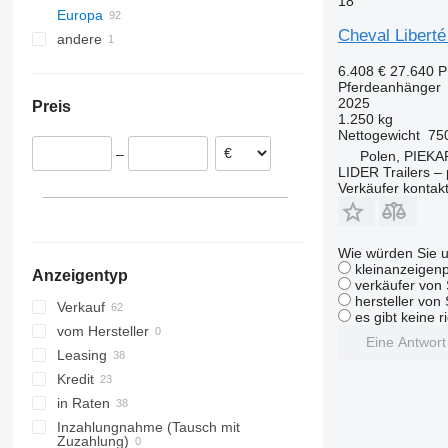
18
Europa
Meppen
Bremen
Cheval Libert
andere
Hildesheim
Polen
Bovenden
Końskie
Schweden
Argentinien
6.408 €
27.640 
Pferdeanhänger
Pleszew
Niederlande
2025
Preis
Olsztyn
Vereinigtes Königreich
1.250 kg
Nettogewicht
75
Wrocław
Österreich
–
Polen, PIEK
Rzeszów
Slowakei
LIDER Trailers 
Zielona Góra
Tschechien
Verkäufer kontak
Skalmierzyce
Kroatien
alle anzeigen
Wie würden Sie u
kleinanzeigenp
Anzeigentyp
verkäufer von 
hersteller von
Verkauf
es gibt keine r
vom Hersteller
Eine Antwor
Leasing
Kredit
in Raten
Inzahlungnahme (Tausch mit
Zuzahlung)