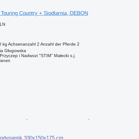
é Touring Country + Siodlarnia, DEBON
PLN
0 kg
Achsenanzahl
2
Anzahl der Pferde
2
ia Głogowska
Przyczep i Nadwozi "STIM" Małecki s.j.
tieren
eodynamik 330x150x175 cm