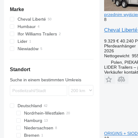
Marke
przednim wyjści
Cheval Liberté
8
Humbaur
Debon
Cheval Libert
Ifor Williams Trailers
Gold
Xanthos Aero
9.329 €
40.240 
Lider
Pferdeanhänger
Niewiadów
2026
Nettogewicht
95
Polen, PIEK
LIDER Trailers 
Standort
Verkäufer kontak
Suche in einem bestimmten Umkreis
Deutschland
Nordrhein-Westfalen
Hamburg
Recklinghausen
Niedersachsen
Hamburg
ORIGINS + SIODL
Bremen
Seesen