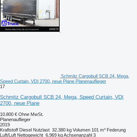
Schmitz Cargobull SCB 24, Mega,
Speed Curtain, VDI 2700, neue Plane Planenauflieger
17
Schmitz Cargobull SCB 24, Mega, Speed Curtain, VDI
2700, neue Plane
10.800 €
Ohne MwSt.
Planenauflieger
2019
Kraftstoff
Diesel
Nutzlast
32.380 kg
Volumen
101 m³
Federung
Luft/Luft
Nettogewicht
6.969 kg
Achsenanzahl
3