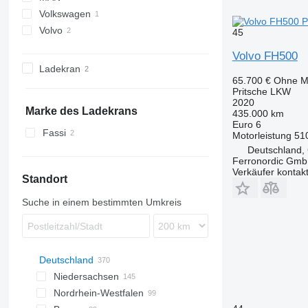
Volkswagen
TGE
Volvo
Crafter
45
FH
Volvo FH500
Ladekran
65.700 €
Ohne M
Pritsche LKW
2020
Marke des Ladekrans
435.000 km
Euro 6
Fassi
Motorleistung
51
Deutschland, 
Ferronordic Gm
Verkäufer kontak
Standort
Suche in einem bestimmten Umkreis
Deutschland
Niedersachsen
Nordrhein-Westfalen
Göttingen