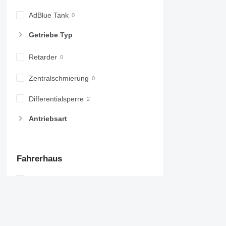
AdBlue Tank
Getriebe Typ
Retarder
Zentralschmierung
Differentialsperre
Antriebsart
Fahrerhaus
Rechtslenker
Kabinentyp
Schlafkabine