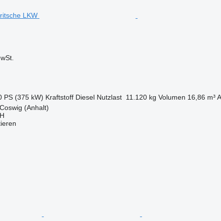
wSt.
0 PS (375 kW)
Kraftstoff
Diesel
Nutzlast
11.120 kg
Volumen
16,86 m³
A
Coswig (Anhalt)
bH
tieren