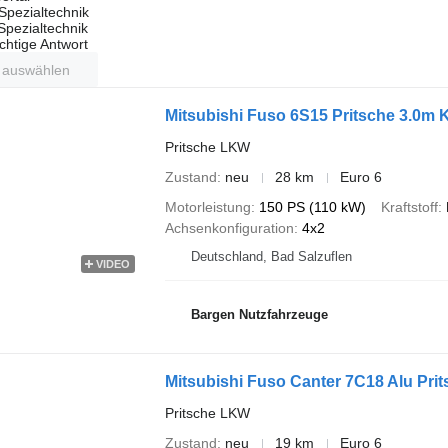
Spezialtechnik
 Spezialtechnik
ichtige Antwort
t auswählen
Mitsubishi Fuso 6S15 Pritsche 3.0m 
Pritsche LKW
Zustand
neu
28 km
Euro 6
Motorleistung
150 PS (110 kW)
Kraftstoff
Achsenkonfiguration
4x2
Deutschland, Bad Salzuflen
VIDEO
Bargen Nutzfahrzeuge
Mitsubishi Fuso Canter 7C18 Alu Prit
Pritsche LKW
Zustand
neu
19 km
Euro 6