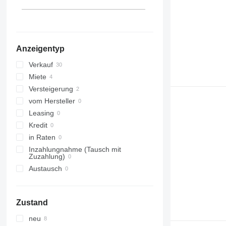
Rumänien
Polen
Vereinigtes Königreich
alle anzeigen
Anzeigentyp
Verkauf
Miete
Versteigerung
vom Hersteller
Leasing
Kredit
in Raten
Inzahlungnahme (Tausch mit
Zuzahlung)
Austausch
Zustand
neu