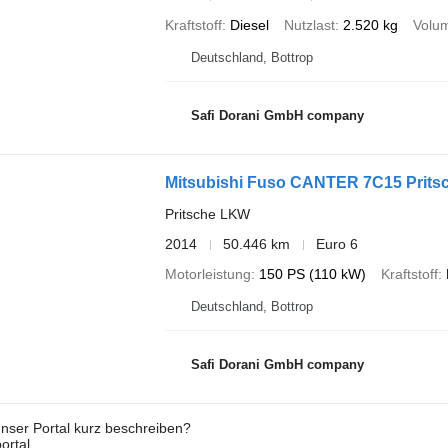
Kraftstoff
Diesel
Nutzlast
2.520 kg
Volu
Deutschland, Bottrop
Safi Dorani GmbH company
Mitsubishi Fuso CANTER 7C15 Prits
Pritsche LKW
2014
50.446 km
Euro 6
Motorleistung
150 PS (110 kW)
Kraftstoff
Deutschland, Bottrop
Safi Dorani GmbH company
nser Portal kurz beschreiben?
ortal