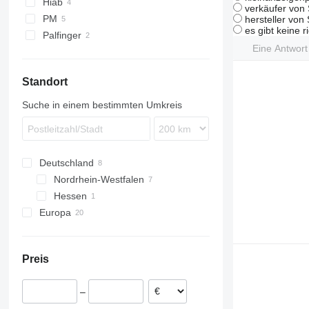
Hiab
verkäufer von 
Premium
PM
hersteller von
T-series
es gibt keine r
Palfinger
Eine Antwor
Standort
Suche in einem bestimmten Umkreis
Deutschland
Nordrhein-Westfalen
Hessen
Bielefeld
Europa
Bottrop
Burghaun
Ungarn
Norwegen
Preis
Portugal
Kroatien
–
Finnland