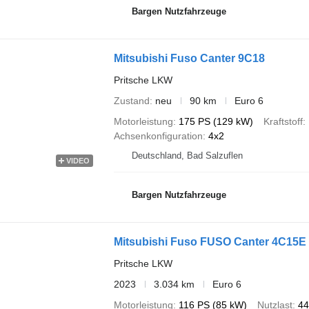
Bargen Nutzfahrzeuge
Mitsubishi Fuso Canter 9C18
Pritsche LKW
Zustand
neu
90 km
Euro 6
Motorleistung
175 PS (129 kW)
Kraftstoff
Achsenkonfiguration
4x2
Deutschland, Bad Salzuflen
VIDEO
Bargen Nutzfahrzeuge
Mitsubishi Fuso FUSO Canter 4C15E 
Pritsche LKW
2023
3.034 km
Euro 6
Motorleistung
116 PS (85 kW)
Nutzlast
44