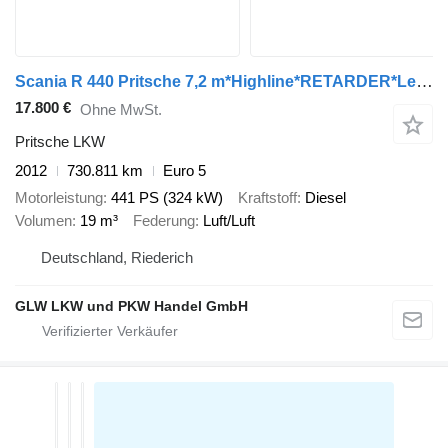
Scania R 440 Pritsche 7,2 m*Highline*RETARDER*Lenkachse
17.800 €
Ohne MwSt.
Pritsche LKW
2012
730.811 km
Euro 5
Motorleistung
441 PS (324 kW)
Kraftstoff
Diesel
Volumen
19 m³
Federung
Luft/Luft
Deutschland, Riederich
GLW LKW und PKW Handel GmbH