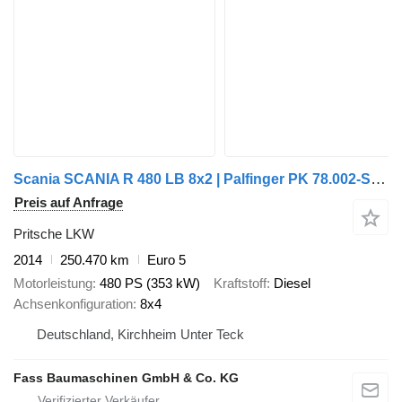
Scania SCANIA R 480 LB 8x2 | Palfinger PK 78.002-SH E | 100 t Schwerlas
Preis auf Anfrage
Pritsche LKW
2014
250.470 km
Euro 5
Motorleistung
480 PS (353 kW)
Kraftstoff
Diesel
Achsenkonfiguration
8x4
Deutschland, Kirchheim Unter Teck
Fass Baumaschinen GmbH & Co. KG