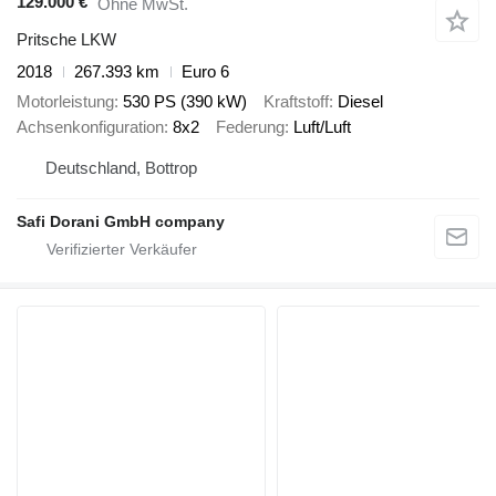
129.000 €
Ohne MwSt.
Pritsche LKW
2018
267.393 km
Euro 6
Motorleistung
530 PS (390 kW)
Kraftstoff
Diesel
Achsenkonfiguration
8x2
Federung
Luft/Luft
Deutschland, Bottrop
Safi Dorani GmbH company