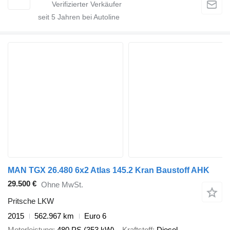
seit
5
Jahren bei Autoline
MAN TGX 26.480 6x2 Atlas 145.2 Kran Baustoff AHK
29.500 €
Ohne MwSt.
Pritsche LKW
2015
562.967 km
Euro 6
Motorleistung
480 PS (353 kW)
Kraftstoff
Diesel