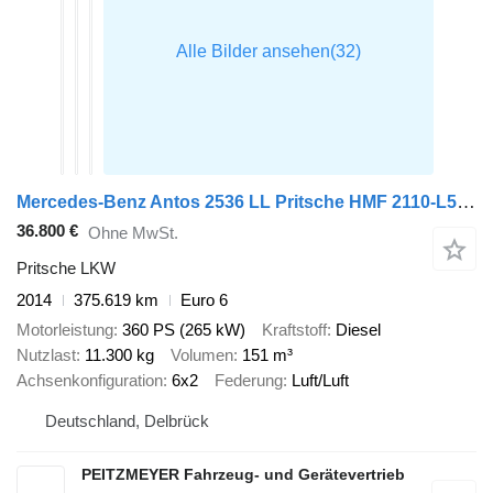
Mercedes-Benz Antos 2536 LL Pritsche HMF 2110-L5 5 fach Ausschub mit Steinzan
36.800 €
Ohne MwSt.
Pritsche LKW
2014
375.619 km
Euro 6
Motorleistung
360 PS (265 kW)
Kraftstoff
Diesel
Nutzlast
11.300 kg
Volumen
151 m³
Achsenkonfiguration
6x2
Federung
Luft/Luft
Deutschland, Delbrück
PEITZMEYER Fahrzeug- und Gerätevertrieb