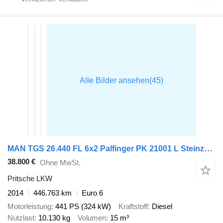
MAN TGS 26.440 FL 6x2 Palfinger PK 21001 L Steinzange, EU 6, Lenkac
38.800 €
Ohne MwSt.
Pritsche LKW
2014
446.763 km
Euro 6
Motorleistung
441 PS (324 kW)
Kraftstoff
Diesel
Nutzlast
10.130 kg
Volumen
15 m³