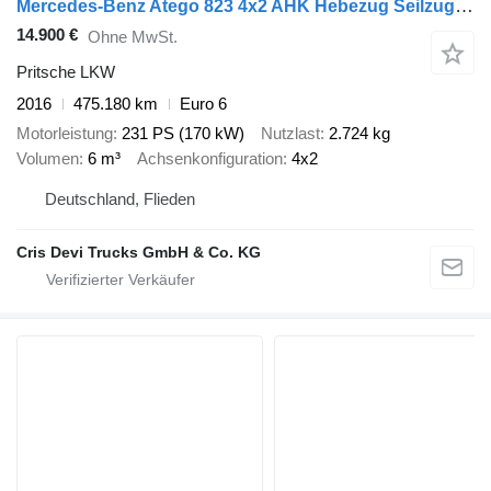
Mercedes-Benz Atego 823 4x2 AHK Hebezug Seilzug Brennholz
14.900 €
Ohne MwSt.
Pritsche LKW
2016
475.180 km
Euro 6
Motorleistung
231 PS (170 kW)
Nutzlast
2.724 kg
Volumen
6 m³
Achsenkonfiguration
4x2
Deutschland, Flieden
Cris Devi Trucks GmbH & Co. KG