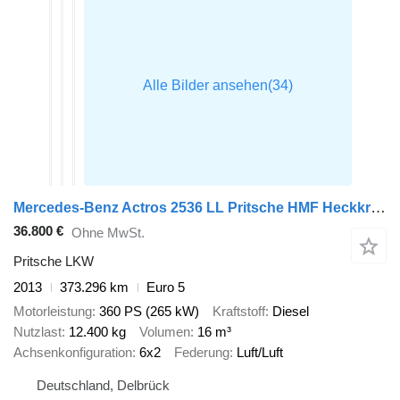
Mercedes-Benz Actros 2536 LL Pritsche HMF Heckkran m. Zange Baustoff
36.800 €
Ohne MwSt.
Pritsche LKW
2013
373.296 km
Euro 5
Motorleistung
360 PS (265 kW)
Kraftstoff
Diesel
Nutzlast
12.400 kg
Volumen
16 m³
Achsenkonfiguration
6x2
Federung
Luft/Luft
Deutschland, Delbrück