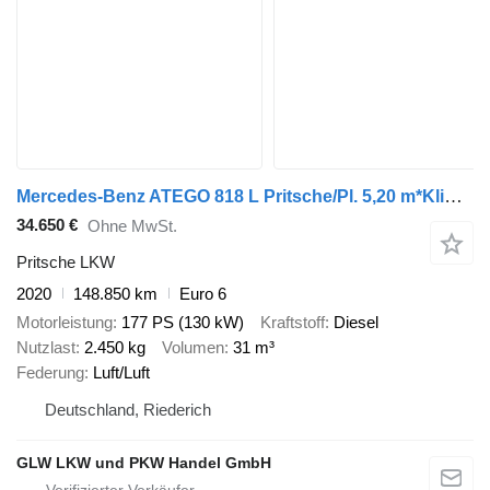
Mercedes-Benz ATEGO 818 L Pritsche/Pl. 5,20 m*Klima*EURO 6 D
34.650 €
Ohne MwSt.
Pritsche LKW
2020
148.850 km
Euro 6
Motorleistung
177 PS (130 kW)
Kraftstoff
Diesel
Nutzlast
2.450 kg
Volumen
31 m³
Federung
Luft/Luft
Deutschland, Riederich
GLW LKW und PKW Handel GmbH