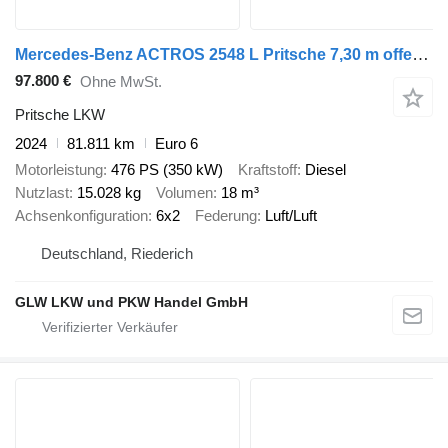
Mercedes-Benz ACTROS 2548 L Pritsche 7,30 m offen+RETARDER ÖL
97.800 €
Ohne MwSt.
Pritsche LKW
2024
81.811 km
Euro 6
Motorleistung
476 PS (350 kW)
Kraftstoff
Diesel
Nutzlast
15.028 kg
Volumen
18 m³
Achsenkonfiguration
6x2
Federung
Luft/Luft
Deutschland, Riederich
GLW LKW und PKW Handel GmbH