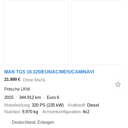
MAN TGS 18.320/EU6/AC/MDS/CAM/NAVI
21.999 €
Ohne MwSt.
Pritsche LKW
2015
344.912 km
Euro 6
Motorleistung
320 PS (235 kW)
Kraftstoff
Diesel
Nutzlast
9.970 kg
Achsenkonfiguration
4x2
Deutschland, Erlangen