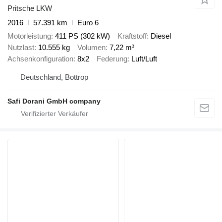
Pritsche LKW
2016
57.391 km
Euro 6
Motorleistung
411 PS (302 kW)
Kraftstoff
Diesel
Nutzlast
10.555 kg
Volumen
7,22 m³
Achsenkonfiguration
8x2
Federung
Luft/Luft
Deutschland, Bottrop
Safi Dorani GmbH company