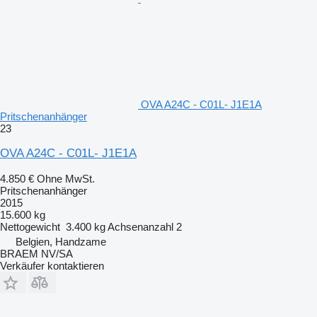
OVA A24C - C01L- J1E1A
Pritschenanhänger
23
OVA A24C - C01L- J1E1A
4.850 €
Ohne MwSt.
Pritschenanhänger
2015
15.600 kg
Nettogewicht
3.400 kg
Achsenanzahl
2
Belgien, Handzame
BRAEM NV/SA
Verkäufer kontaktieren