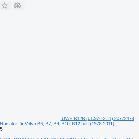
UWE B12B (01.97-12.11) 20772479
Radiator für Volvo B6, B7, B9, B10, B12 bus (1978-2011)
5