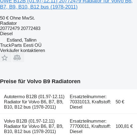
UWE B12B (01.97-12.11) 20772479 Radiator für Volvo B6,
B7, B9, B10, B12 bus (1978-2011)
50 €
Ohne MwSt.
Radiator
20772479 20772483
Diesel
Estland, Tallinn
TruckParts Eesti OÜ
Verkäufer kontaktieren
Preise für Volvo B9 Radiatoren
Autotermo B12B (01.97-12.11)
Ersatzteilnummer:
Radiator für Volvo B6, B7, B9,
70331013, Kraftstoff:
50 €
B10, B12 bus (1978-2011)
Diesel
Volvo B12B (01.97-12.11)
Ersatzteilnummer:
Radiator für Volvo B6, B7, B9,
77700011, Kraftstoff:
100,81 €
B10, B12 bus (1978-2011)
Diesel