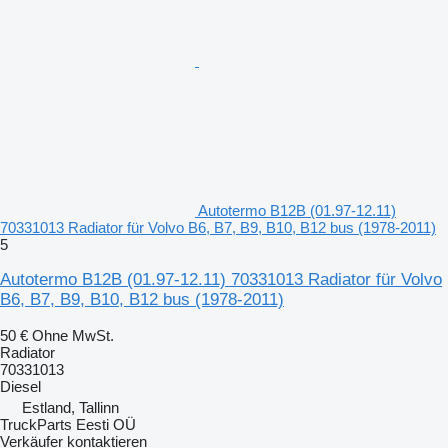
Autotermo B12B (01.97-12.11)
70331013 Radiator für Volvo B6, B7, B9, B10, B12 bus (1978-2011)
5
Autotermo B12B (01.97-12.11) 70331013 Radiator für Volvo
B6, B7, B9, B10, B12 bus (1978-2011)
50 €
Ohne MwSt.
Radiator
70331013
Diesel
Estland, Tallinn
TruckParts Eesti OÜ
Verkäufer kontaktieren