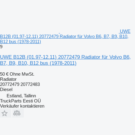
UWE
B12B (01.97-12.11) 20772479 Radiator für Volvo B6, B7, B9, B10,
B12 bus (1978-2011)
9
UWE B12B (01.97-12.11) 20772479 Radiator für Volvo B6,
B7, B9, B10, B12 bus (1978-2011)
50 €
Ohne MwSt.
Radiator
20772479 20772483
Diesel
Estland, Tallinn
TruckParts Eesti OÜ
Verkäufer kontaktieren