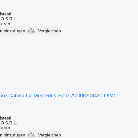
stesti
O S.R.L.
tieren
en hinzufügen
Vergleichen
lzire Cabină für Mercedes-Benz A0008303420 LKW
stesti
O S.R.L.
tieren
en hinzufügen
Vergleichen