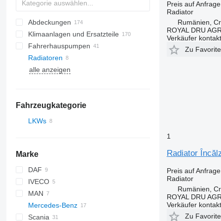
Preis auf Anfrage
Radiator
Rumänien, Cri
Abdeckungen
ROYAL DRU AGR
Klimaanlagen und Ersatzteile
Verkäufer kontak
Fahrerhauspumpen
Klimaleitungen
Zu Favorit
Radiatoren
Klimatrockner
Seitenscheiben
alle anzeigen
Klimakompressoren
Klimakondensatoren
Fahrzeugkategorie
LKWs
1
Radiator Încă
Marke
DAF
Preis auf Anfrage
Radiator
IVECO
LF
Rumänien, Cri
MAN
XF
Daily
ROYAL DRU AGR
Verkäufer kontak
Mercedes-Benz
Stralis
LE
Zu Favorit
Scania
TGL
A-Class
Midlum