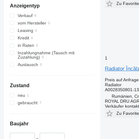
Zu Favorit
Anzeigentyp
Verkauf
vom Hersteller
Leasing
Kredit
in Raten
Inzahlungnahme (Tausch mit
Zuzahlung)
1
Austausch
Radiator Încă
Preis auf Anfrage
Radiator
Zustand
A0028350801-13
neu
Rumänien, Cri
ROYAL DRU AGR
gebraucht
Verkäufer kontak
Zu Favorit
Baujahr
–