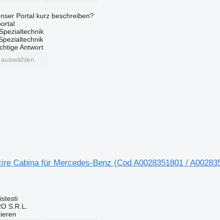
nser Portal kurz beschreiben?
ortal
Spezialtechnik
 Spezialtechnik
ichtige Antwort
t auswählen
lzire Cabina für Mercedes-Benz (Cod A0028351801 / A0028
stesti
O S.R.L.
tieren