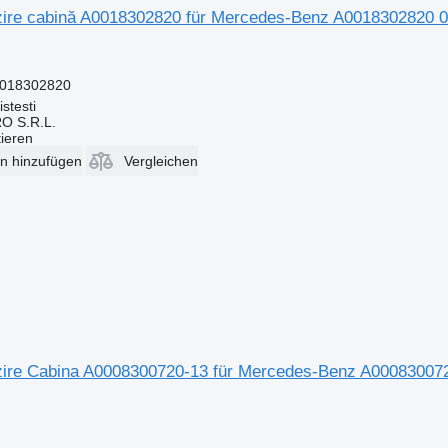
lzire cabină A0018302820 für Mercedes-Benz A0018302820
0018302820
stesti
O S.R.L.
tieren
en hinzufügen
Vergleichen
lzire Cabina A0008300720-13 für Mercedes-Benz A0008300