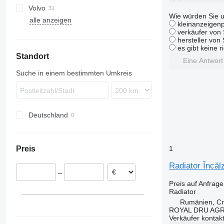
Volvo
TGM
Atego
Wie würden Sie u
alle anzeigen
TGS
FH
Atego 815
kleinanzeigenp
verkäufer von 
TGX
FL
hersteller von
FM
es gibt keine r
Standort
FMX
Eine Antwor
Suche in einem bestimmten Umkreis
Deutschland
1
Preis
Radiator Încă
–
Preis auf Anfrage
Radiator
Rumänien, Cri
ROYAL DRU AGR
Verkäufer kontak