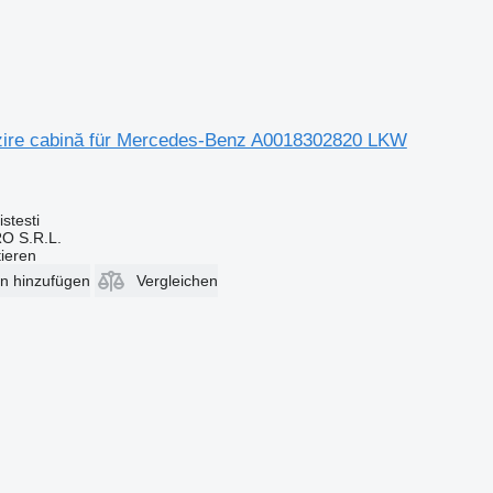
lzire cabină für Mercedes-Benz A0018302820 LKW
stesti
O S.R.L.
tieren
en hinzufügen
Vergleichen