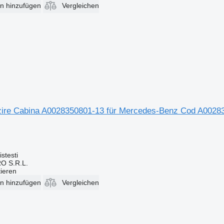
en hinzufügen
Vergleichen
lzire Cabina A0028350801-13 für Mercedes-Benz Cod A002
stesti
O S.R.L.
tieren
en hinzufügen
Vergleichen