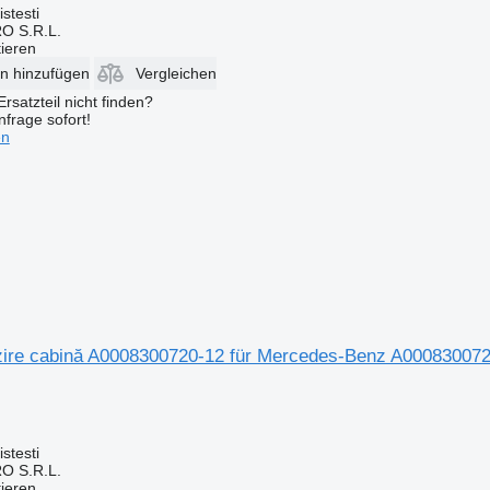
stesti
O S.R.L.
tieren
en hinzufügen
Vergleichen
rsatzteil nicht finden?
frage sofort!
en
lzire cabină A0008300720-12 für Mercedes-Benz A0008300
stesti
O S.R.L.
tieren