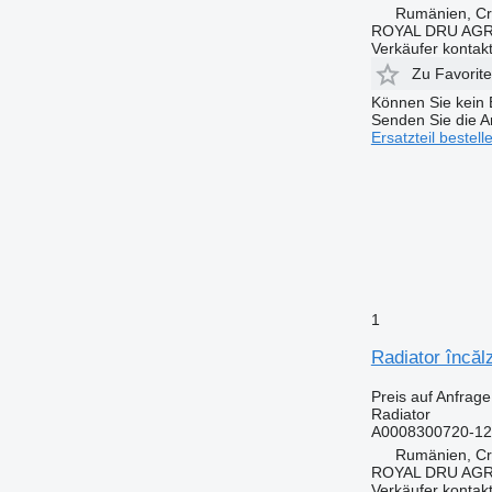
Rumänien, Cri
ROYAL DRU AGR
Verkäufer kontak
Zu Favorit
Können Sie kein E
Senden Sie die An
Ersatzteil bestell
1
Radiator încă
Preis auf Anfrage
Radiator
A0008300720-12
Rumänien, Cri
ROYAL DRU AGR
Verkäufer kontak