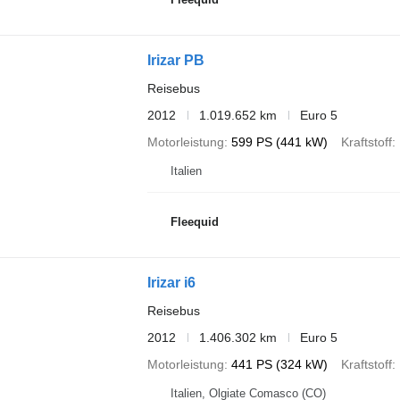
Irizar PB
Reisebus
2012
1.019.652 km
Euro 5
Motorleistung
599 PS (441 kW)
Kraftstoff
Italien
Fleequid
Irizar i6
Reisebus
2012
1.406.302 km
Euro 5
Motorleistung
441 PS (324 kW)
Kraftstoff
Italien, Olgiate Comasco (CO)