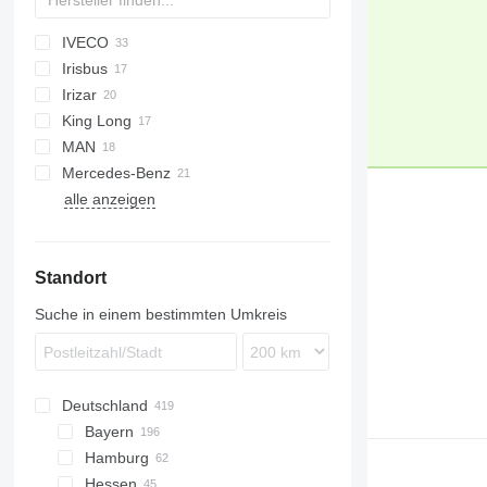
IVECO
Maestro
Futura
Irisbus
Euroclass
Irizar
Magelys
Domino
King Long
Mago
Evadys
Century
MAN
I-series
XMQ
Mercedes-Benz
Lion's series
alle anzeigen
Sprinter
Cityliner
Navigo
Century
S-series
RD
Futura
Futura
Astron
9700
Tourismo
Starliner
Sultan
Touring
Safari
B-series
Travego
Tourliner
Standort
Suche in einem bestimmten Umkreis
Deutschland
Bayern
Hamburg
München
Hessen
Bayreuth
Hamburg