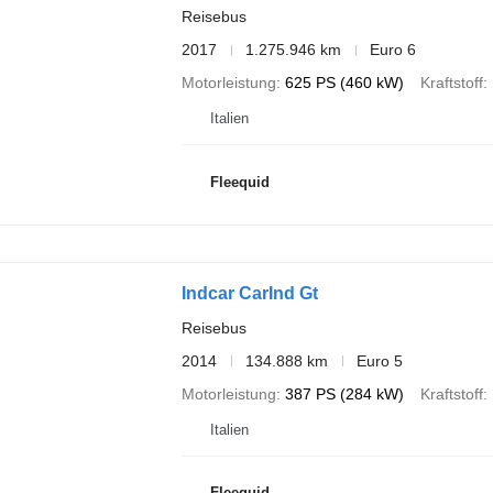
Reisebus
2017
1.275.946 km
Euro 6
Motorleistung
625 PS (460 kW)
Kraftstoff
Italien
Fleequid
Indcar CarInd Gt
Reisebus
2014
134.888 km
Euro 5
Motorleistung
387 PS (284 kW)
Kraftstoff
Italien
Fleequid