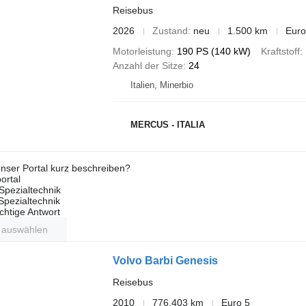
Reisebus
2026
Zustand
neu
1.500 km
Euro
Motorleistung
190 PS (140 kW)
Kraftstoff
Anzahl der Sitze
24
Italien, Minerbio
MERCUS - ITALIA
nser Portal kurz beschreiben?
ortal
Spezialtechnik
 Spezialtechnik
ichtige Antwort
t auswählen
Volvo Barbi Genesis
Reisebus
2010
776.403 km
Euro 5