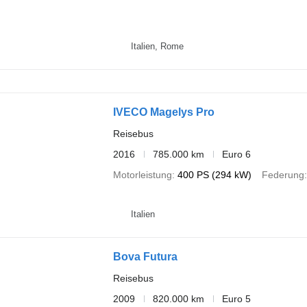
Italien, Rome
IVECO Magelys Pro
Reisebus
2016
785.000 km
Euro 6
Motorleistung
400 PS (294 kW)
Federung
Italien
Bova Futura
Reisebus
2009
820.000 km
Euro 5